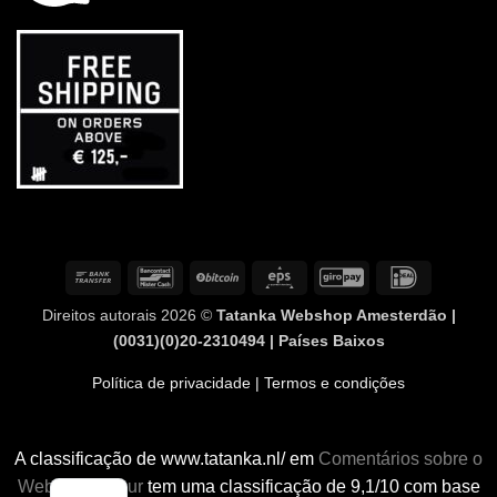
Transferência
Contacto
BitCoin
Eps
GiroPay
IDeal
bancária
com
Direitos autorais 2026 ©
Tatanka Webshop Amesterdão |
o
(0031)(0)20-2310494 | Países Baixos
banco
Política de privacidade
| Termos e condições
A classificação de www.tatanka.nl/ em
Comentários sobre o
WebwinkelKeur
tem uma classificação de 9,1/10 com base