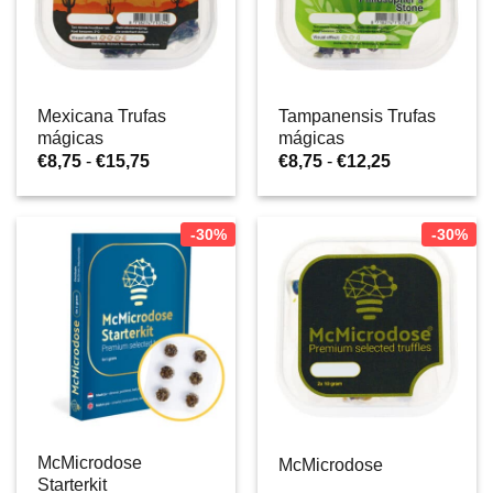
Mexicana Trufas
Tampanensis Trufas
mágicas
mágicas
Gama
Gama
€
8,75
-
€
15,75
€
8,75
-
€
12,25
de
de
preços:
preços:
€8,75
€8,75
a
a
-30%
-30%
€15,75
€12,25
McMicrodose
McMicrodose
Starterkit