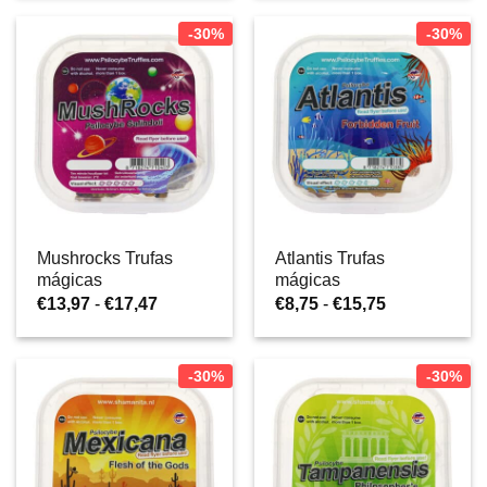
era:
é:
€13,97
€19,95.
€13,97.
a
-30%
-30%
€16,07
Mushrocks Trufas
Atlantis Trufas
mágicas
mágicas
Gama
Gama
€
13,97
-
€
17,47
€
8,75
-
€
15,75
de
de
preços:
preços:
€13,97
€8,75
a
a
-30%
-30%
€17,47
€15,75