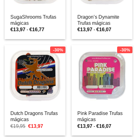
SugaShrooms Trufas
Dragon’s Dynamite
mágicas
Trufas mágicas
Gama
Gama
€
13,97
-
€
16,77
€
13,97
-
€
16,07
de
de
preços:
preços:
€13,97
€13,97
a
a
-30%
-30%
€16,77
€16,07
Dutch Dragons Trufas
Pink Paradise Trufas
mágicas
mágicas
O
O
Gama
€
19,95
€
13,97
€
13,97
-
€
16,07
preço
preço
de
original
atual
preços: