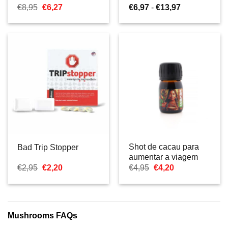
O
O
Gama
€
8,95
€
6,27
€
6,97
-
€
13,97
preço
preço
de
original
atual
preços:
era:
é:
€6,97
€8,95.
€6,27.
a
€13,97
Shot de cacau para
Bad Trip Stopper
aumentar a viagem
O
O
O
O
€
2,95
€
2,20
€
4,95
€
4,20
preço
preço
preço
preço
original
atual
original
atual
era:
é:
era:
é:
€2,95.
€2,20.
€4,95.
€4,20.
Mushrooms FAQs