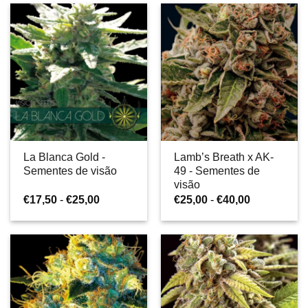
€17,50
€21,00
a
a
€25,00
€27,50
La Blanca Gold -
Lamb’s Breath x AK-
Sementes de visão
49 - Sementes de
visão
Gama
Gama
€
17,50
-
€
25,00
€
25,00
-
€
40,00
de
de
preços:
preços:
€17,50
€25,00
a
a
€25,00
€40,00