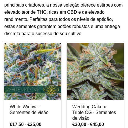
principais criadores, a nossa seleção oferece estirpes com
elevado teor de THC, ricas em CBD e de elevado
rendimento. Perfeitas para todos os níveis de aptidão,
estas sementes garantem botões robustos e uma entrega
discreta para o sucesso do seu cultivo.
White Widow -
Wedding Cake x
Sementes de visão
Triple OG - Sementes
de visão
Gama
Gama
€
17,50
-
€
25,00
€
30,00
-
€
45,00