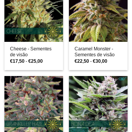
Cheese - Sementes
Caramel Monster -
de visão
Sementes de visão
Gama
Gama
€
17,50
-
€
25,00
€
22,50
-
€
30,00
de
de
preços:
preços:
€17,50
€22,50
a
a
€25,00
€30,00