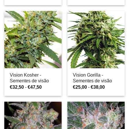
de
de
preços:
preços:
€17,50
€30,00
a
a
€25,00
€45,00
Vision Kosher -
Vision Gorilla -
Sementes de visão
Sementes de visão
Gama
Gama
€
32,50
-
€
47,50
€
25,00
-
€
38,00
de
de
preços:
preços:
€32,50
€25,00
a
a
€47,50
€38,00