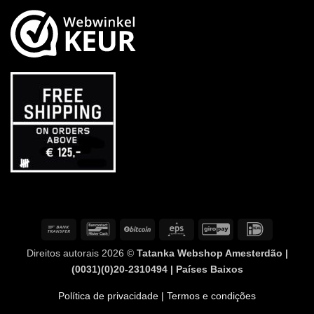
Transferência
Contacto
BitCoin
Eps
GiroPay
IDeal
bancária
com
Direitos autorais 2026 ©
Tatanka Webshop Amesterdão |
o
(0031)(0)20-2310494 | Países Baixos
banco
Política de privacidade
| Termos e condições