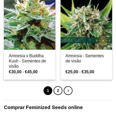
a
a
€22,50
€30,00
Amnesia x Buddha
Amnesia - Sementes
Kush - Sementes de
de visão
visão
Gama
Gama
€
30,00
-
€
45,00
€
25,00
-
€
35,00
de
de
preços:
preços:
€30,00
€25,00
a
a
1
2
€45,00
€35,00
Comprar Feminized Seeds online