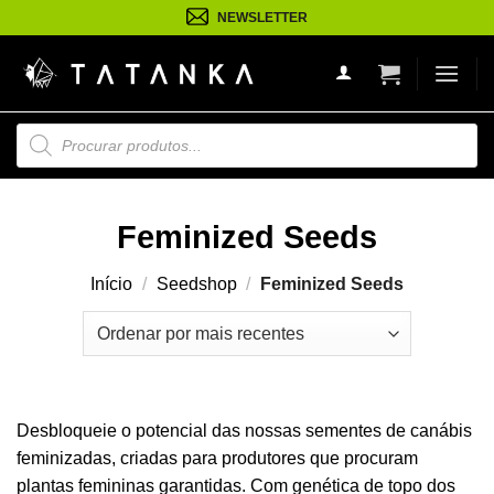
Saltar
NEWSLETTER
para
o
conteúdo
Pesquisa
de
produtos
Feminized Seeds
Início
/
Seedshop
/
Feminized Seeds
Desbloqueie o potencial das nossas sementes de canábis
feminizadas, criadas para produtores que procuram
plantas femininas garantidas. Com genética de topo dos