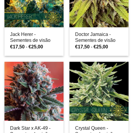
Jack Herer -
Doctor Jamaica -
Sementes de visão
Sementes de visão
Gama
Gama
€
17,50
-
€
25,00
€
17,50
-
€
25,00
de
de
preços:
preços:
€17,50
€17,50
a
a
€25,00
€25,00
Dark Star x AK-49 -
Crystal Queen -