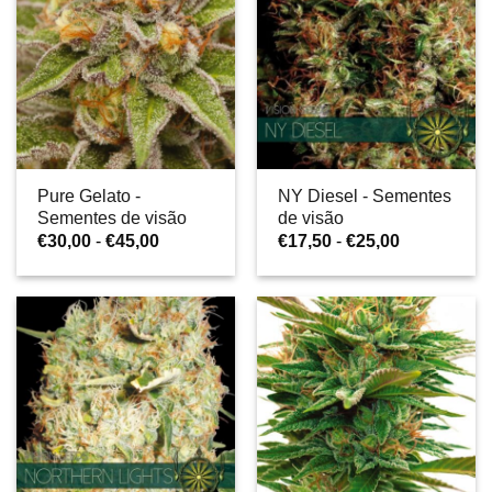
Pure Gelato -
NY Diesel - Sementes
Sementes de visão
de visão
Gama
Gama
€
30,00
-
€
45,00
€
17,50
-
€
25,00
de
de
preços:
preços:
€30,00
€17,50
a
a
€45,00
€25,00