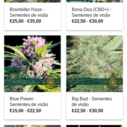
Brainkiller Haze -
Bona Dea (CBD+) -
Sementes de visão
Sementes de visão
Gama
Gama
€
25,00
-
€
35,00
€
22,50
-
€
30,00
de
de
preços:
preços:
€25,00
€22,50
a
a
€35,00
€30,00
Blue Power -
Big Bud - Sementes
Sementes de visão
de visão
Gama
Gama
€
15,00
-
€
22,50
€
22,50
-
€
30,00
de
de
preços:
preços:
€15,00
€22,50