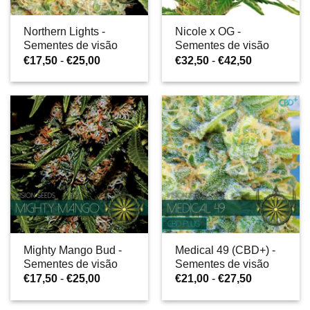
Northern Lights -
Nicole x OG -
Sementes de visão
Sementes de visão
Gama
Gama
€
17,50
-
€
25,00
€
32,50
-
€
42,50
de
de
preços:
preços:
€17,50
€32,50
a
a
€25,00
€42,50
Mighty Mango Bud -
Medical 49 (CBD+) -
Sementes de visão
Sementes de visão
Gama
Gama
€
17,50
-
€
25,00
€
21,00
-
€
27,50
de
de
preços:
preços: