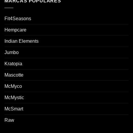
MARCAS POPULARES
Fit4Seasons
Hempcare
Indian Elements
Jumbo
Kratopia
Mascotte
McMyco
McMystic
McSmart
Raw