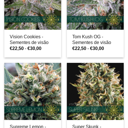
Vision Cookies -
Tom Kush OG -
Sementes de visão
Sementes de visão
Gama
Gama
€
22,50
-
€
30,00
€
22,50
-
€
30,00
de
de
preços:
preços:
€22,50
€22,50
a
a
€30,00
€30,00
Supreme Lemon -
Super Skunk -