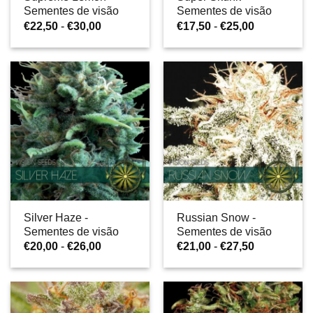
Sementes de visão
Sementes de visão
Gama
Gama
€
22,50
-
€
30,00
€
17,50
-
€
25,00
de
de
preços:
preços:
€22,50
€17,50
a
a
€30,00
€25,00
Silver Haze -
Russian Snow -
Sementes de visão
Sementes de visão
Gama
Gama
€
20,00
-
€
26,00
€
21,00
-
€
27,50
de
de
preços:
preços:
€20,00
€21,00
a
a
€26,00
€27,50