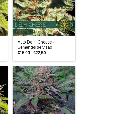
Auto Delhi Cheese -
Sementes de visão
Gama
€
15,00
-
€
22,50
de
preços:
€15,00
a
€22,50