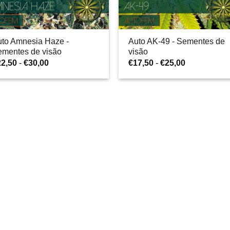
uto Amnesia Haze -
Auto AK-49 - Sementes de
ementes de visão
visão
Gama
Gama
22,50
-
€
30,00
€
17,50
-
€
25,00
de
de
preços:
preços:
€22,50
€17,50
a
a
€30,00
€25,00