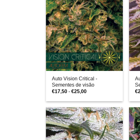
€25,00
Auto Vision Critical -
Au
Sementes de visão
S
Gama
€
17,50
-
€
25,00
€
de
preços:
€17,50
a
€25,00