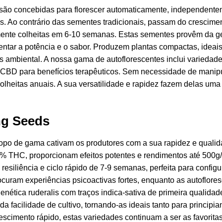
são concebidas para florescer automaticamente, independenteme
s. Ao contrário das sementes tradicionais, passam do crescime
nte colheitas em 6-10 semanas. Estas sementes provêm da gen
entar a potência e o sabor. Produzem plantas compactas, ideais
ess ambiental. A nossa gama de autoflorescentes inclui varieda
em CBD para benefícios terapêuticos. Sem necessidade de mani
colheitas anuais. A sua versatilidade e rapidez fazem delas u
ng Seeds
opo de gama cativam os produtores com a sua rapidez e qualid
 THC, proporcionam efeitos potentes e rendimentos até 500g/m²
esiliência e ciclo rápido de 7-9 semanas, perfeita para config
ocuram experiências psicoactivas fortes, enquanto as autoflor
ética ruderalis com traços indica-sativa de primeira qualidade,
a facilidade de cultivo, tornando-as ideais tanto para principi
imento rápido, estas variedades continuam a ser as favoritas