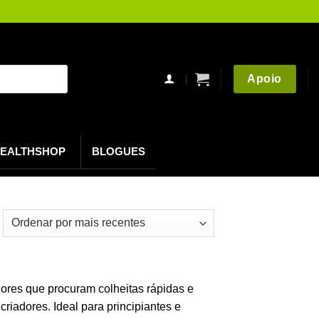
Apoio
EALTHSHOP
BLOGUES
rdenado
r
timo
dores que procuram colheitas rápidas e
riadores. Ideal para principiantes e