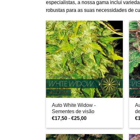
especialistas, a nossa gama inclui varie
robustas para as suas necessidades de cul
Auto White Widow -
Au
Sementes de visão
de
Gama
€
17,50
-
€
25,00
€
de
preços:
€17,50
a