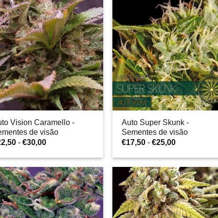
€25,00
€25,00
to Vision Caramello -
Auto Super Skunk -
ementes de visão
Sementes de visão
Gama
Gama
22,50
-
€
30,00
€
17,50
-
€
25,00
de
de
preços:
preços:
€22,50
€17,50
a
a
€30,00
€25,00