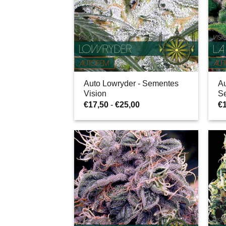
Auto Lowryder - Sementes
Au
Vision
S
Gama
€
17,50
-
€
25,00
€
de
preços:
€17,50
a
€25,00