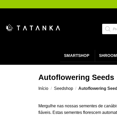
Saltar
para
o
conteúdo
Pesquis
de
produto
SMARTSHOP
SHROOM
Autoflowering Seeds
Início
/
Seedshop
/
Autoflowering See
Mergulhe nas nossas sementes de canábis a
fiáveis. Estas sementes florescem automat