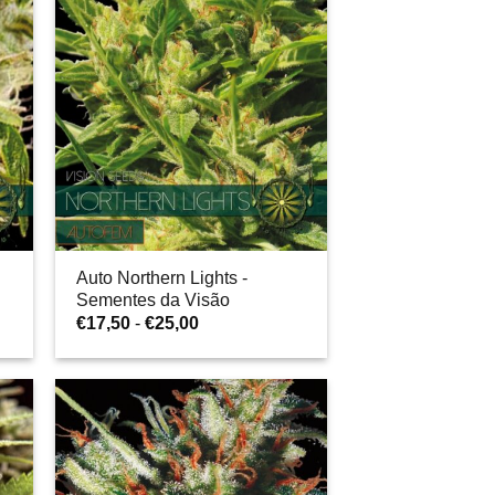
€30,00
Auto Northern Lights -
Sementes da Visão
Gama
€
17,50
-
€
25,00
de
preços:
€17,50
a
€25,00