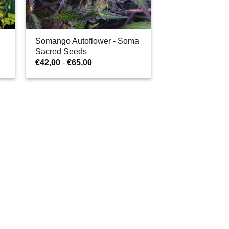
Somango Autoflower - Soma
Sacred Seeds
Gama
€
42,00
-
€
65,00
de
preços:
€42,00
a
€65,00