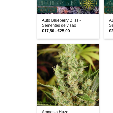
Auto Blueberry Bliss -
A
Sementes de visão
S
Gama
€
17,50
-
€
25,00
€
de
preços:
€17,50
a
€25,00
Amnesia Haze