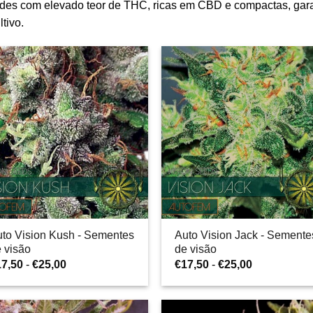
dades com elevado teor de THC, ricas em CBD e compactas, gara
tivo.
to Vision Kush - Sementes
Auto Vision Jack - Semente
 visão
de visão
Gama
Gama
17,50
-
€
25,00
€
17,50
-
€
25,00
de
de
preços:
preços:
€17,50
€17,50
a
a