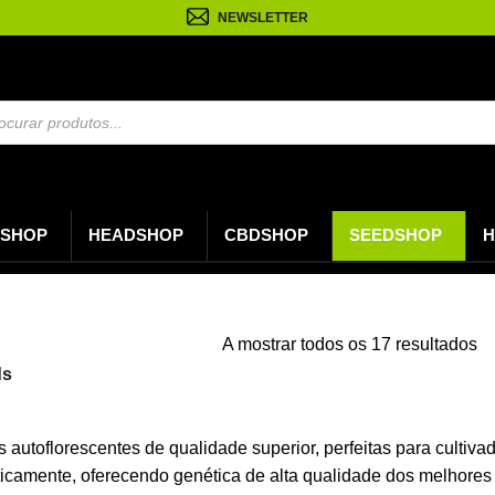
NEWSLETTER
a
s
SHOP
HEADSHOP
CBDSHOP
SEEDSHOP
H
O
A mostrar todos os 17 resultados
po
ds
úl
utoflorescentes de qualidade superior, perfeitas para cultiva
icamente, oferecendo genética de alta qualidade dos melhores c