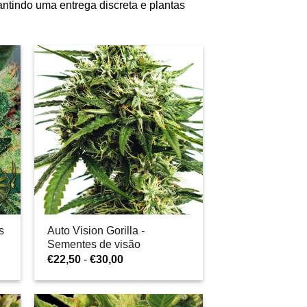
ntindo uma entrega discreta e plantas
s
Auto Vision Gorilla -
Sementes de visão
Gama
€
22,50
-
€
30,00
de
preços:
€22,50
a