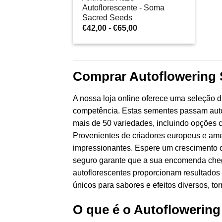
Autoflorescente - Soma
Sacred Seeds
Gama
€
42,00
-
€
65,00
de
preços:
€42,00
a
€65,00
Comprar Autoflowering 
A nossa loja online oferece uma seleção d
competência. Estas sementes passam autom
mais de 50 variedades, incluindo opções
Provenientes de criadores europeus e ame
impressionantes. Espere um crescimento 
seguro garante que a sua encomenda chega
autoflorescentes proporcionam resultados 
únicos para sabores e efeitos diversos, tor
O que é o Autoflowerin