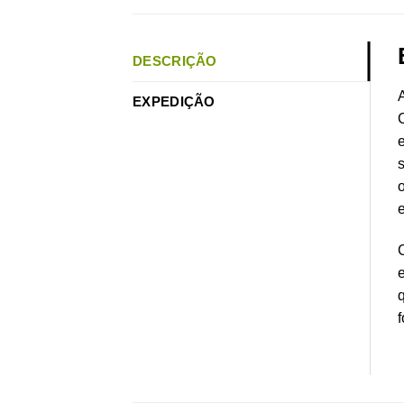
DESCRIÇÃO
A
EXPEDIÇÃO
C
e
s
o
C
q
f