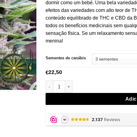
€22,50
dormir como um bebé. Uma bela variedade
a
efeitos das variedades com alto teor de T
€30,00
conteúdo equilibrado de THC e CBD da Bo
todos os benefícios medicinais sem qual
sensação física. Se um relaxamento sensa
menina!
Sementes de canábis
22,50
€
Quantidade de Bona Dea (CBD+) - Vision S
Adic