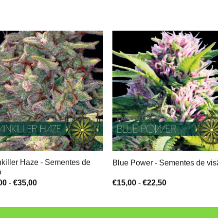
nkiller Haze - Sementes de
Blue Power - Sementes de vis
o
Gama
Gama
00
-
€
35,00
€
15,00
-
€
22,50
de
de
preços:
preços:
€25,00
€15,00
a
a