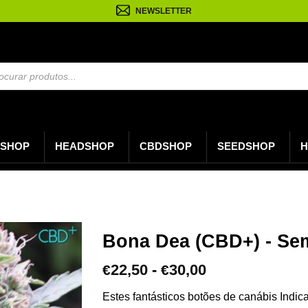
NEWSLETTER
a
s
SHOP
HEADSHOP
CBDSHOP
SEEDSHOP
H
Bona Dea (CBD+) - Se
Gama
22,50
-
30,00
€
€
de
preços:
Estes fantásticos botões de canábis Indic