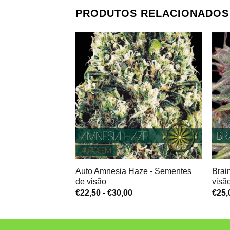
PRODUTOS RELACIONADOS
Auto Amnesia Haze - Sementes
Brai
de visão
visã
Gama
€
22,50
-
€
30,00
€
25,
de
preços:
€22,50
a