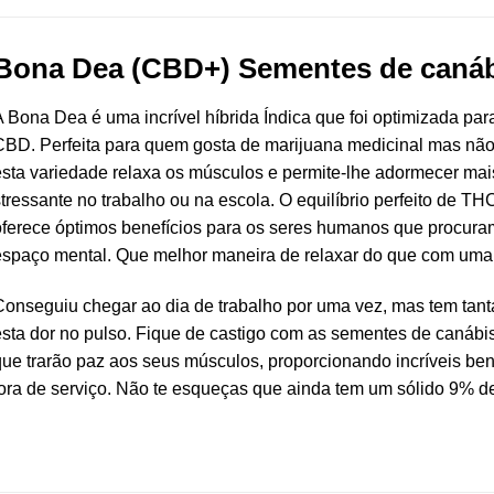
Bona Dea (CBD+)
Sementes de canáb
 Bona Dea é uma incrível híbrida Índica que foi optimizada par
BD. Perfeita para quem gosta de marijuana medicinal mas não q
sta variedade relaxa os músculos e permite-lhe adormecer mai
tressante no trabalho ou na escola. O equilíbrio perfeito de T
ferece óptimos benefícios para os seres humanos que procuram
espaço mental. Que melhor maneira de relaxar do que com uma 
onseguiu chegar ao dia de trabalho por uma vez, mas tem tanta
esta dor no pulso. Fique de castigo com as sementes de canáb
ue trarão paz aos seus músculos, proporcionando incríveis ben
ora de serviço. Não te esqueças que ainda tem um sólido 9% 