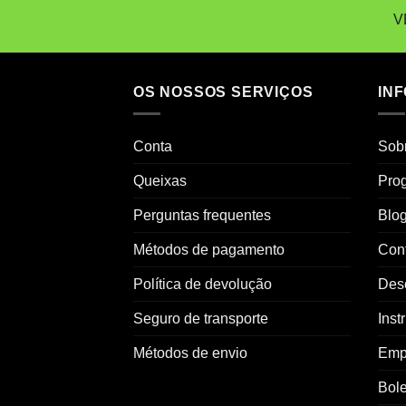
€30,00
V
OS NOSSOS SERVIÇOS
IN
Conta
Sobr
Queixas
Prog
Perguntas frequentes
Blo
Métodos de pagamento
Con
Política de devolução
Des
Seguro de transporte
Inst
Métodos de envio
Emp
Bole