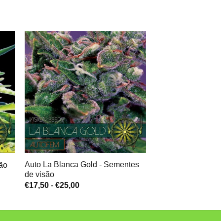
Auto La Blanca Gold - Sementes
ão
de visão
Gama
€
17,50
-
€
25,00
de
preços:
€17,50
a