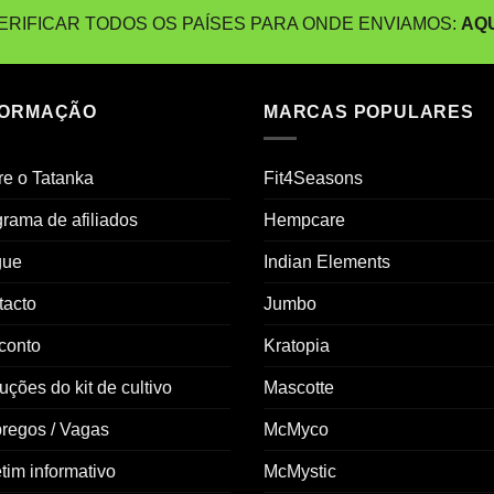
€35,00
€22,50
ERIFICAR TODOS OS PAÍSES PARA ONDE ENVIAMOS:
AQU
FORMAÇÃO
MARCAS POPULARES
e o Tatanka
Fit4Seasons
rama de afiliados
Hempcare
gue
Indian Elements
tacto
Jumbo
conto
Kratopia
ruções do kit de cultivo
Mascotte
regos / Vagas
McMyco
tim informativo
McMystic