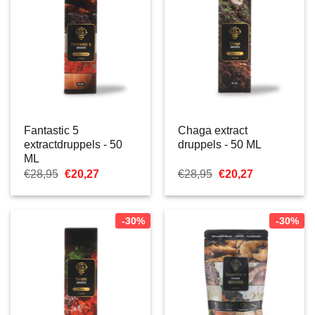
Fantastic 5
Chaga extract
extractdruppels - 50
druppels - 50 ML
ML
Oorspronkelijke
Huidige
Oorspronkelijke
Huidige
€
28,95
€
20,27
€
28,95
€
20,27
prijs
prijs
prijs
prijs
was:
is:
was:
is:
€28,95.
€20,27.
€28,95.
€20,27.
-30%
-30%