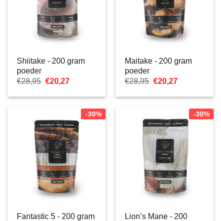
Shiitake - 200 gram
Maitake - 200 gram
poeder
poeder
Oorspronkelijke
Huidige
Oorspronkelijke
Huidige
€
28,95
€
20,27
€
28,95
€
20,27
prijs
prijs
prijs
prijs
was:
is:
was:
is:
€28,95.
€20,27.
€28,95.
€20,27.
-30%
-30%
Fantastic 5 - 200 gram
Lion’s Mane - 200