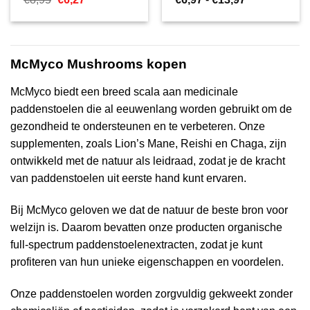
prijs
prijs
€6,97
was:
is:
tot
€8,95.
€6,27.
€13,97
McMyco Mushrooms kopen
McMyco biedt een breed scala aan medicinale
paddenstoelen die al eeuwenlang worden gebruikt om de
gezondheid te ondersteunen en te verbeteren. Onze
supplementen, zoals Lion’s Mane, Reishi en Chaga, zijn
ontwikkeld met de natuur als leidraad, zodat je de kracht
van paddenstoelen uit eerste hand kunt ervaren.
Bij McMyco geloven we dat de natuur de beste bron voor
welzijn is. Daarom bevatten onze producten organische
full-spectrum paddenstoelenextracten, zodat je kunt
profiteren van hun unieke eigenschappen en voordelen.
Onze paddenstoelen worden zorgvuldig gekweekt zonder