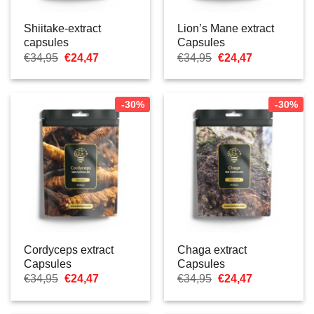
Shiitake-extract
Lion’s Mane extract
capsules
Capsules
Oorspronkelijke
Huidige
Oorspronkelijke
Huidige
€
34,95
€
24,47
€
34,95
€
24,47
prijs
prijs
prijs
prijs
was:
is:
was:
is:
€34,95.
€24,47.
€34,95.
€24,47.
-30%
-30%
Cordyceps extract
Chaga extract
Capsules
Capsules
Oorspronkelijke
Huidige
Oorspronkelijke
Huidige
€
34,95
€
24,47
€
34,95
€
24,47
prijs
prijs
prijs
prijs
was:
is:
was:
is:
€34,95.
€24,47.
€34,95.
€24,47.