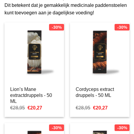
Dit betekent dat je gemakkelijk medicinale paddenstoelen
kunt toevoegen aan je dagelijkse voeding!
-30%
-30%
Lion’s Mane
Cordyceps extract
extractdruppels - 50
druppels - 50 ML
ML
Oorspronkelijke
Huidige
Oorspronkelijke
Huidige
€
28,95
€
20,27
€
28,95
€
20,27
prijs
prijs
prijs
prijs
was:
is:
was:
is:
€28,95.
€20,27.
€28,95.
€20,27.
-30%
-30%