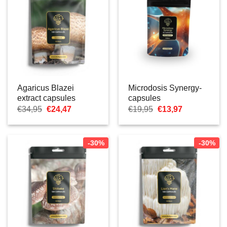
Agaricus Blazei
Microdosis Synergy-
extract capsules
capsules
Oorspronkelijke
Huidige
Oorspronkelijke
Huidige
€
34,95
€
24,47
€
19,95
€
13,97
prijs
prijs
prijs
prijs
was:
is:
was:
is:
€34,95.
€24,47.
€19,95.
€13,97.
-30%
-30%