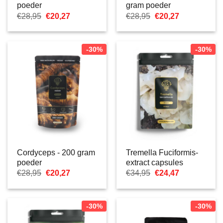
poeder
gram poeder
Oorspronkelijke
Huidige
Oorspronkelijke
Huidige
€
28,95
€
20,27
€
28,95
€
20,27
prijs
prijs
prijs
prijs
was:
is:
was:
is:
€28,95.
€20,27.
€28,95.
€20,27.
-30%
-30%
Cordyceps - 200 gram
Tremella Fuciformis-
poeder
extract capsules
Oorspronkelijke
Huidige
Oorspronkelijke
Huidige
€
28,95
€
20,27
€
34,95
€
24,47
prijs
prijs
prijs
prijs
was:
is:
was:
is:
€28,95.
€20,27.
€34,95.
€24,47.
-30%
-30%