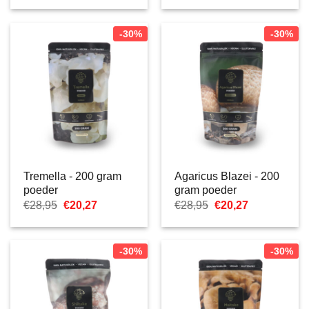
was:
is:
was:
is:
€28,95.
€20,27.
€28,95.
€20,27.
-30%
-30%
Tremella - 200 gram
Agaricus Blazei - 200
poeder
gram poeder
Oorspronkelijke
Huidige
Oorspronkelijke
Huidige
€
28,95
€
20,27
€
28,95
€
20,27
prijs
prijs
prijs
prijs
was:
is:
was:
is:
€28,95.
€20,27.
€28,95.
€20,27.
-30%
-30%