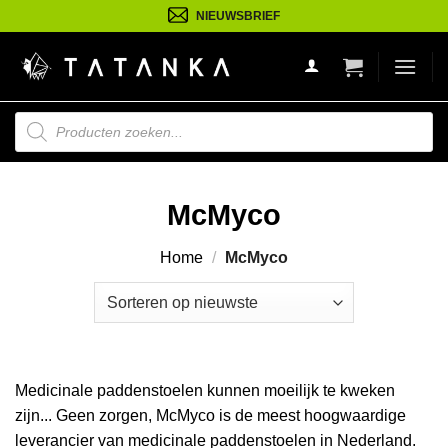
Ga
NIEUWSBRIEF
naar
inhoud
Producten
zoeken
McMyco
Home
/
McMyco
Medicinale paddenstoelen kunnen moeilijk te kweken
zijn... Geen zorgen, McMyco is de meest hoogwaardige
leverancier van medicinale paddenstoelen in Nederland.