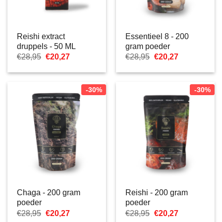
Reishi extract
Essentieel 8 - 200
druppels - 50 ML
gram poeder
Oorspronkelijke
Huidige
Oorspronkelijke
Huidige
€
28,95
€
20,27
€
28,95
€
20,27
prijs
prijs
prijs
prijs
was:
is:
was:
is:
€28,95.
€20,27.
€28,95.
€20,27.
-30%
-30%
Chaga - 200 gram
Reishi - 200 gram
poeder
poeder
Oorspronkelijke
Huidige
Oorspronkelijke
Huidige
€
28,95
€
20,27
€
28,95
€
20,27
prijs
prijs
prijs
prijs