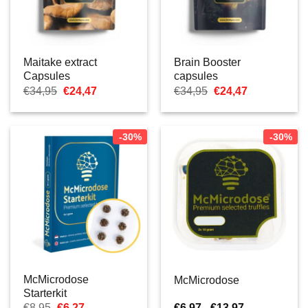
Maitake extract
Brain Booster
Capsules
capsules
Oorspronkelijke
Huidige
Oorspronkelijke
Huidige
€
34,95
€
24,47
€
34,95
€
24,47
prijs
prijs
prijs
prijs
was:
is:
was:
is:
€34,95.
€24,47.
€34,95.
€24,47.
-30%
-30%
McMicrodose
McMicrodose
Starterkit
Oorspronkelijke
Huidige
Prijsklasse:
€
8,95
€
6,27
€
6,97
-
€
13,97