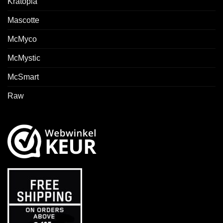
Kratopia
Mascotte
McMyco
McMystic
McSmart
Raw