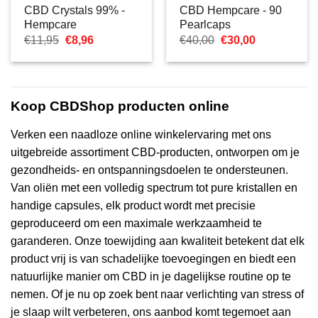
CBD Crystals 99% -
CBD Hempcare - 90
Hempcare
Pearlcaps
Oorspronkelijke
Huidige
Oorspronkelijke
Huidige
€
11,95
€
8,96
€
40,00
€
30,00
prijs
prijs
prijs
prijs
was:
is:
was:
is:
€11,95.
€8,96.
€40,00.
€30,00.
Koop CBDShop producten online
Verken een naadloze online winkelervaring met ons
uitgebreide assortiment CBD-producten, ontworpen om je
gezondheids- en ontspanningsdoelen te ondersteunen.
Van oliën met een volledig spectrum tot pure kristallen en
handige capsules, elk product wordt met precisie
geproduceerd om een maximale werkzaamheid te
garanderen. Onze toewijding aan kwaliteit betekent dat elk
product vrij is van schadelijke toevoegingen en biedt een
natuurlijke manier om CBD in je dagelijkse routine op te
nemen. Of je nu op zoek bent naar verlichting van stress of
je slaap wilt verbeteren, ons aanbod komt tegemoet aan