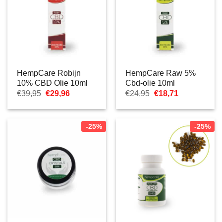
HempCare Robijn
HempCare Raw 5%
10% CBD Olie 10ml
Cbd-olie 10ml
Oorspronkelijke
Huidige
Oorspronkelijke
Huidige
€
39,95
€
29,96
€
24,95
€
18,71
prijs
prijs
prijs
prijs
was:
is:
was:
is:
€39,95.
€29,96.
€24,95.
€18,71.
-25%
-25%