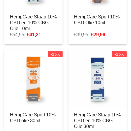
HempCare Slaap 10%
HempCare Sport 10%
CBD en 10% CBG
CBD Olie 10ml
Olie 10ml
Oorspronkelijke
Huidige
Oorspronkelijke
Huidige
€
54,95
€
41,21
€
39,95
€
29,96
prijs
prijs
prijs
prijs
was:
is:
was:
is:
€54,95.
€41,21.
€39,95.
€29,96.
-25%
-25%
HempCare Sport 10%
HempCare Slaap 10%
CBD olie 30ml
CBD en 10% CBG
Olie 30ml