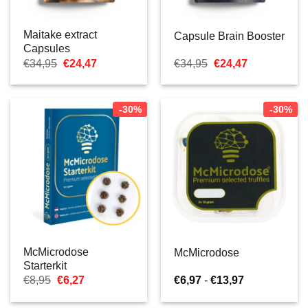
Maitake extract
Capsule Brain Booster
Capsules
Il
Il
Il
Il
€
34,95
€
24,47
€
34,95
€
24,47
prezzo
prezzo
prezzo
prezzo
originale
attuale
originale
attuale
era:
è:
era:
è:
€34,95.
€24,47.
€34,95.
€24,47.
-30%
-30%
McMicrodose
McMicrodose
Starterkit
Il
Il
Fascia
€
8,95
€
6,27
€
6,97
-
€
13,97
prezzo
prezzo
di
originale
attuale
prezzo: