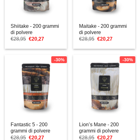
Shiitake - 200 grammi
Maitake - 200 grammi
di polvere
di polvere
Il
Il
Il
Il
€
28,95
€
20,27
€
28,95
€
20,27
prezzo
prezzo
prezzo
prezzo
originale
attuale
originale
attuale
era:
è:
era:
è:
€28,95.
€20,27.
€28,95.
€20,27.
-30%
-30%
Fantastic 5 - 200
Lion’s Mane - 200
grammi di polvere
grammi di polvere
Il
Il
Il
Il
€
28,95
€
20,27
€
28,95
€
20,27