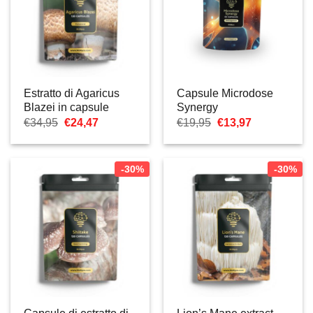
Estratto di Agaricus
Capsule Microdose
Blazei in capsule
Synergy
Il
Il
Il
Il
€
34,95
€
24,47
€
19,95
€
13,97
prezzo
prezzo
prezzo
prezzo
originale
attuale
originale
attuale
era:
è:
era:
è:
€34,95.
€24,47.
€19,95.
€13,97.
-30%
-30%