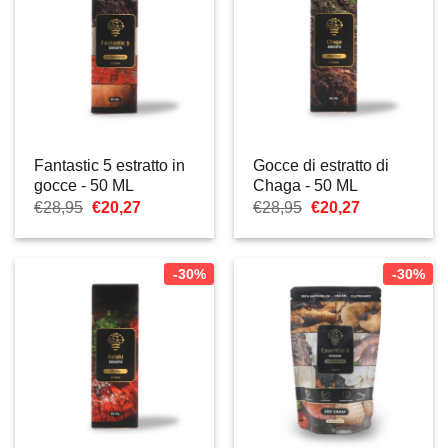
Fantastic 5 estratto in
Gocce di estratto di
gocce - 50 ML
Chaga - 50 ML
Il
Il
Il
Il
€
28,95
€
20,27
€
28,95
€
20,27
prezzo
prezzo
prezzo
prezzo
originale
attuale
originale
attuale
era:
è:
era:
è:
€28,95.
€20,27.
€28,95.
€20,27.
-30%
-30%