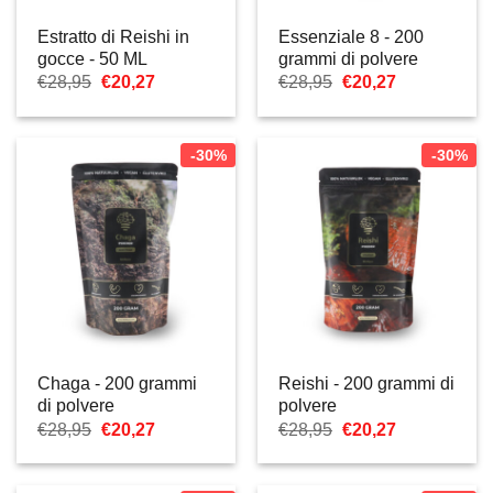
Estratto di Reishi in
Essenziale 8 - 200
gocce - 50 ML
grammi di polvere
Il
Il
Il
Il
€
28,95
€
20,27
€
28,95
€
20,27
prezzo
prezzo
prezzo
prezzo
originale
attuale
originale
attuale
era:
è:
era:
è:
€28,95.
€20,27.
€28,95.
€20,27.
-30%
-30%
Chaga - 200 grammi
Reishi - 200 grammi di
di polvere
polvere
Il
Il
Il
Il
€
28,95
€
20,27
€
28,95
€
20,27
prezzo
prezzo
prezzo
prezzo
originale
attuale
originale
attuale
era:
è:
era:
è: