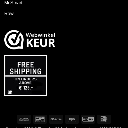
McSmart
Raw
Bonifico
Bancontact
BitCoin
Eps
GiroPay
IDeal
bancario