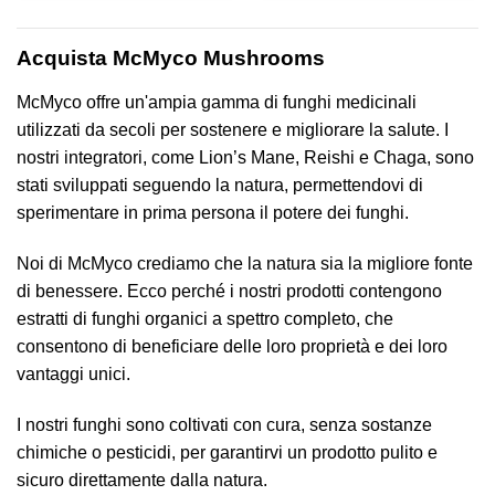
era:
è:
da
€8,95.
€6,27.
€6,97
a
Acquista McMyco Mushrooms
€13,97
McMyco offre un'ampia gamma di funghi medicinali
utilizzati da secoli per sostenere e migliorare la salute. I
nostri integratori, come Lion’s Mane, Reishi e Chaga, sono
stati sviluppati seguendo la natura, permettendovi di
sperimentare in prima persona il potere dei funghi.
Noi di McMyco crediamo che la natura sia la migliore fonte
di benessere. Ecco perché i nostri prodotti contengono
estratti di funghi organici a spettro completo, che
consentono di beneficiare delle loro proprietà e dei loro
vantaggi unici.
I nostri funghi sono coltivati con cura, senza sostanze
chimiche o pesticidi, per garantirvi un prodotto pulito e
sicuro direttamente dalla natura.