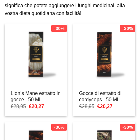
significa che potete aggiungere i funghi medicinali alla
vostra dieta quotidiana con facilità!
-30%
-30%
Lion’s Mane estratto in
Gocce di estratto di
gocce - 50 ML
cordyceps - 50 ML
Il
Il
Il
Il
€
28,95
€
20,27
€
28,95
€
20,27
prezzo
prezzo
prezzo
prezzo
originale
attuale
originale
attuale
era:
è:
era:
è:
€28,95.
€20,27.
€28,95.
€20,27.
-30%
-30%