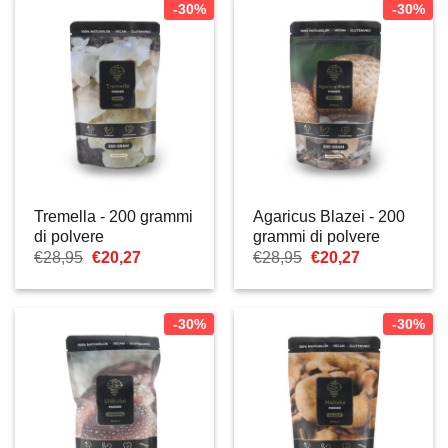
€28,95.
€20,27.
€28,95.
€20,27.
-30%
-30%
Tremella - 200 grammi
Agaricus Blazei - 200
di polvere
grammi di polvere
Il
Il
Il
Il
€
28,95
€
20,27
€
28,95
€
20,27
prezzo
prezzo
prezzo
prezzo
originale
attuale
originale
attuale
era:
è:
era:
è:
€28,95.
€20,27.
€28,95.
€20,27.
-30%
-30%