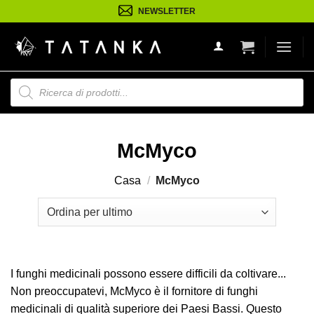
Salta
NEWSLETTER
ai
contenuti
Ricerca
prodotti
McMyco
Casa
/
McMyco
I funghi medicinali possono essere difficili da coltivare...
Non preoccupatevi, McMyco è il fornitore di funghi
medicinali di qualità superiore dei Paesi Bassi. Questo