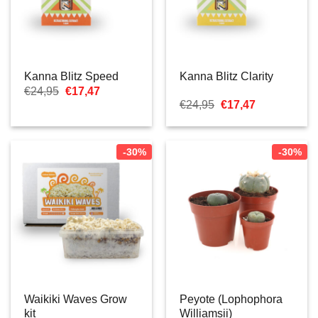
Kanna Blitz Speed
Kanna Blitz Clarity
Oorspronkelijke
Huidige
€
24,95
€
17,47
prijs
prijs
Oorspronkelijke
Huidige
€
24,95
€
17,47
was:
is:
prijs
prijs
€24,95.
€17,47.
was:
is:
€24,95.
€17,47.
-30%
-30%
Waikiki Waves Grow
Peyote (Lophophora
kit
Williamsii)