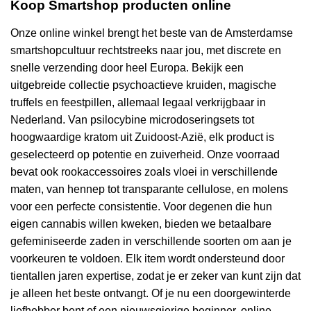
Koop Smartshop producten online
Onze online winkel brengt het beste van de Amsterdamse
smartshopcultuur rechtstreeks naar jou, met discrete en
snelle verzending door heel Europa. Bekijk een
uitgebreide collectie psychoactieve kruiden, magische
truffels en feestpillen, allemaal legaal verkrijgbaar in
Nederland. Van psilocybine microdoseringsets tot
hoogwaardige kratom uit Zuidoost-Azië, elk product is
geselecteerd op potentie en zuiverheid. Onze voorraad
bevat ook rookaccessoires zoals vloei in verschillende
maten, van hennep tot transparante cellulose, en molens
voor een perfecte consistentie. Voor degenen die hun
eigen cannabis willen kweken, bieden we betaalbare
gefeminiseerde zaden in verschillende soorten om aan je
voorkeuren te voldoen. Elk item wordt ondersteund door
tientallen jaren expertise, zodat je er zeker van kunt zijn dat
je alleen het beste ontvangt. Of je nu een doorgewinterde
liefhebber bent of een nieuwsgierige beginner, online