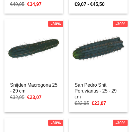
Oorspronkelijke
Huidige
Prijsklasse:
€
49,95
€
34,97
€
9,07
-
€
45,50
prijs
prijs
€9,07
was:
is:
tot
€49,95.
€34,97.
€45,50
-30%
-30%
Snijden Macrogona 25
San Pedro Snit
- 29 cm
Peruvianus - 25 - 29
cm
Oorspronkelijke
Huidige
€
32,95
€
23,07
prijs
prijs
Oorspronkelijke
Huidige
€
32,95
€
23,07
was:
is:
prijs
prijs
€32,95.
€23,07.
was:
is:
€32,95.
€23,07.
-30%
-30%