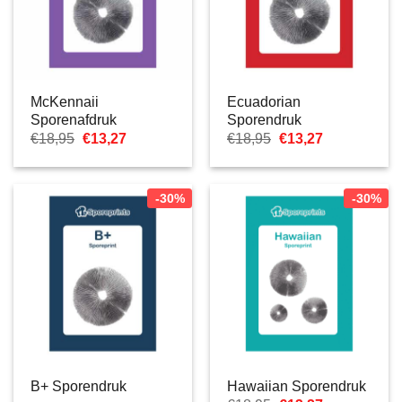
McKennaii
Ecuadorian
Sporenafdruk
Sporendruk
Oorspronkelijke
Huidige
Oorspronkelijke
Huidige
€
18,95
€
13,27
€
18,95
€
13,27
prijs
prijs
prijs
prijs
was:
is:
was:
is:
€18,95.
€13,27.
€18,95.
€13,27.
-30%
-30%
B+ Sporendruk
Hawaiian Sporendruk