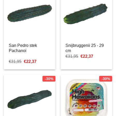
San Pedro stek
Snijbruggenii 25 - 29
Pachanoi
cm
Oorspronkelijke
Huidige
€
31,95
€
22,37
prijs
prijs
Oorspronkelijke
Huidige
€
31,95
€
22,37
was:
is:
prijs
prijs
€31,95.
€22,37.
was:
is:
€31,95.
€22,37.
-30%
-30%