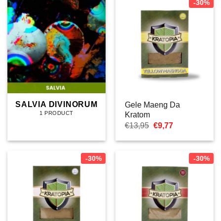
-30%
SALVIA DIVINORUM
Gele Maeng Da
1 PRODUCT
Kratom
Oorspronkelijke
Huidige
€
13,95
€
9,77
prijs
prijs
was:
is:
€13,95.
€9,77.
-30%
-30%