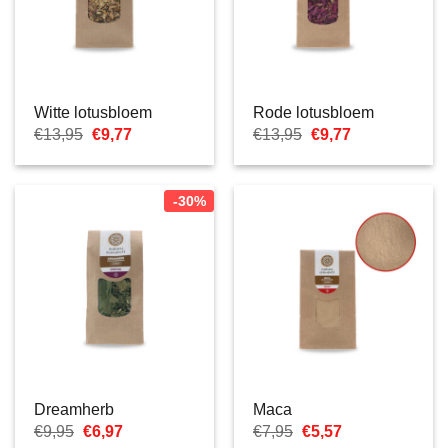
Witte lotusbloem
Rode lotusbloem
Oorspronkelijke
Huidige
Oorspronkelijke
Huidige
€
13,95
€
9,77
€
13,95
€
9,77
prijs
prijs
prijs
prijs
was:
is:
was:
is:
€13,95.
€9,77.
€13,95.
€9,77.
-30%
Dreamherb
Maca
Oorspronkelijke
Huidige
Oorspronkelijke
Huidige
€
9,95
€
6,97
€
7,95
€
5,57
prijs
prijs
prijs
prijs