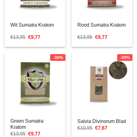
Wit Sumatra Kratom
Rood Sumatra Kratom
Oorspronkelijke
Huidige
Oorspronkelijke
Huidige
€
13,95
€
9,77
€
13,95
€
9,77
prijs
prijs
prijs
prijs
was:
is:
was:
is:
€13,95.
€9,77.
€13,95.
€9,77.
-30%
-30%
Groen Sumatra
Salvia Divinorum Blad
Kratom
Oorspronkelijke
Huidige
€
10,95
€
7,67
prijs
prijs
Oorspronkelijke
Huidige
€
13,95
€
9,77