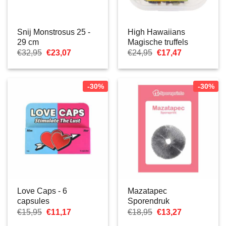
Snij Monstrosus 25 -
High Hawaiians
29 cm
Magische truffels
Oorspronkelijke
Huidige
Oorspronkelijke
Huidige
€
32,95
€
23,07
€
24,95
€
17,47
prijs
prijs
prijs
prijs
was:
is:
was:
is:
€32,95.
€23,07.
€24,95.
€17,47.
-30%
-30%
Love Caps - 6
Mazatapec
capsules
Sporendruk
Oorspronkelijke
Huidige
Oorspronkelijke
Huidige
€
15,95
€
11,17
€
18,95
€
13,27
prijs
prijs
prijs
prijs