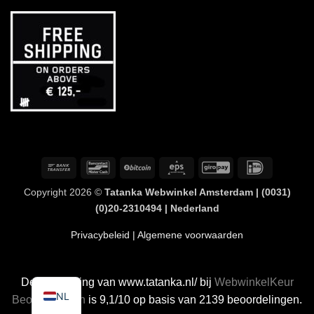
Overschrijving
Bancontact
BitCoin
Eps
GiroPay
IDeal
Copyright 2026 ©
Tatanka Webwinkel Amsterdam | (0031)
(0)20-2310494 | Nederland
Privacybeleid
| Algemene voorwaarden
De waardering van www.tatanka.nl/ bij
WebwinkelKeur
NL
Beoordelingen
is 9,1/10 op basis van 2139 beoordelingen.