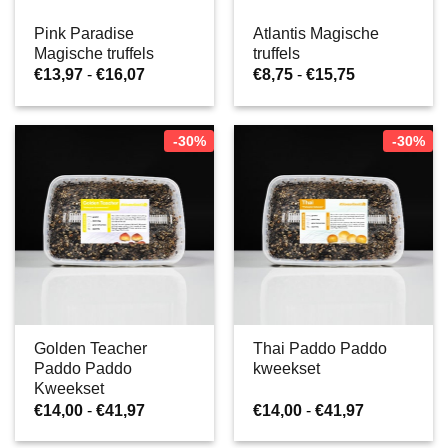
Pink Paradise
Atlantis Magische
Magische truffels
truffels
Prijsklasse:
Prijsklasse:
€
13,97
-
€
16,07
€
8,75
-
€
15,75
€13,97
€8,75
tot
tot
€16,07
€15,75
-30%
-30%
Golden Teacher
Thai Paddo Paddo
Paddo Paddo
kweekset
Kweekset
Prijsklasse:
Prijsklasse:
€
14,00
-
€
41,97
€
14,00
-
€
41,97
€14,00
€14,00
tot
tot