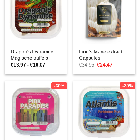
Dragon’s Dynamite
Lion’s Mane extract
Magische truffels
Capsules
Prijsklasse:
Oorspronkelijke
Huidige
€
13,97
-
€
16,07
€
34,95
€
24,47
€13,97
prijs
prijs
tot
was:
is:
€16,07
€34,95.
€24,47.
-30%
-30%