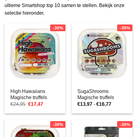
ultieme Smartshop top 10 samen te stellen. Bekijk onze
selectie hieronder.
-30%
-30%
High Hawaiians
SugaShrooms
Magische truffels
Magische truffels
Oorspronkelijke
Huidige
Prijsklasse:
€
24,95
€
17,47
€
13,97
-
€
16,77
prijs
prijs
€13,97
was:
is:
tot
€24,95.
€17,47.
€16,77
-30%
-30%