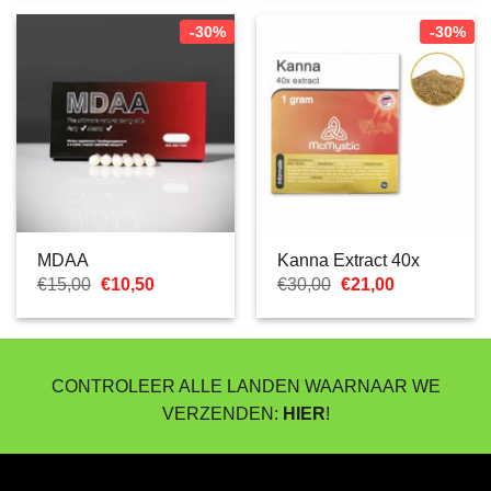
€41,97
€41,97
-30%
-30%
MDAA
Kanna Extract 40x
Oorspronkelijke
Huidige
Oorspronkelijke
Huidige
€
15,00
€
10,50
€
30,00
€
21,00
prijs
prijs
prijs
prijs
was:
is:
was:
is:
€15,00.
€10,50.
€30,00.
€21,00.
CONTROLEER ALLE LANDEN WAARNAAR WE
VERZENDEN:
HIER
!