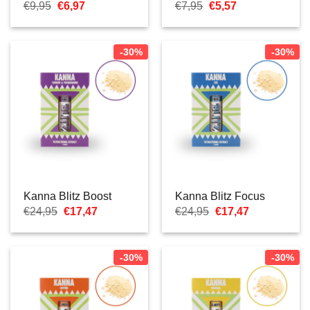
Ursprünglicher
Aktueller
Ursprünglicher
Aktueller
€
9,95
€
6,97
€
7,95
€
5,57
Preis
Preis
Preis
Preis
war:
ist:
war:
ist:
€9,95
€6,97.
€7,95
€5,57.
-30%
-30%
Kanna Blitz Boost
Kanna Blitz Focus
Ursprünglicher
Aktueller
Ursprünglicher
Aktueller
€
24,95
€
17,47
€
24,95
€
17,47
Preis
Preis
Preis
Preis
war:
ist:
war:
ist:
€24,95
€17,47.
€24,95
€17,47.
-30%
-30%