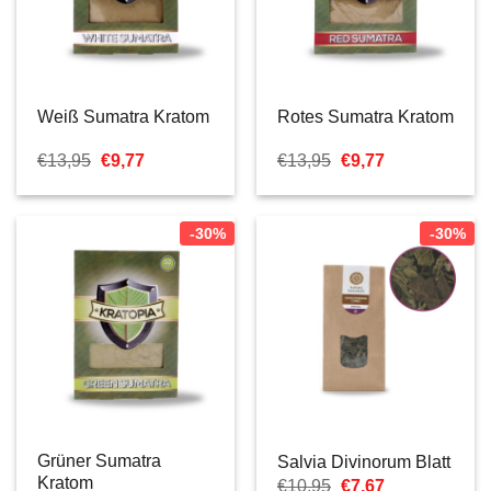
Weiß Sumatra Kratom
Rotes Sumatra Kratom
Ursprünglicher
Aktueller
Ursprünglicher
Aktueller
€
13,95
€
9,77
€
13,95
€
9,77
Preis
Preis
Preis
Preis
war:
ist:
war:
ist:
€13,95
€9,77.
€13,95
€9,77.
-30%
-30%
Grüner Sumatra
Salvia Divinorum Blatt
Kratom
Ursprünglicher
Aktueller
€
10,95
€
7,67