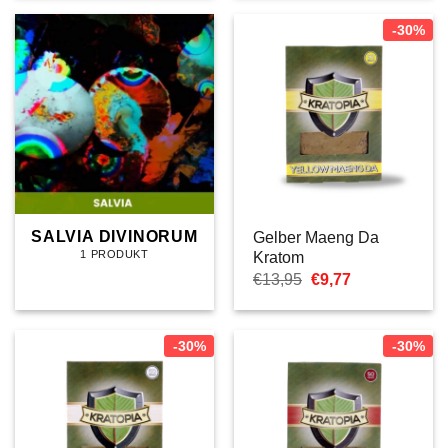
-30%
SALVIA DIVINORUM
Gelber Maeng Da
1 PRODUKT
Kratom
Ursprünglicher
Aktueller
€
13,95
€
9,77
Preis
Preis
war:
ist:
€13,95
€9,77.
-30%
-30%