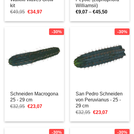
kit
Williamsii)
Ursprünglicher
Aktueller
Preisspanne
€
49,95
€
34,97
€
9,07
–
€
45,50
Preis
Preis
€9,07
war:
ist:
bis
€49,95
€34,97.
€45,50
-30%
-30%
Schneiden Macrogona
San Pedro Schneiden
25 - 29 cm
von Peruvianus - 25 -
29 cm
Ursprünglicher
Aktueller
€
32,95
€
23,07
Preis
Preis
Ursprünglicher
Aktueller
€
32,95
€
23,07
war:
ist:
Preis
Preis
€32,95
€23,07.
war:
ist:
€32,95
€23,07.
-30%
-30%