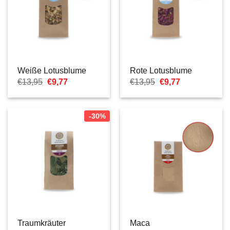
Weiße Lotusblume
Rote Lotusblume
Ursprünglicher
Aktueller
Ursprünglicher
Aktueller
€
13,95
€
9,77
€
13,95
€
9,77
Preis
Preis
Preis
Preis
war:
ist:
war:
ist:
€13,95
€9,77.
€13,95
€9,77.
-30%
Traumkräuter
Maca