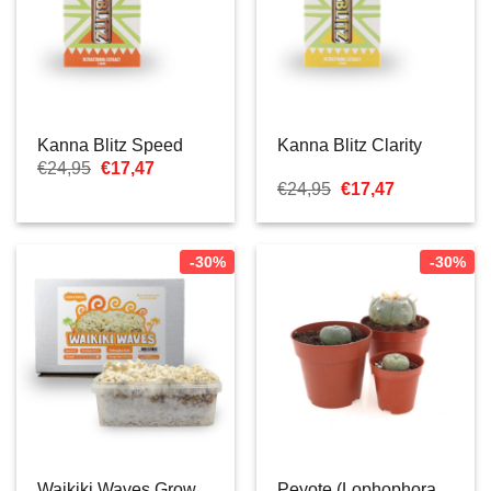
Kanna Blitz Speed
Kanna Blitz Clarity
Ursprünglicher
Aktueller
€
24,95
€
17,47
Preis
Preis
Ursprünglicher
Aktueller
€
24,95
€
17,47
war:
ist:
Preis
Preis
€24,95
€17,47.
war:
ist:
€24,95
€17,47.
-30%
-30%
Waikiki Waves Grow
Peyote (Lophophora