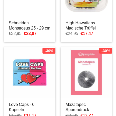
Schneiden
High Hawaiians
Monstrosus 25 - 29 cm
Magische Trüffel
Ursprünglicher
Aktueller
Ursprünglicher
Aktueller
€
32,95
€
23,07
€
24,95
€
17,47
Preis
Preis
Preis
Preis
war:
ist:
war:
ist:
€32,95
€23,07.
€24,95
€17,47.
-30%
-30%
Love Caps - 6
Mazatapec
Kapseln
Sporendruck
Ursprünglicher
Aktueller
Ursprünglicher
Aktueller
€
15,95
€
11,17
€
18,95
€
13,27