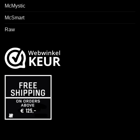
McMystic
McSmart
Raw