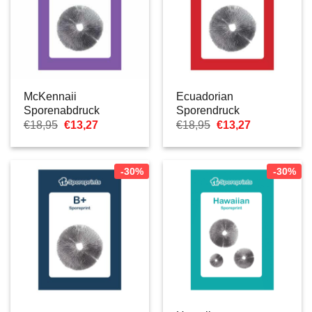
McKennaii
Ecuadorian
Sporenabdruck
Sporendruck
Ursprünglicher
Aktueller
Ursprünglicher
Aktueller
€
18,95
€
13,27
€
18,95
€
13,27
Preis
Preis
Preis
Preis
war:
ist:
war:
ist:
€18,95
€13,27.
€18,95
€13,27.
-30%
-30%