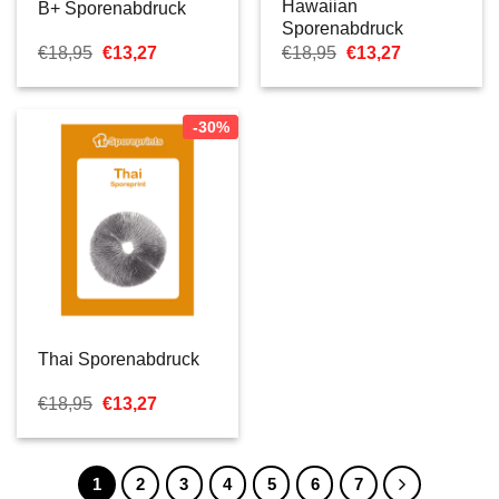
Hawaiian
B+ Sporenabdruck
Sporenabdruck
Ursprünglicher
Aktueller
Ursprünglicher
Aktueller
€
18,95
€
13,27
€
18,95
€
13,27
Preis
Preis
Preis
Preis
war:
ist:
war:
ist:
€18,95
€13,27.
€18,95
€13,27.
-30%
Thai Sporenabdruck
Ursprünglicher
Aktueller
€
18,95
€
13,27
Preis
Preis
war:
ist:
€18,95
€13,27.
1
2
3
4
5
6
7