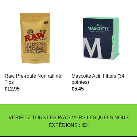
prix :
€1,45
à
€19,95
Raw Pré-roulé Non raffiné
Mascotte Actif Filters (34
Tips
pointes)
€
12,95
€
5,45
VÉRIFIEZ TOUS LES PAYS VERS LESQUELS NOUS
EXPÉDIONS :
ICI
!