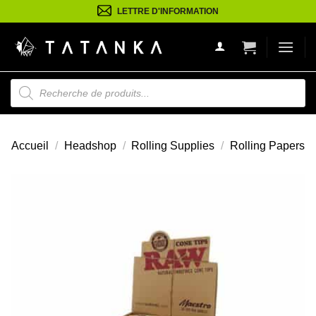
Passer
LETTRE D'INFORMATION
au
contenu
Recherche
de
produits
Accueil
/
Headshop
/
Rolling Supplies
/
Rolling Papers