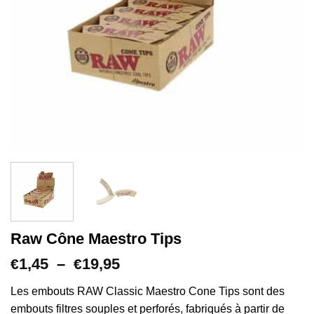
Raw Cône Maestro Tips
Plage
1,45
–
19,95
€
€
de
prix :
Les embouts RAW Classic Maestro Cone Tips sont des
€1,45
embouts filtres souples et perforés, fabriqués à partir de