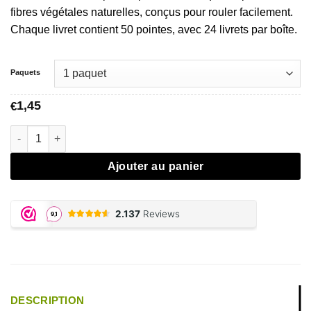
à
fibres végétales naturelles, conçus pour rouler facilement.
€19,95
Chaque livret contient 50 pointes, avec 24 livrets par boîte.
Paquets
1,45
€
Quantité Raw Maestro Cone Tips
Ajouter au panier
DESCRIPTION