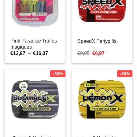
Pink Paradise Truffes
SpeedX Partypills
magiques
Plage
Le
Le
€
13,97
–
€
16,07
€
9,95
€
6,97
de
prix
prix
prix :
initial
actuel
€13,97
était :
est :
à
€9,95.
€6,97.
-30%
-30%
€16,07