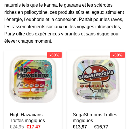
naturels tels que le kanna, le guarana et les sclérotes
riches en psilocybine, ces produits sûrs et légaux stimulent
l'énergie, l'euphorie et la connexion. Parfait pour les raves,
les rassemblements sociaux ou les voyages introspectifs,
Party offre des expériences vibrantes et sans risque pour
élever chaque moment.
-30%
-30%
High Hawaiians
SugaShrooms Truffes
Truffes magiques
magiques
Le
Le
Plage
€
24,95
€
17,47
€
13,97
–
€
16,77