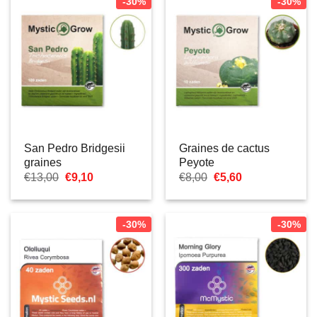
-30%
-30%
San Pedro Bridgesii
Graines de cactus
graines
Peyote
Le
Le
Le
Le
€
13,00
€
9,10
€
8,00
€
5,60
prix
prix
prix
prix
initial
actuel
initial
actuel
était :
est :
était :
est :
€13,00.
€9,10.
€8,00.
€5,60.
-30%
-30%