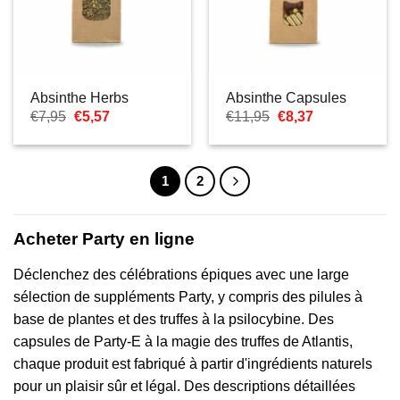
Absinthe Herbs
Absinthe Capsules
Le
Le
Le
Le
€
7,95
€
5,57
€
11,95
€
8,37
prix
prix
prix
prix
initial
actuel
initial
actuel
était :
est :
était :
est :
€7,95.
€5,57.
€11,95.
€8,37.
1
2
Acheter Party en ligne
Déclenchez des célébrations épiques avec une large
sélection de suppléments Party, y compris des pilules à
base de plantes et des truffes à la psilocybine. Des
capsules de Party-E à la magie des truffes de Atlantis,
chaque produit est fabriqué à partir d'ingrédients naturels
pour un plaisir sûr et légal. Des descriptions détaillées