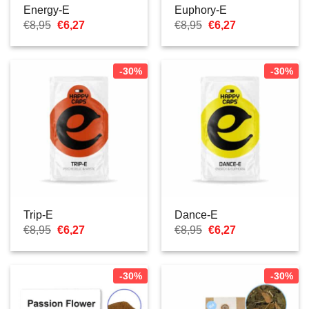
Energy-E
Euphory-E
Le
Le
Le
Le
€
8,95
€
6,27
€
8,95
€
6,27
prix
prix
prix
prix
initial
actuel
initial
actuel
était :
est :
était :
est :
€8,95.
€6,27.
€8,95.
€6,27.
-30%
-30%
Trip-E
Dance-E
Le
Le
Le
Le
€
8,95
€
6,27
€
8,95
€
6,27
prix
prix
prix
prix
initial
actuel
initial
actuel
était :
est :
était :
est :
€8,95.
€6,27.
€8,95.
€6,27.
-30%
-30%