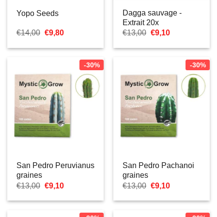
Dagga sauvage -
Yopo Seeds
Extrait 20x
Le
Le
Le
Le
€
14,00
€
9,80
€
13,00
€
9,10
prix
prix
prix
prix
initial
actuel
initial
actuel
était :
est :
était :
est :
€14,00.
€9,80.
€13,00.
€9,10.
-30%
-30%
San Pedro Peruvianus
San Pedro Pachanoi
graines
graines
Le
Le
Le
Le
€
13,00
€
9,10
€
13,00
€
9,10
prix
prix
prix
prix
initial
actuel
initial
actuel
était :
est :
était :
est :
€13,00.
€9,10.
€13,00.
€9,10.