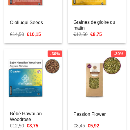
Graines de gloire du
Ololiuqui Seeds
matin
Le
Le
Le
Le
€
14,50
€
10,15
€
12,50
€
8,75
prix
prix
prix
prix
initial
actuel
initial
actuel
était :
est :
était :
est :
€14,50.
€10,15.
€12,50.
€8,75.
-30%
-30%
Bébé Hawaiian
Passion Flower
Woodrose
Le
Le
Le
Le
€
12,50
€
8,75
€
8,45
€
5,92