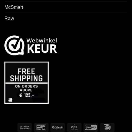
McSmart
Raw
Virement
Bancontact
BitCoin
Eps
GiroPay
IDeal