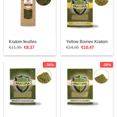
Kratom feuilles
Yellow Borneo Kratom
Le
Le
Le
Le
€
11,95
€
8,37
€
14,95
€
10,47
prix
prix
prix
prix
initial
actuel
initial
actuel
était :
est :
était :
est :
€11,95.
€8,37.
€14,95.
€10,47.
-30%
-30%