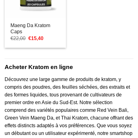
Maeng Da Kratom
Caps
Le
Le
€
22,00
€
15,40
prix
prix
initial
actuel
était :
est :
€22,00.
€15,40.
Acheter Kratom en ligne
Découvrez une large gamme de produits de kratom, y
compris des poudres, des feuilles séchées, des extraits et
des formes liquides, tous provenant de cultivateurs de
premier ordre en Asie du Sud-Est. Notre sélection
comprend des variétés populaires comme Red Vein Bali,
Green Vein Maeng Da, et Thai Kratom, chacune offrant des
effets distincts adaptés à vos préférences. Que vous soyez
un débutant ou un utilisateur expérimenté, notre smartshop