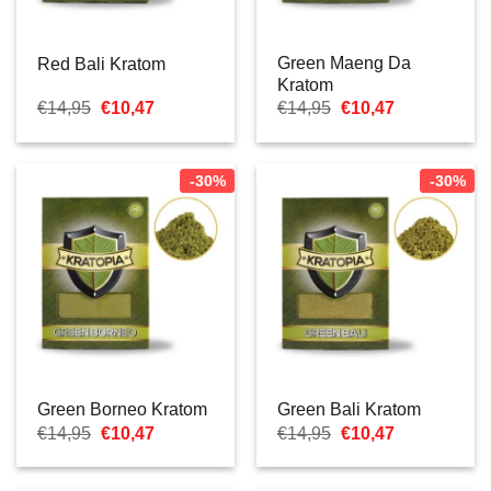
Green Maeng Da
Red Bali Kratom
Kratom
Le
Le
Le
Le
€
14,95
€
10,47
€
14,95
€
10,47
prix
prix
prix
prix
initial
actuel
initial
actuel
était :
est :
était :
est :
€14,95.
€10,47.
€14,95.
€10,47.
-30%
-30%
Green Borneo Kratom
Green Bali Kratom
Le
Le
Le
Le
€
14,95
€
10,47
€
14,95
€
10,47
prix
prix
prix
prix
initial
actuel
initial
actuel
était :
est :
était :
est :