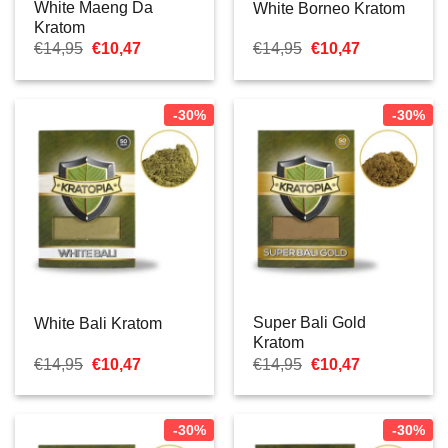
White Maeng Da
White Borneo Kratom
Kratom
Le
Le
Le
Le
€
14,95
€
10,47
€
14,95
€
10,47
prix
prix
prix
prix
initial
actuel
initial
actuel
était :
est :
était :
est :
€14,95.
€10,47.
€14,95.
€10,47.
-30%
-30%
Super Bali Gold
White Bali Kratom
Kratom
Le
Le
Le
Le
€
14,95
€
10,47
€
14,95
€
10,47
prix
prix
prix
prix
initial
actuel
initial
actuel
était :
est :
était :
est :
€14,95.
€10,47.
€14,95.
€10,47.
-30%
-30%