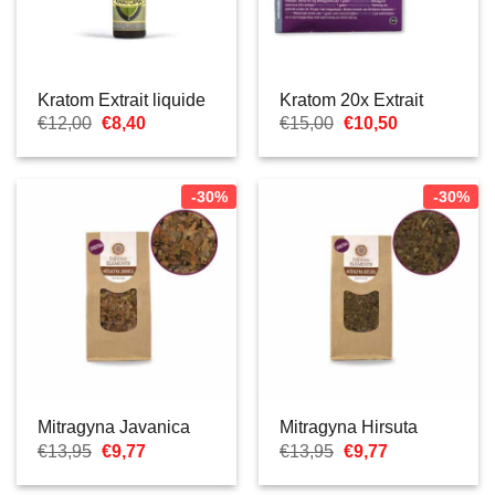
Kratom Extrait liquide
Kratom 20x Extrait
Le
Le
Le
Le
€
12,00
€
8,40
€
15,00
€
10,50
prix
prix
prix
prix
initial
actuel
initial
actuel
était :
est :
était :
est :
€12,00.
€8,40.
€15,00.
€10,50.
-30%
-30%
Mitragyna Javanica
Mitragyna Hirsuta
Le
Le
Le
Le
€
13,95
€
9,77
€
13,95
€
9,77
prix
prix
prix
prix
initial
actuel
initial
actuel