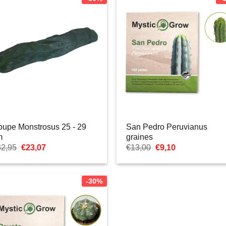
upe Monstrosus 25 - 29
San Pedro Peruvianus
m
graines
Le
Le
Le
Le
32,95
€
23,07
€
13,00
€
9,10
prix
prix
prix
prix
initial
actuel
initial
actuel
était :
est :
était :
est :
€32,95.
€23,07.
€13,00.
€9,10.
-30%