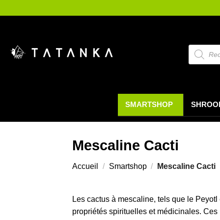
Passer
au
contenu
Recherch
de
produits
SMARTSHOP
SHROO
Mescaline Cacti
Accueil
/
Smartshop
/
Mescaline Cacti
Les cactus à mescaline, tels que le Peyotl
propriétés spirituelles et médicinales. Ce