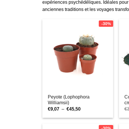
expériences psychédéliques. Idéales pour l
anciennes traditions et les voyages transf
-30%
Peyote (Lophophora
C
Williamsii)
c
Plage
€
9,07
–
€
45,50
€
de
prix :
€9,07
à
-30%