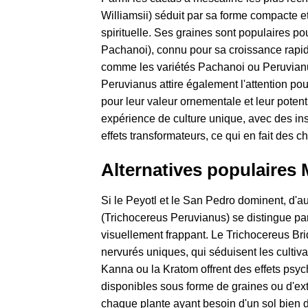
Williamsii) séduit par sa forme compacte et 
spirituelle. Ses graines sont populaires po
Pachanoi), connu pour sa croissance rapide
comme les variétés Pachanoi ou Peruvianus, a
Peruvianus attire également l'attention po
pour leur valeur ornementale et leur potenti
expérience de culture unique, avec des instr
effets transformateurs, ce qui en fait des 
Alternatives populaires 
Si le Peyotl et le San Pedro dominent, d'au
(Trichocereus Peruvianus) se distingue par
visuellement frappant. Le Trichocereus Bri
nervurés uniques, qui séduisent les cultiv
Kanna ou la Kratom offrent des effets psych
disponibles sous forme de graines ou d'ext
chaque plante ayant besoin d'un sol bien dr