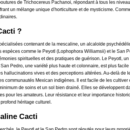
boutures de Trichocereus Pachanoi, répondant à tous les niveau
offrant un mélange unique d'horticulture et de mysticisme. Comme
dinaires.
acti ?
pécialisées contenant de la mescaline, un alcaloïde psychédéliq
des espèces comme le Peyotl (Lophophora Williamsii) et le San P
monies spirituelles et des pratiques de guérison. Le Peyotl, un 
 San Pedro, une variété plus haute et colonnaire, est plus facile 
 hallucinations vives et des perceptions altérées. Au-delà de le
r les communautés Mexican indigènes. Il est facile de les cultiver 
minimum de soins et un sol bien drainé. Elles se développent 
les pour les amateurs. Leur résistance et leur importance histori
 profond héritage culturel.
aline Cacti
erchés, le Peyotl et le San Pedro sont réputés pour leurs propr