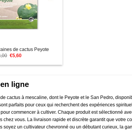
aines de cactus Peyote
Le
Le
8,00
€
5,60
prix
prix
initial
actuel
était :
est :
€8,00.
€5,60.
en ligne
e cactus à mescaline, dont le Peyote et le San Pedro, disponibl
ont parfaits pour ceux qui recherchent des expériences spiritue
 pour commencer à cultiver. Chaque produit est sélectionné avec 
s chez vous. La livraison rapide et discrète garantit que votre 
vous soyez un cultivateur chevronné ou un débutant curieux, la 