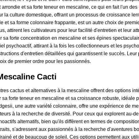
arrondie et sa forte teneur en mescaline, ce qui en fait l'un des
ur la culture domestique, offrant un processus de croissance len
 et sa forme colonnaire frappante, est un autre choix de premie
ttirent les cultivateurs pour leur facilité d'entretien et leur at
ur sa forte concentration en mescaline et ses épines spectacula
el psychoactif, attirant à la fois les collectionneurs et les psy
uctions d'entretien détaillées qui garantissent le succès. Leur po
choix de premier ordre pour les passionnés.
Mescaline Cacti
tres cactus et alternatives à la mescaline offrent des options i
 sa forte teneur en mescaline et sa croissance robuste, idéale 
dgesii, une autre variété colonnaire, offre une expérience de m
ateurs à la recherche de diversité. Pour ceux qui explorent au-
oactifs alternatifs, bien qu'ils diffèrent en termes de compositio
raits, s'adressent aux passionnés à la recherche d'aventures bo
ainé et de beaucoup de soleil. Ces options permettent aux utilis