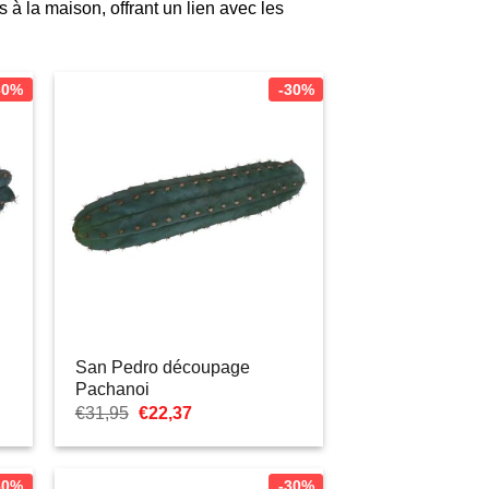
à la maison, offrant un lien avec les
en
30%
-30%
San Pedro découpage
Pachanoi
Le
Le
€
31,95
€
22,37
prix
prix
initial
actuel
était :
est :
€31,95.
€22,37.
30%
-30%