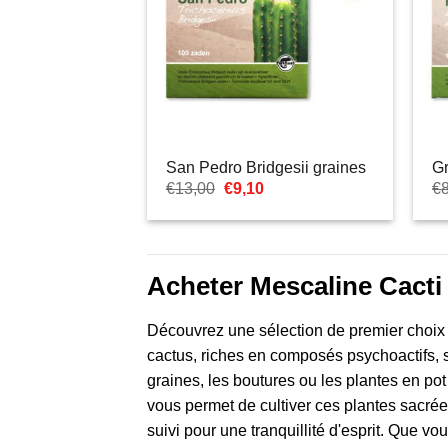
San Pedro Bridgesii graines
Gr
Le
Le
€
13,00
€
9,10
€
prix
prix
initial
actuel
était :
est :
€13,00.
€9,10.
Acheter Mescaline Cacti 
Découvrez une sélection de premier choix d
cactus, riches en composés psychoactifs, s
graines, les boutures ou les plantes en pot
vous permet de cultiver ces plantes sacrée
suivi pour une tranquillité d'esprit. Que 