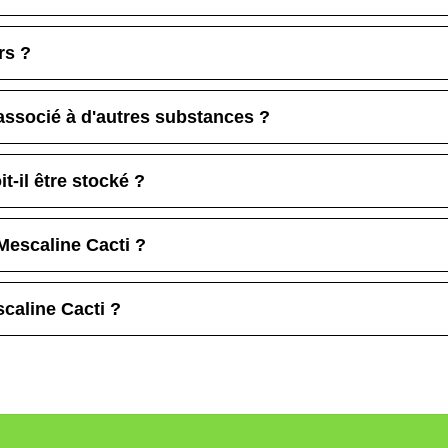
rs ?
 associé à d'autres substances ?
-il être stocké ?
 Mescaline Cacti ?
scaline Cacti ?