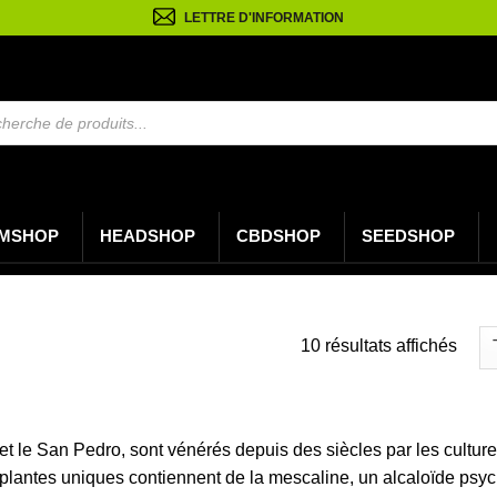
LETTRE D'INFORMATION
e
MSHOP
HEADSHOP
CBDSHOP
SEEDSHOP
Trié
10 résultats affichés
du
plus
récen
 et le San Pedro, sont vénérés depuis des siècles par les cultu
au
s plantes uniques contiennent de la mescaline, un alcaloïde psyc
plus