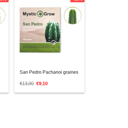
San Pedro Pachanoi graines
Le
Le
€
13,00
€
9,10
prix
prix
initial
actuel
était :
est :
€13,00.
€9,10.