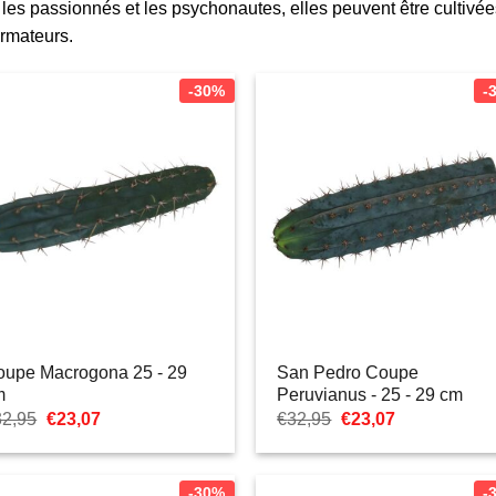
es passionnés et les psychonautes, elles peuvent être cultivées 
anci
ormateurs.
-30%
-
oupe Macrogona 25 - 29
San Pedro Coupe
m
Peruvianus - 25 - 29 cm
Le
Le
Le
Le
32,95
€
23,07
€
32,95
€
23,07
prix
prix
prix
prix
initial
actuel
initial
actuel
était :
est :
était :
est :
€32,95.
€23,07.
€32,95.
€23,07.
-30%
-