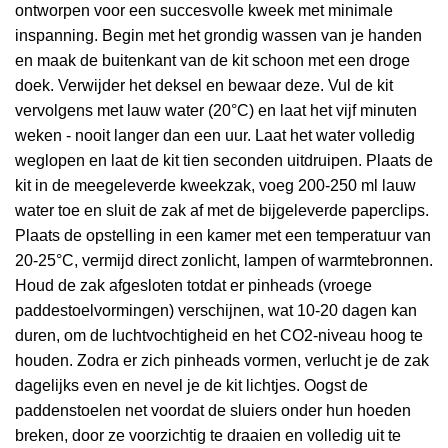
ontworpen voor een succesvolle kweek met minimale
inspanning. Begin met het grondig wassen van je handen
en maak de buitenkant van de kit schoon met een droge
doek. Verwijder het deksel en bewaar deze. Vul de kit
vervolgens met lauw water (20°C) en laat het vijf minuten
weken - nooit langer dan een uur. Laat het water volledig
weglopen en laat de kit tien seconden uitdruipen. Plaats de
kit in de meegeleverde kweekzak, voeg 200-250 ml lauw
water toe en sluit de zak af met de bijgeleverde paperclips.
Plaats de opstelling in een kamer met een temperatuur van
20-25°C, vermijd direct zonlicht, lampen of warmtebronnen.
Houd de zak afgesloten totdat er pinheads (vroege
paddestoelvormingen) verschijnen, wat 10-20 dagen kan
duren, om de luchtvochtigheid en het CO2-niveau hoog te
houden. Zodra er zich pinheads vormen, verlucht je de zak
dagelijks even en nevel je de kit lichtjes. Oogst de
paddenstoelen net voordat de sluiers onder hun hoeden
breken, door ze voorzichtig te draaien en volledig uit te