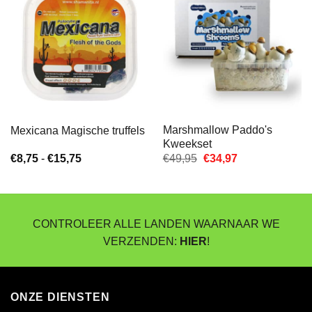
Marshmallow Paddo's
Mexicana Magische truffels
Kweekset
Prijsklasse:
Oorspronkelijke
Huidige
€
8,75
-
€
15,75
€
49,95
€
34,97
€8,75
prijs
prijs
tot
was:
is:
€15,75
€49,95.
€34,97.
CONTROLEER ALLE LANDEN WAARNAAR WE
VERZENDEN:
HIER
!
ONZE DIENSTEN