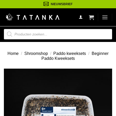
Ga
NIEUWSBRIEF
naar
inhoud
Producten
zoeken
Home
/
Shroomshop
/
Paddo kweeksets
/
Beginner
Paddo Kweeksets