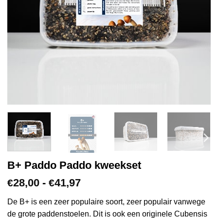
B+ Paddo Paddo kweekset
Prijsklasse:
28,00
-
41,97
€
€
€28,00
tot
De B+ is een zeer populaire soort, zeer populair vanwege
€41,97
de grote paddenstoelen. Dit is ook een originele Cubensis