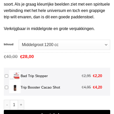
soort.
Als je graag kleurrijke beelden ziet met een spirituele
verbinding met het hele universum en toch een grappige
trip wilt ervaren, dan is dit een goede paddenstoel.
Verkrijgbaar in middelgrote en grote verpakkingen.
Inhoud
Oorspronkelijke
Huidige
40,00
28,00
€
€
prijs
prijs
was:
is:
€40,00.
€28,00.
Oorspronkeli
Huidig
2,95
2,20
€
€
Bad Trip Stopper
prijs
prijs
Oorspronkeli
Huidig
4,95
4,20
€
€
Trip Booster Cacao Shot
was:
is:
prijs
prijs
€2,95.
€2,20.
was:
is:
B+ Magic Mushroom Paddo Grow Kit aantal
€4,95.
€4,20.