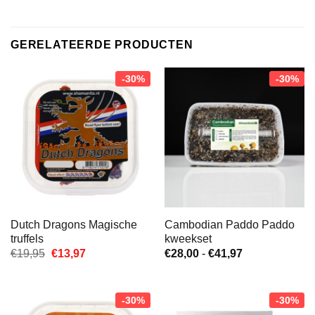
GERELATEERDE PRODUCTEN
-30%
-30%
Dutch Dragons Magische
Cambodian Paddo Paddo
truffels
kweekset
Oorspronkelijke
Huidige
Prijsklasse:
€
19,95
€
13,97
€
28,00
-
€
41,97
prijs
prijs
€28,00
was:
is:
tot
€19,95.
€13,97.
€41,97
-30%
-30%