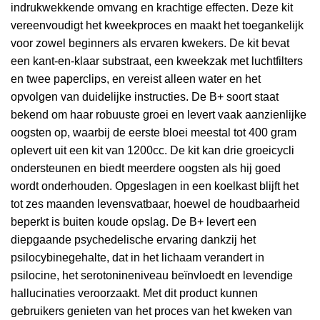
indrukwekkende omvang en krachtige effecten. Deze kit
vereenvoudigt het kweekproces en maakt het toegankelijk
voor zowel beginners als ervaren kwekers. De kit bevat
een kant-en-klaar substraat, een kweekzak met luchtfilters
en twee paperclips, en vereist alleen water en het
opvolgen van duidelijke instructies. De B+ soort staat
bekend om haar robuuste groei en levert vaak aanzienlijke
oogsten op, waarbij de eerste bloei meestal tot 400 gram
oplevert uit een kit van 1200cc. De kit kan drie groeicycli
ondersteunen en biedt meerdere oogsten als hij goed
wordt onderhouden. Opgeslagen in een koelkast blijft het
tot zes maanden levensvatbaar, hoewel de houdbaarheid
beperkt is buiten koude opslag. De B+ levert een
diepgaande psychedelische ervaring dankzij het
psilocybinegehalte, dat in het lichaam verandert in
psilocine, het serotonineniveau beïnvloedt en levendige
hallucinaties veroorzaakt. Met dit product kunnen
gebruikers genieten van het proces van het kweken van