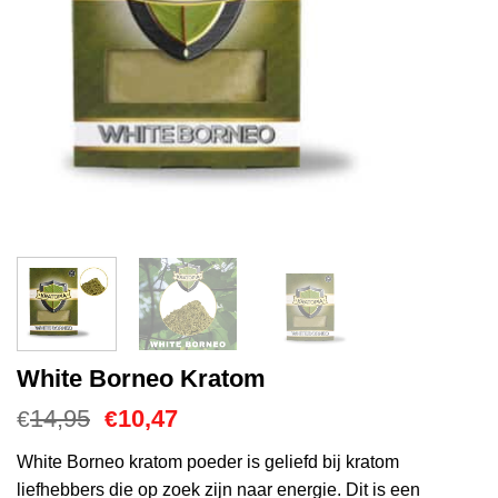
White Borneo Kratom
Oorspronkelijke
Huidige
14,95
10,47
€
€
prijs
prijs
was:
is:
White Borneo kratom poeder is geliefd bij kratom
€14,95.
€10,47.
liefhebbers die op zoek zijn naar energie. Dit is een