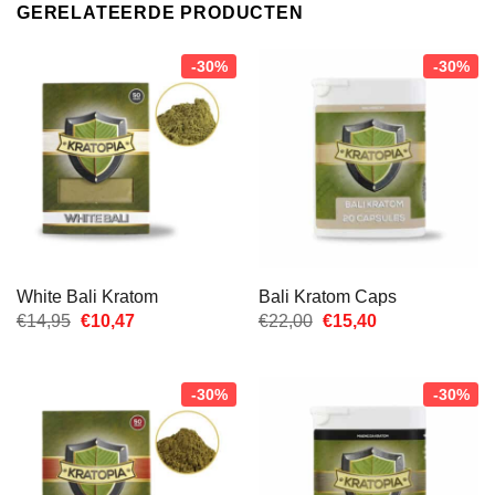
GERELATEERDE PRODUCTEN
-30%
-30%
White Bali Kratom
Bali Kratom Caps
Oorspronkelijke
Huidige
Oorspronkelijke
Huidige
€
14,95
€
10,47
€
22,00
€
15,40
prijs
prijs
prijs
prijs
was:
is:
was:
is:
€14,95.
€10,47.
€22,00.
€15,40.
-30%
-30%