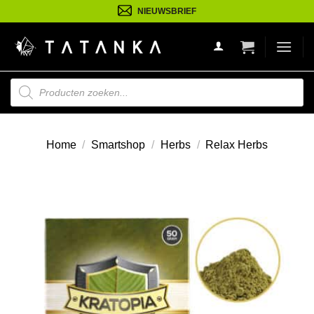
Ga
NIEUWSBRIEF
naar
inhoud
Producten
zoeken
Home
/
Smartshop
/
Herbs
/
Relax Herbs