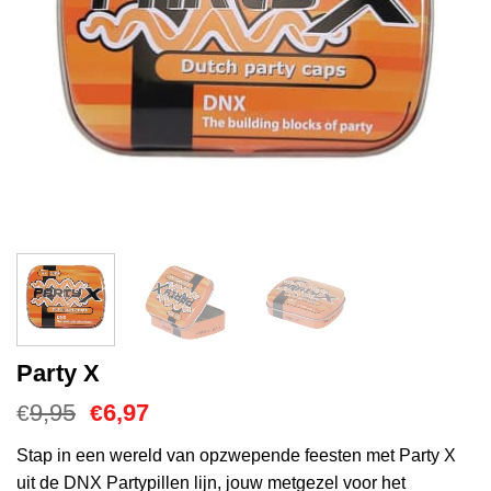
Party X
Oorspronkelijke
Huidige
9,95
6,97
€
€
prijs
prijs
was:
is:
Stap in een wereld van opzwepende feesten met Party X
€9,95.
€6,97.
uit de DNX Partypillen lijn, jouw metgezel voor het