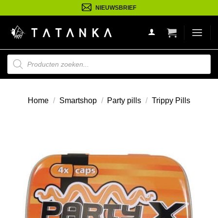
Ga
NIEUWSBRIEF
naar
inhoud
Producten
zoeken
Home
/
Smartshop
/
Party pills
/
Trippy Pills