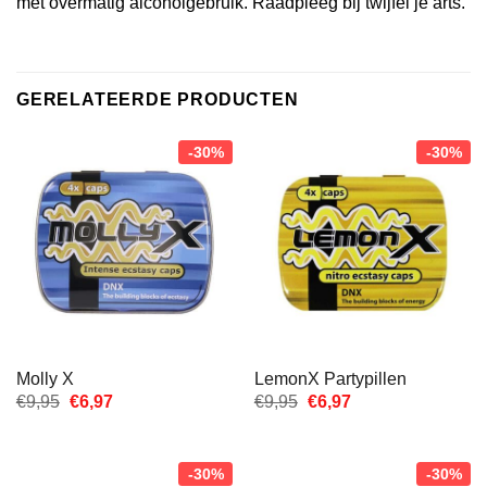
met overmatig alcoholgebruik. Raadpleeg bij twijfel je arts.
GERELATEERDE PRODUCTEN
-30%
-30%
Molly X
LemonX Partypillen
Oorspronkelijke
Huidige
Oorspronkelijke
Huidige
€
9,95
€
6,97
€
9,95
€
6,97
prijs
prijs
prijs
prijs
was:
is:
was:
is:
€9,95.
€6,97.
€9,95.
€6,97.
-30%
-30%