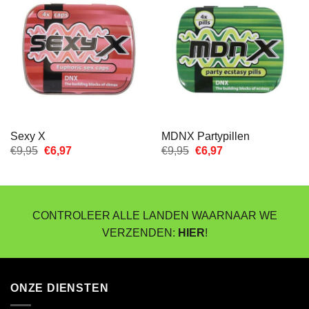
Sexy X
MDNX Partypillen
Oorspronkelijke
Huidige
Oorspronkelijke
Huidige
€
9,95
€
6,97
€
9,95
€
6,97
prijs
prijs
prijs
prijs
was:
is:
was:
is:
€9,95.
€6,97.
€9,95.
€6,97.
CONTROLEER ALLE LANDEN WAARNAAR WE
VERZENDEN:
HIER
!
ONZE DIENSTEN