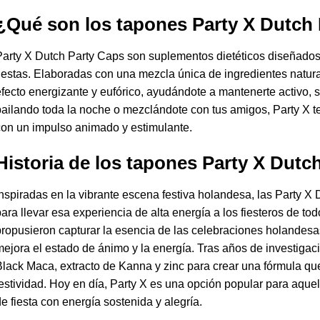
¿Qué son los tapones Party X Dutch 
arty X Dutch Party Caps son suplementos dietéticos diseñados 
iestas. Elaboradas con una mezcla única de ingredientes natur
fecto energizante y eufórico, ayudándote a mantenerte activo, s
ailando toda la noche o mezclándote con tus amigos, Party X t
on un impulso animado y estimulante.
Historia de los tapones Party X Dutc
nspiradas en la vibrante escena festiva holandesa, las Party X
ara llevar esa experiencia de alta energía a los fiesteros de t
ropusieron capturar la esencia de las celebraciones holandes
ejora el estado de ánimo y la energía. Tras años de investiga
lack Maca, extracto de Kanna y zinc para crear una fórmula que
estividad. Hoy en día, Party X es una opción popular para aque
e fiesta con energía sostenida y alegría.