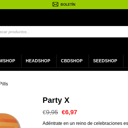
BOLETÍN
da
os
MSHOP
HEADSHOP
CBDSHOP
SEEDSHOP
Pills
Party X
El
El
9,95
6,97
€
€
precio
precio
original
actual
Adéntrate en un reino de celebraciones es