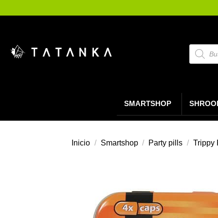
Saltar
al
contenido
Búsque
de
product
SMARTSHOP
SHROO
Inicio
/
Smartshop
/
Party pills
/
Trippy 