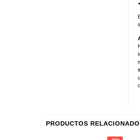
E
s
N
l
m
t
u
c
PRODUCTOS RELACIONADO