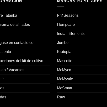
FORMACIÓN
MARCAS POPULARES
re Tatanka
Fit4Seasons
rama de afiliados
Hempcare
g
Indian Elements
gase en contacto con
Jumbo
cuento
Kratopia
rucciones del kit de cultivo
Mascotte
leo / Vacantes
McMyco
tín
McMystic
ios
McSmart
ndas
Raw