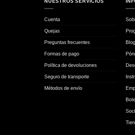
NUESTROS SERVICIOS
IN
Cuenta
Sob
Quejas
Prog
Preguntas frecuentes
Blo
Formas de pago
Pón
Política de devoluciones
Des
Seguro de transporte
Inst
Métodos de envío
Emp
Bole
Soc
Tie