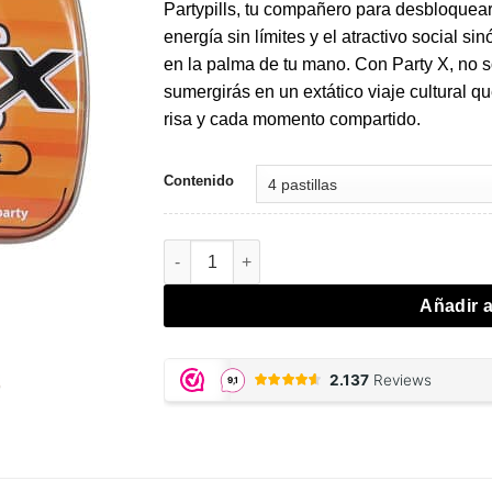
era:
es:
Partypills, tu compañero para desbloquear 
€9,95.
€6,97.
energía sin límites y el atractivo social si
en la palma de tu mano. Con Party X, no sól
sumergirás en un extático viaje cultural qu
risa y cada momento compartido.
Contenido
Party X cantidad
Añadir a