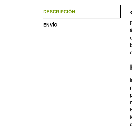
DESCRIPCIÓN
P
ENVÍO
f
e
b
c
I
p
p
m
B
f
d