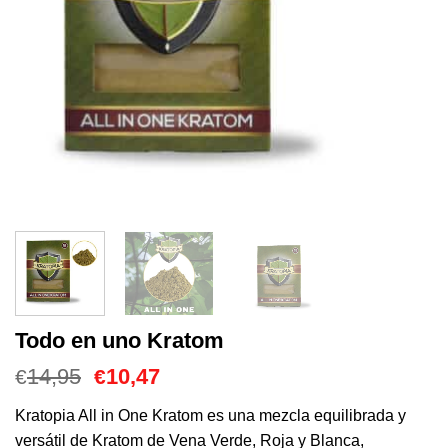
Todo en uno Kratom
El
El
14,95
10,47
€
€
precio
precio
original
actual
Kratopia All in One Kratom es una mezcla equilibrada y
era:
es:
versátil de Kratom de Vena Verde, Roja y Blanca,