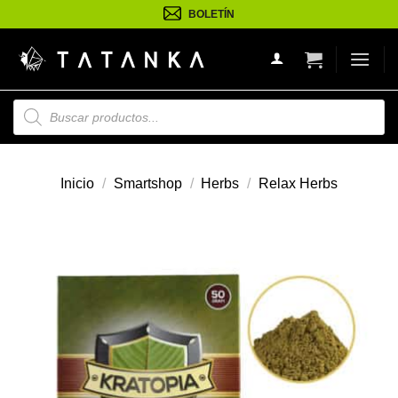
Saltar
BOLETÍN
al
contenido
Búsqueda
de
productos
Inicio
/
Smartshop
/
Herbs
/
Relax Herbs