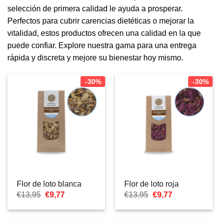
selección de primera calidad le ayuda a prosperar.
Perfectos para cubrir carencias dietéticas o mejorar la
vitalidad, estos productos ofrecen una calidad en la que
puede confiar. Explore nuestra gama para una entrega
rápida y discreta y mejore su bienestar hoy mismo.
-30%
-30%
Flor de loto blanca
Flor de loto roja
El
El
El
El
€
13,95
€
9,77
€
13,95
€
9,77
precio
precio
precio
precio
original
actual
original
actual
era:
es:
era:
es: