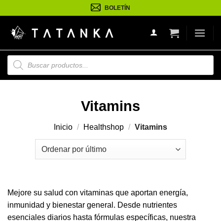
Saltar
BOLETÍN
al
contenido
Búsqueda
de
productos
Vitamins
Inicio
/
Healthshop
/
Vitamins
Mejore su salud con vitaminas que aportan energía,
inmunidad y bienestar general. Desde nutrientes
esenciales diarios hasta fórmulas específicas, nuestra