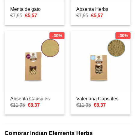
Menta de gato
Absenta Herbs
El
El
El
El
€
7,95
€
5,57
€
7,95
€
5,57
precio
precio
precio
precio
original
actual
original
actual
era:
es:
era:
es:
€7,95.
€5,57.
€7,95.
€5,57.
-30%
-30%
Absenta Capsules
Valeriana Capsules
El
El
El
El
€
11,95
€
8,37
€
11,95
€
8,37
precio
precio
precio
precio
original
actual
original
actual
era:
es:
era:
es:
€11,95.
€8,37.
€11,95.
€8,37.
Comprar Indian Elements Herbs