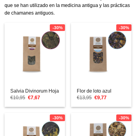
que se han utilizado en la medicina antigua y las prácticas
de chamanes antiguos.
-30%
-30%
Salvia Divinorum Hoja
Flor de loto azul
El
El
El
El
€
10,95
€
7,67
€
13,95
€
9,77
precio
precio
precio
precio
original
actual
original
actual
era:
es:
era:
es:
€10,95.
€7,67.
€13,95.
€9,77.
-30%
-30%