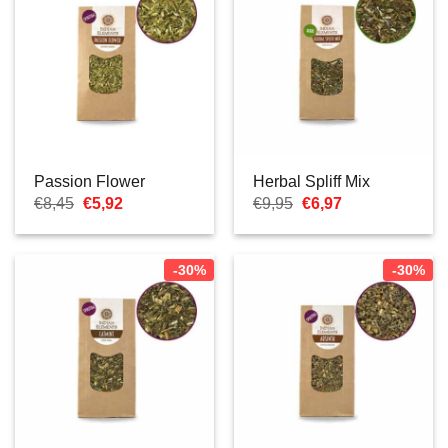
Passion Flower
Herbal Spliff Mix
El
El
El
El
€
8,45
€
5,92
€
9,95
€
6,97
precio
precio
precio
precio
original
actual
original
actual
era:
es:
era:
es:
€8,45.
€5,92.
€9,95.
€6,97.
-30%
-30%