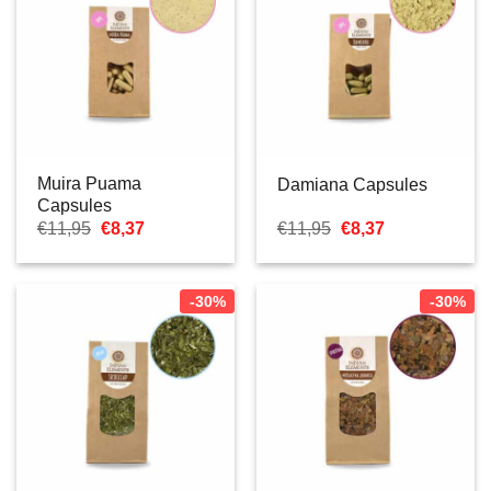
Muira Puama
Damiana Capsules
Capsules
El
El
El
El
€
11,95
€
8,37
€
11,95
€
8,37
precio
precio
precio
precio
original
actual
original
actual
era:
es:
era:
es:
€11,95.
€8,37.
€11,95.
€8,37.
-30%
-30%