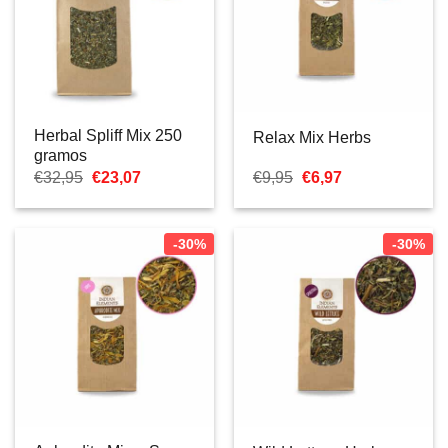
Herbal Spliff Mix 250
Relax Mix Herbs
gramos
El
El
El
El
€
32,95
€
23,07
€
9,95
€
6,97
precio
precio
precio
precio
original
actual
original
actual
era:
es:
era:
es:
€32,95.
€23,07.
€9,95.
€6,97.
-30%
-30%