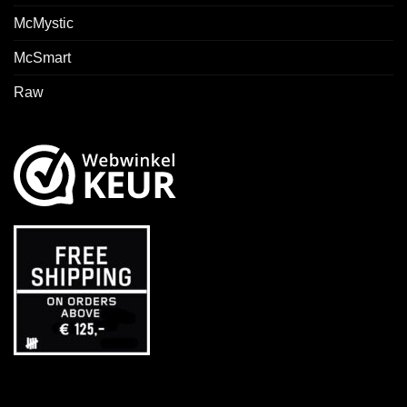
McMystic
McSmart
Raw