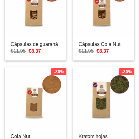
Cápsulas de guaraná
Cápsulas Cola Nut
El
El
El
El
€
11,95
€
8,37
€
11,95
€
8,37
precio
precio
precio
precio
original
actual
original
actual
era:
es:
era:
es:
€11,95.
€8,37.
€11,95.
€8,37.
-30%
-30%
Cola Nut
Kratom hojas