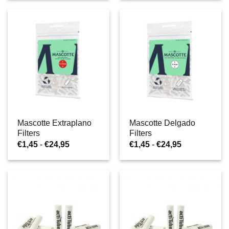
Mascotte Extraplano
Mascotte Delgado
Filters
Filters
Rango
Rango
€
1,45
-
€
24,95
€
1,45
-
€
24,95
de
de
precios:
precios:
desde
desde
€1,45
€1,45
hasta
hasta
€24,95
€24,95