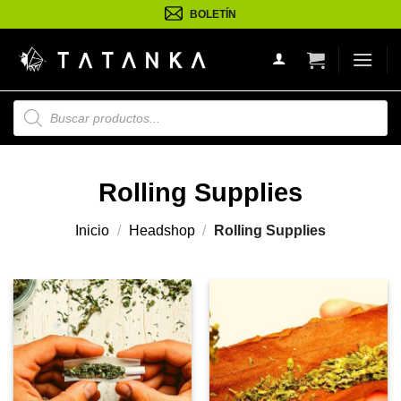
Saltar
BOLETÍN
al
contenido
Búsqueda
de
productos
Rolling Supplies
Inicio
/
Headshop
/
Rolling Supplies