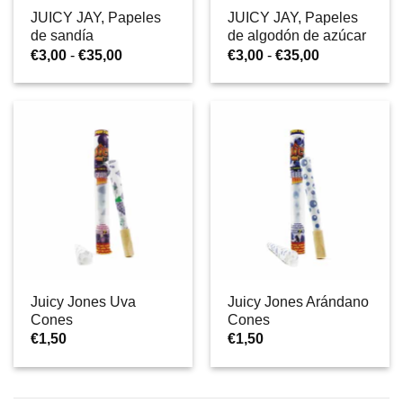
JUICY JAY, Papeles
JUICY JAY, Papeles
de sandía
de algodón de azúcar
Rango
Rango
€
3,00
-
€
35,00
€
3,00
-
€
35,00
de
de
precios:
precios:
desde
desde
€3,00
€3,00
hasta
hasta
€35,00
€35,00
Juicy Jones Uva
Juicy Jones Arándano
Cones
Cones
€
1,50
€
1,50