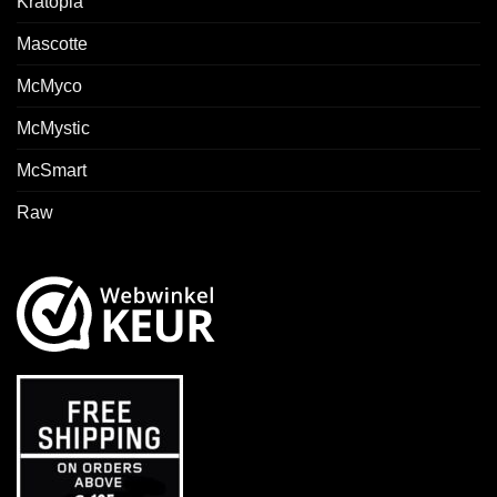
Kratopia
Mascotte
McMyco
McMystic
McSmart
Raw