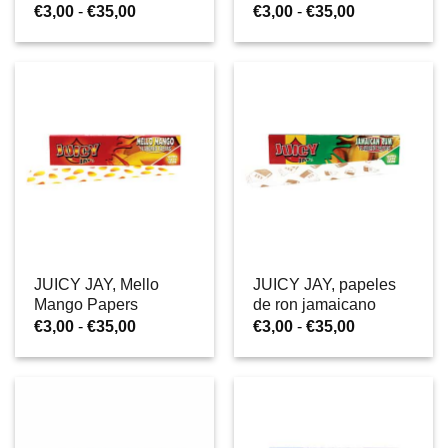
Rango
Rango
€
3,00
-
€
35,00
€
3,00
-
€
35,00
de
de
precios:
precios:
desde
desde
€3,00
€3,00
hasta
hasta
€35,00
€35,00
JUICY JAY, Mello
JUICY JAY, papeles
Mango Papers
de ron jamaicano
Rango
Rango
€
3,00
-
€
35,00
€
3,00
-
€
35,00
de
de
precios:
precios:
desde
desde
€3,00
€3,00
hasta
hasta
€35,00
€35,00