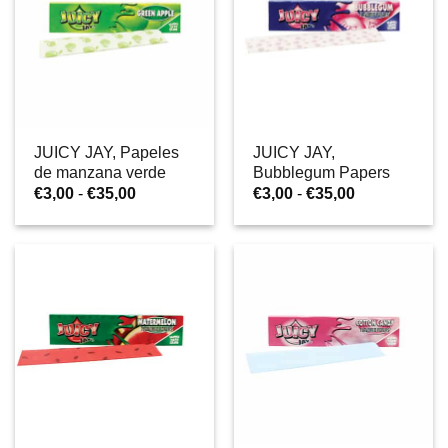
JUICY JAY, Papeles
JUICY JAY,
de manzana verde
Bubblegum Papers
Rango
Rango
€
3,00
-
€
35,00
€
3,00
-
€
35,00
de
de
precios:
precios:
desde
desde
€3,00
€3,00
hasta
hasta
€35,00
€35,00