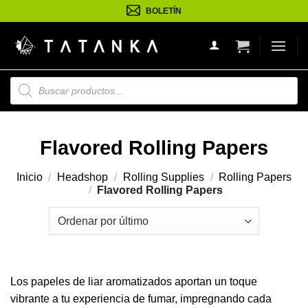
Saltar
BOLETÍN
al
contenido
Búsqueda
de
productos
Flavored Rolling Papers
Inicio
/
Headshop
/
Rolling Supplies
/
Rolling Papers
/
Flavored Rolling Papers
Los papeles de liar aromatizados aportan un toque
vibrante a tu experiencia de fumar, impregnando cada