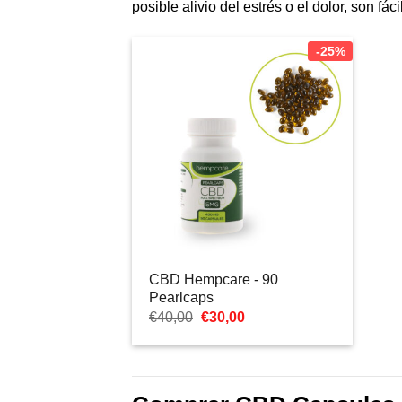
posible alivio del estrés o el dolor, son f
-25%
CBD Hempcare - 90
Pearlcaps
El
El
€
40,00
€
30,00
precio
precio
original
actual
era:
es:
€40,00.
€30,00.