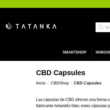
Saltar
al
contenido
Búsque
de
product
SMARTSHOP
SHROO
CBD Capsules
Inicio
/
CBDShop
/
CBD Capsules
Las cápsulas de CBD ofrecen una forma cóm
fabricante holandés líder, estas cápsulas