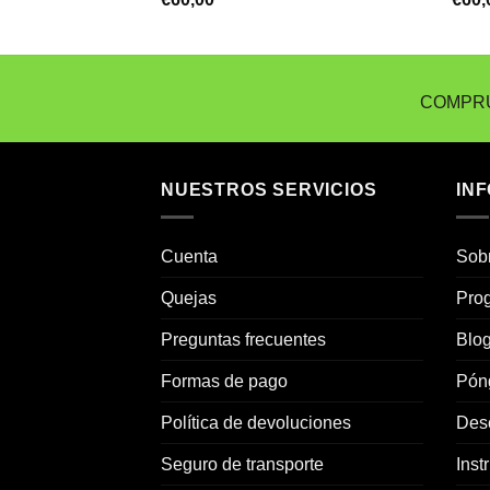
COMPRU
NUESTROS SERVICIOS
IN
Cuenta
Sob
Quejas
Prog
Preguntas frecuentes
Blo
Formas de pago
Pón
Política de devoluciones
Des
Seguro de transporte
Inst