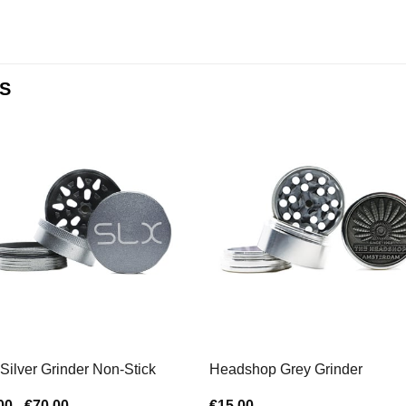
S
Silver Grinder Non-Stick
Headshop Grey Grinder
Rango
00
-
€
70,00
€
15,00