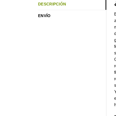
DESCRIPCIÓN
E
ENVÍO
a
m
d
g
f
s
G
r
f
r
s
Y
e
h