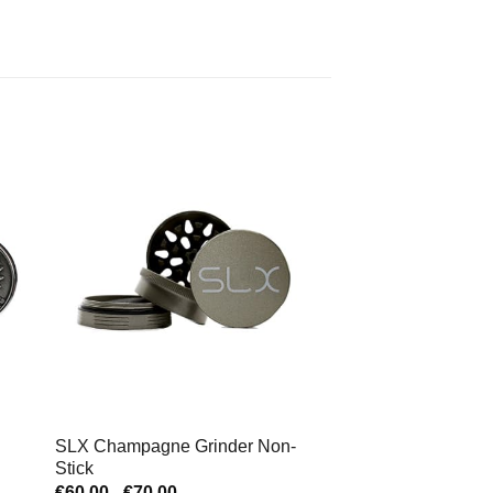
SLX Champagne Grinder Non-
Stick
Rango
€
60,00
-
€
70,00