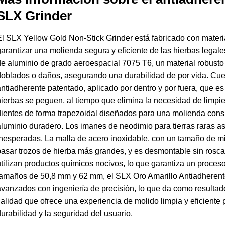
SLX Grinder
l SLX Yellow Gold Non-Stick Grinder está fabricado con materi
arantizar una molienda segura y eficiente de las hierbas legale
e aluminio de grado aeroespacial 7075 T6, un material robusto 
oblados o daños, asegurando una durabilidad de por vida. Cue
ntiadherente patentado, aplicado por dentro y por fuera, que es
ierbas se peguen, al tiempo que elimina la necesidad de limpi
ientes de forma trapezoidal diseñados para una molienda consi
luminio duradero. Los imanes de neodimio para tierras raras as
nesperadas. La malla de acero inoxidable, con un tamaño de micra
asar trozos de hierba más grandes, y es desmontable sin roscas 
tilizan productos químicos nocivos, lo que garantiza un proceso
tamaños de 50,8 mm y 62 mm, el SLX Oro Amarillo Antiadherent
vanzados con ingeniería de precisión, lo que da como resultado
alidad que ofrece una experiencia de molido limpia y eficiente p
urabilidad y la seguridad del usuario.