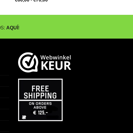
de
precios:
desde
€60,00
hasta
OS:
AQUÍ
!
€70,00