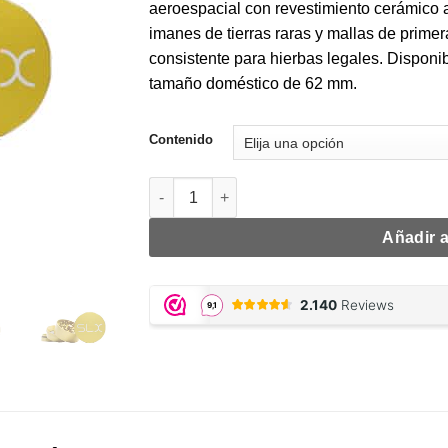
desde
aeroespacial con revestimiento cerámico 
€60,00
imanes de tierras raras y mallas de prime
hasta
consistente para hierbas legales. Disponi
€70,00
tamaño doméstico de 62 mm.
Contenido
SLX Yellow Gold Grinder Non-Stick cantida
Añadir a