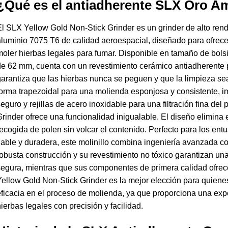
¿Qué es el antiadherente SLX Oro Am
l SLX Yellow Gold Non-Stick Grinder es un grinder de alto rend
luminio 7075 T6 de calidad aeroespacial, diseñado para ofrecer
oler hierbas legales para fumar. Disponible en tamaño de bol
e 62 mm, cuenta con un revestimiento cerámico antiadherente p
arantiza que las hierbas nunca se peguen y que la limpieza s
orma trapezoidal para una molienda esponjosa y consistente, i
eguro y rejillas de acero inoxidable para una filtración fina de
rinder ofrece una funcionalidad inigualable. El diseño elimina el
ecogida de polen sin volcar el contenido. Perfecto para los en
iable y duradera, este molinillo combina ingeniería avanzada co
obusta construcción y su revestimiento no tóxico garantizan un
egura, mientras que sus componentes de primera calidad ofrec
ellow Gold Non-Stick Grinder es la mejor elección para quienes 
ficacia en el proceso de molienda, ya que proporciona una expe
ierbas legales con precisión y facilidad.