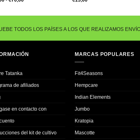
de
precios:
desde
€60,00
hasta
EBE TODOS LOS PAÍSES A LOS QUE REALIZAMOS ENVÍ
€70,00
FORMACIÓN
MARCAS POPULARES
re Tatanka
Fit4Seasons
rama de afiliados
Hempcare
g
Indian Elements
gase en contacto con
Jumbo
cuento
Kratopia
rucciones del kit de cultivo
Mascotte