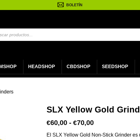
BOLETÍN
da
os
MSHOP
HEADSHOP
CBDSHOP
SEEDSHOP
rinders
SLX Yellow Gold Grind
Rango
60,00
-
70,00
€
€
de
precios:
El SLX Yellow Gold Non-Stick Grinder es u