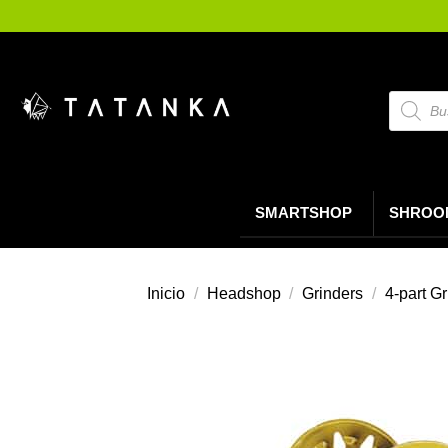
Saltar
al
contenido
Búsque
de
product
SMARTSHOP
SHROO
Inicio
/
Headshop
/
Grinders
/
4-part G