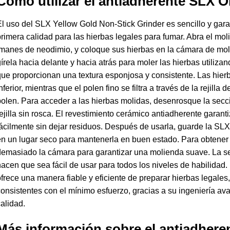
Cómo utilizar el antiadherente SLX O
l uso del SLX Yellow Gold Non-Stick Grinder es sencillo y gar
rimera calidad para las hierbas legales para fumar. Abra el moli
manes de neodimio, y coloque sus hierbas en la cámara de moli
írela hacia delante y hacia atrás para moler las hierbas utilizan
ue proporcionan una textura esponjosa y consistente. Las hie
nferior, mientras que el polen fino se filtra a través de la rejill
olen. Para acceder a las hierbas molidas, desenrosque la secció
ejilla sin rosca. El revestimiento cerámico antiadherente garan
ácilmente sin dejar residuos. Después de usarla, guarde la SLX
n un lugar seco para mantenerla en buen estado. Para obtener l
emasiado la cámara para garantizar una molienda suave. La sen
acen que sea fácil de usar para todos los niveles de habilidad
frece una manera fiable y eficiente de preparar hierbas legale
onsistentes con el mínimo esfuerzo, gracias a su ingeniería 
alidad.
Más información sobre el antiadheren