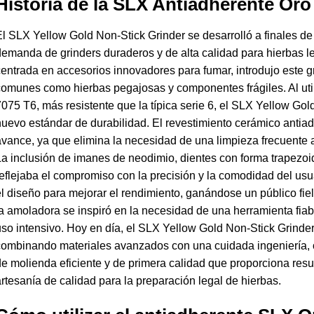
Historia de la SLX Antiadherente Oro
l SLX Yellow Gold Non-Stick Grinder se desarrolló a finales de
emanda de grinders duraderos y de alta calidad para hierbas l
entrada en accesorios innovadores para fumar, introdujo este 
omunes como hierbas pegajosas y componentes frágiles. Al util
075 T6, más resistente que la típica serie 6, el SLX Yellow Gol
uevo estándar de durabilidad. El revestimiento cerámico anti
vance, ya que elimina la necesidad de una limpieza frecuente a
a inclusión de imanes de neodimio, dientes con forma trapezoida
eflejaba el compromiso con la precisión y la comodidad del usu
l diseño para mejorar el rendimiento, ganándose un público fiel 
a amoladora se inspiró en la necesidad de una herramienta fiab
so intensivo. Hoy en día, el SLX Yellow Gold Non-Stick Grinder
ombinando materiales avanzados con una cuidada ingeniería, o
e molienda eficiente y de primera calidad que proporciona resu
rtesanía de calidad para la preparación legal de hierbas.