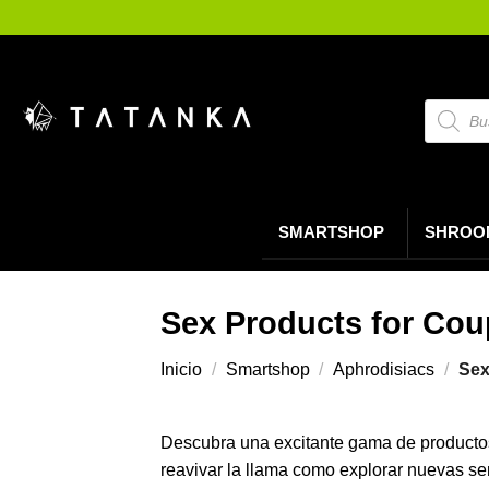
Saltar
al
contenido
Búsque
de
product
SMARTSHOP
SHROO
Sex Products for Cou
Inicio
/
Smartshop
/
Aphrodisiacs
/
Sex
Descubra una excitante gama de productos 
reavivar la llama como explorar nuevas s