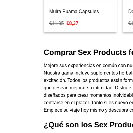
Muira Puama Capsules
D
El
El
€
11,95
€
8,37
€
precio
precio
original
actual
era:
es:
€11,95.
€8,37.
Comprar Sex Products fo
Mejore sus experiencias en común con nue
Nuestra gama incluye suplementos herbales
excitación. Todos los productos están form
que desean mejorar su intimidad. Disfrute
diseñados para crear momentos inolvidables
centrarse en el placer. Tanto si es nuevo 
Empiece su viaje hoy mismo y descubra có
¿Qué son los Sex Produ