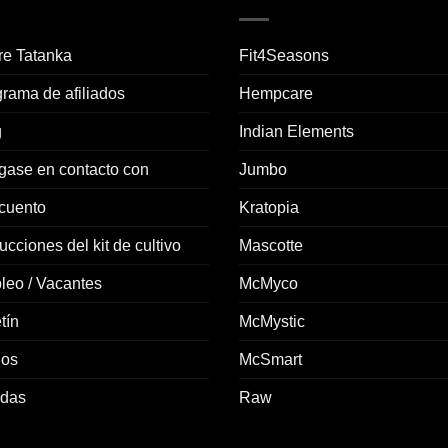
re Tatanka
Fit4Seasons
rama de afiliados
Hempcare
g
Indian Elements
gase en contacto con
Jumbo
cuento
Kratopia
rucciones del kit de cultivo
Mascotte
leo / Vacantes
McMyco
tín
McMystic
ios
McSmart
ndas
Raw