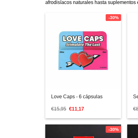
afrodisíacos naturales hasta suplementos 
-30%
Love Caps - 6 cápsulas
S
El
El
€
15,95
€
11,17
€
precio
precio
original
actual
era:
es:
€15,95.
€11,17.
-30%