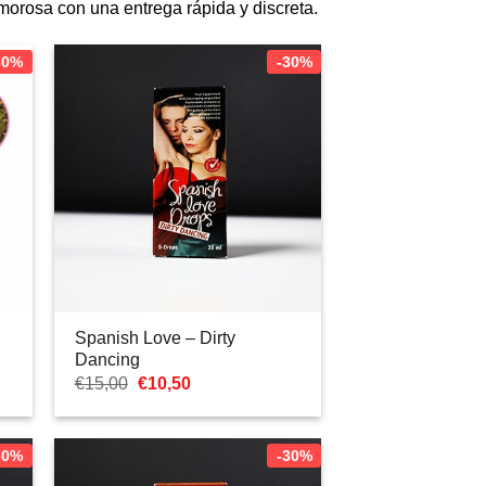
morosa con una entrega rápida y discreta.
30%
-30%
Spanish Love – Dirty
Dancing
El
El
€
15,00
€
10,50
precio
precio
original
actual
era:
es:
€15,00.
€10,50.
30%
-30%