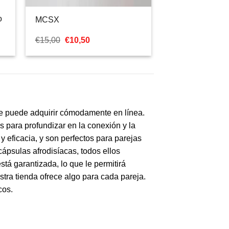
o
MCSX
El
El
€
15,00
€
10,50
precio
precio
original
actual
era:
es:
€15,00.
€10,50.
ue puede adquirir cómodamente en línea.
 para profundizar en la conexión y la
y eficacia, y son perfectos para parejas
ápsulas afrodisíacas, todos ellos
tá garantizada, lo que le permitirá
tra tienda ofrece algo para cada pareja.
cos.