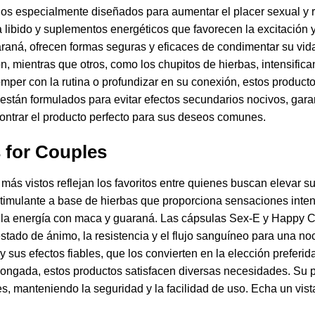
os especialmente diseñados para aumentar el placer sexual y re
 libido y suplementos energéticos que favorecen la excitación y 
araná, ofrecen formas seguras y eficaces de condimentar su vi
, mientras que otros, como los chupitos de hierbas, intensifi
omper con la rutina o profundizar en su conexión, estos product
 y están formulados para evitar efectos secundarios nocivos, gar
ontrar el producto perfecto para sus deseos comunes.
 for Couples
más vistos reflejan los favoritos entre quienes buscan elevar 
imulante a base de hierbas que proporciona sensaciones intens
 la energía con maca y guaraná. Las cápsulas Sex-E y Happy 
stado de ánimo, la resistencia y el flujo sanguíneo para una 
 sus efectos fiables, que los convierten en la elección preferid
longada, estos productos satisfacen diversas necesidades. Su 
, manteniendo la seguridad y la facilidad de uso. Echa un vis