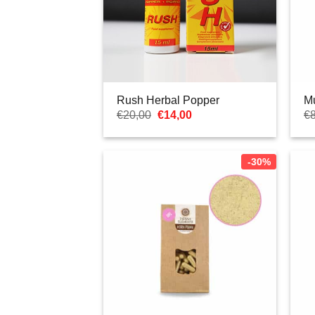
Rush Herbal Popper
M
El
El
€
20,00
€
14,00
€
precio
precio
original
actual
era:
es:
€20,00.
€14,00.
-30%