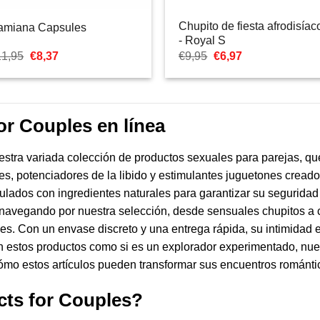
Chupito de fiesta afrodisíac
amiana Capsules
- Royal S
El
El
El
El
11,95
€
8,37
€
9,95
€
6,97
precio
precio
precio
precio
original
actual
original
actual
era:
es:
era:
es:
€11,95.
€8,37.
€9,95.
€6,97.
r Couples en línea
stra variada colección de productos sexuales para parejas, q
, potenciadores de la libido y estimulantes juguetones creados
ulados con ingredientes naturales para garantizar su seguridad 
 navegando por nuestra selección, desde sensuales chupitos a c
. Con un envase discreto y una entrega rápida, su intimidad es
en estos productos como si es un explorador experimentado, nues
mo estos artículos pueden transformar sus encuentros románti
cts for Couples?