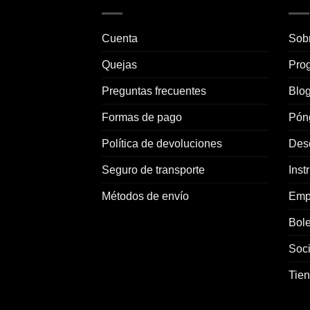
Cuenta
Sob
Quejas
Prog
Preguntas frecuentes
Blo
Formas de pago
Pón
Política de devoluciones
Des
Seguro de transporte
Inst
Métodos de envío
Emp
Bole
Soc
Tie