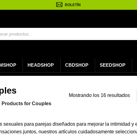
BOLETÍN
da
os
MSHOP
HEADSHOP
CBDSHOP
SEEDSHOP
ples
Or
Mostrando los 16 resultados
por
 Products for Couples
los
últ
sexuales para parejas diseñados para mejorar la intimidad y e
ensaciones juntos, nuestros artículos cuidadosamente seleccio