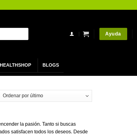
Ayuda
HEALTHSHOP
BLOGS
denado
imos
ncender la pasión. Tanto si buscas
nados satisfacen todos los deseos. Desde