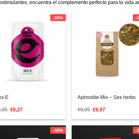
estimulantes, encuentra el complemento perfecto para tu vida a
-30%
-
ex-E
Aphrodite Mix – Sex herbs
El
El
El
El
8,95
€
6,27
€
9,95
€
6,97
precio
precio
precio
precio
original
actual
original
actual
era:
es:
era:
es:
€8,95.
€6,27.
€9,95.
€6,97.
-30%
-