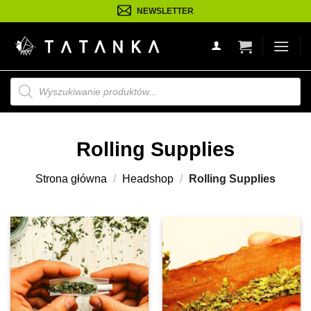
Przejdź
NEWSLETTER
do
treści
Wyszukiwarka
produktów
Rolling Supplies
Strona główna
/
Headshop
/
Rolling Supplies