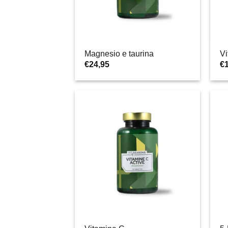
Magnesio e taurina
V
€
24,95
€