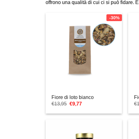
offrono una qualità di cui ci si può fidare
-30%
Fiore di loto bianco
Fi
Il
Il
€
13,95
€
9,77
€
prezzo
prezzo
originale
attuale
era:
è:
€13,95.
€9,77.