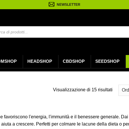
NEWSLETTER
OMSHOP
HEADSHOP
CBDSHOP
SEEDSHOP
Ordina
Visualizzazione di 15 risultati
in
base
al
e favoriscono l'energia, l'immunità e il benessere generale. Dai n
più
 aiuta a crescere. Perfetti per colmare le lacune della dieta o per 
recente