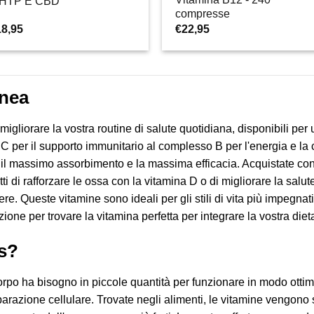
-HTP E CBD
compresse
18,95
€
22,95
inea
igliorare la vostra routine di salute quotidiana, disponibili pe
 C per il supporto immunitario al complesso B per l'energia e la
re il massimo assorbimento e la massima efficacia. Acquistate con
tti di rafforzare le ossa con la vitamina D o di migliorare la salute
re. Queste vitamine sono ideali per gli stili di vita più impegnat
zione per trovare la vitamina perfetta per integrare la vostra diet
s?
corpo ha bisogno in piccole quantità per funzionare in modo otti
iparazione cellulare. Trovate negli alimenti, le vitamine vengon