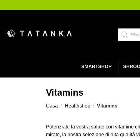
Salta
ai
contenuti
Ricerca
prodotti
SMARTSHOP
SHRO
Vitamins
Casa
/
Healthshop
/
Vitamins
Potenziate la vostra salute con vitamine ch
mirate, la nostra selezione di alta qualità vi