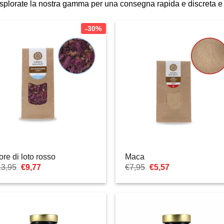
. Esplorate la nostra gamma per una consegna rapida e discreta e 
-30%
ore di loto rosso
Maca
Il
Il
Il
Il
13,95
€
9,77
€
7,95
€
5,57
prezzo
prezzo
prezzo
prezzo
originale
attuale
originale
attuale
era:
è:
era:
è:
€13,95.
€9,77.
€7,95.
€5,57.