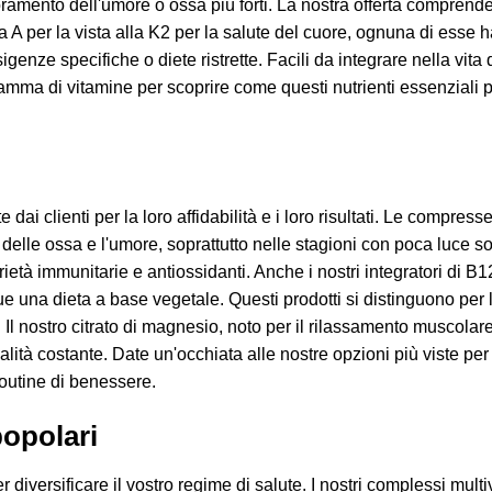
ioramento dell'umore o ossa più forti. La nostra offerta comprend
 A per la vista alla K2 per la salute del cuore, ognuna di esse h
genze specifiche o diete ristrette. Facili da integrare nella vita
mma di vitamine per scoprire come questi nutrienti essenziali po
 dai clienti per la loro affidabilità e i loro risultati. Le compres
delle ossa e l'umore, soprattutto nelle stagioni con poca luce s
età immunitarie e antiossidanti. Anche i nostri integratori di B12,
ue una dieta a base vegetale. Questi prodotti si distinguono per l
l nostro citrato di magnesio, noto per il rilassamento muscolare, 
lità costante. Date un'occhiata alle nostre opzioni più viste per v
routine di benessere.
popolari
 diversificare il vostro regime di salute. I nostri complessi mult