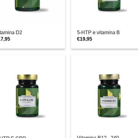
itamina D2
5-HTP e vitamina B
17,95
€
19,95
Vitamina B12 - 240