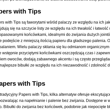
pers with Tips
s with Tips są faworytami wśród palaczy ze względu na ich ja
dują się na szczycie listy ze względu na ich trwałość i łatwoś
dopasowanymi końcówkami, idealnymi do zwijania dużych joint
e podejście z mniejszą ilością papieru dla gładszego palenia. O
laniem. Wielu palaczy skłania się ku odmianom organicznym i 
e wstępnie przyciętymi końcówkami oszczędzają czas i zapewn
kiem owoców, dodają zabawnego akcentu i są często przegląda
te najlepsze bibułki ze względu na ich niezawodność i zdolność
apers with Tips
tradycyjny Papers with Tips, kilka alternatyw oferuje ekscytując
pozwalając na napełnianie i palenie bez zwijania. Dostępne w 
. Bibułki do zwijania bez końcówek, podobnie jak niepocięte b