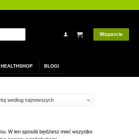
Wsparcie
HEALTHSHOP
BLOGI
owane
szych
iu. W ten sposób będziesz mieć wszystko