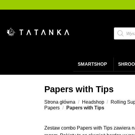
Przejdź
do
treści
Wyszukiw
produktó
SMARTSHOP
SHROO
Papers with Tips
Strona główna
/
Headshop
/
Rolling Su
Papers
/
Papers with Tips
Zestaw combo Papers with Tips zawiera n