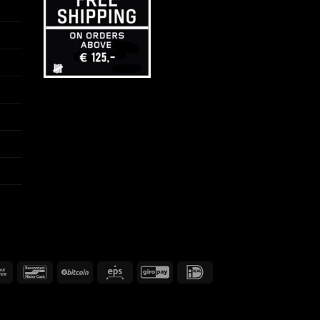
Przelew
Bancontact
BitCoin
Eps
GiroPay
IDeal
bankowy