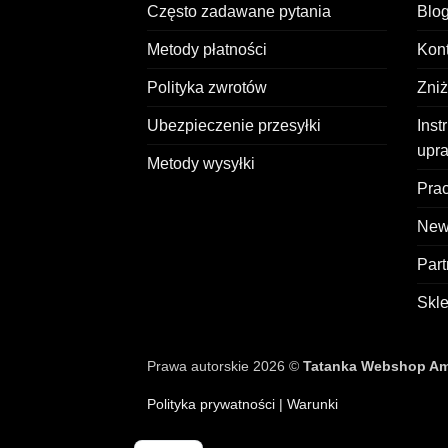
Często zadawane pytania
Blo
Metody płatności
Kont
Polityka zwrotów
Zni
Ubezpieczenie przesyłki
Inst
upr
Metody wysyłki
Prac
News
Part
Skl
Prawa autorskie 2026 ©
Tatanka Webshop Ams
Polityka prywatności
| Warunki