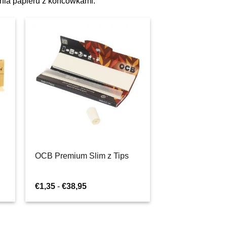
nia papieru z końcówkami.
OCB Premium Slim z Tips
Zakres
€
1,35
-
€
38,95
cen:
od
€1,35
do
€38,95