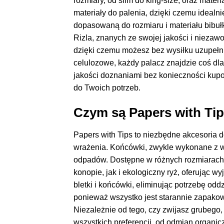
rozmiary, od slim do king-size, oraz mater
materiały do palenia, dzięki czemu ideal
dopasowaną do rozmiaru i materiału bibuł
Rizla, znanych ze swojej jakości i niezaw
dzięki czemu możesz bez wysiłku uzupełni
celulozowe, każdy palacz znajdzie coś dla
jakości doznaniami bez konieczności kupow
do Twoich potrzeb.
Czym są Papers with Ti
Papers with Tips to niezbędne akcesoria d
wrażenia. Końcówki, zwykle wykonane z wy
odpadów. Dostępne w różnych rozmiarach, t
konopie, jak i ekologiczny ryż, oferując
bletki i końcówki, eliminując potrzebę o
ponieważ wszystko jest starannie zapakowa
Niezależnie od tego, czy zwijasz grubego, 
wszystkich preferencji, od odmian organi