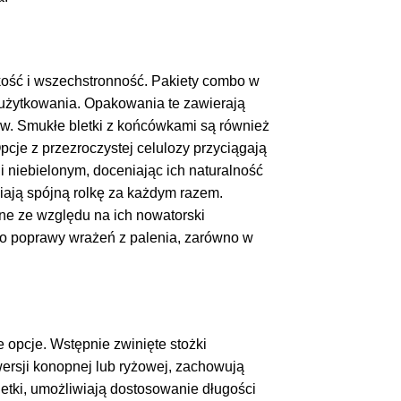
kość i wszechstronność. Pakiety combo w
ć użytkowania. Opakowania te zawierają
ów. Smukłe bletki z końcówkami są również
pcje z przezroczystej celulozy przyciągają
niebielonym, doceniając ich naturalność
iają spójną rolkę za każdym razem.
ne ze względu na ich nowatorski
 do poprawy wrażeń z palenia, zarówno w
e opcje. Wstępnie zwinięte stożki
wersji konopnej lub ryżowej, zachowują
letki, umożliwiają dostosowanie długości