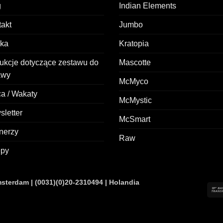
g
Indian Elements
akt
Jumbo
żka
Kratopia
rukcje dotyczące zestawu do
Mascotte
awy
McMyco
a / Wakaty
McMystic
letter
McSmart
nerzy
Raw
epy
terdam | (0031)(0)20-2310494 | Holandia