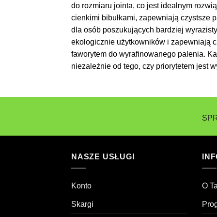
do rozmiaru jointa, co jest idealnym rozw
cienkimi bibułkami, zapewniają czystsze p
dla osób poszukujących bardziej wyrazis
ekologicznie użytkowników i zapewniają cz
faworytem do wyrafinowanego palenia. Każ
niezależnie od tego, czy priorytetem jes
SPR
NASZE USŁUGI
IN
Konto
O T
Skargi
Prog