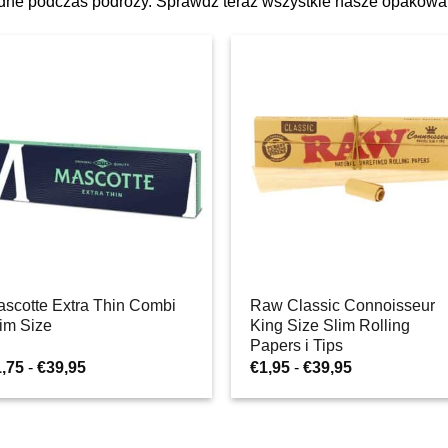
odne podczas podróży. Sprawdź teraz wszystkie nasze opakowa
scotte Extra Thin Combi
Raw Classic Connoisseur
im Size
King Size Slim Rolling
Papers i Tips
Zakres
Zakres
1,75
-
€
39,95
€
1,95
-
€
39,95
cen:
cen:
od
od
€1,75
€1,95
do
do
€39,95
€39,95