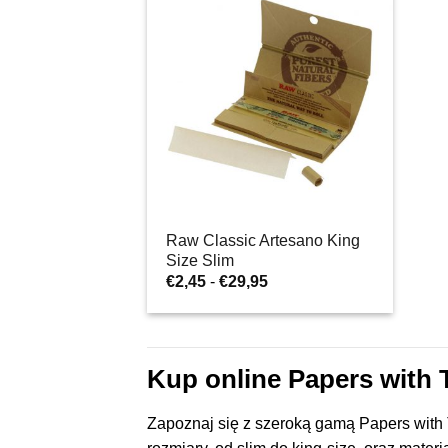
Raw Classic Artesano King
Size Slim
Zakres
€
2,45
-
€
29,95
cen:
od
€2,45
do
€29,95
Kup online Papers with 
Zapoznaj się z szeroką gamą Papers with 