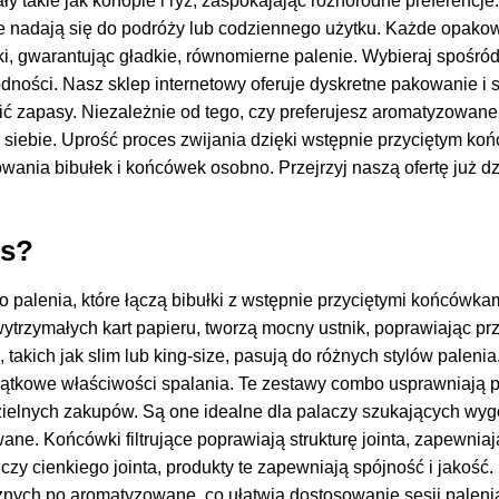
iały takie jak konopie i ryż, zaspokajając różnorodne preferen
nie nadają się do podróży lub codziennego użytku. Każde opako
ki, gwarantując gładkie, równomierne palenie. Wybieraj spośró
odności. Nasz sklep internetowy oferuje dyskretne pakowanie i 
ć zapasy. Niezależnie od tego, czy preferujesz aromatyzowane,
 siebie. Uprość proces zwijania dzięki wstępnie przyciętym końc
ania bibułek i końcówek osobno. Przejrzyj naszą ofertę już dz
ps?
o palenia, które łączą bibułki z wstępnie przyciętymi końcówka
trzymałych kart papieru, tworzą mocny ustnik, poprawiając prz
akich jak slim lub king-size, pasują do różnych stylów paleni
 wyjątkowe właściwości spalania. Te zestawy combo usprawniaj
ddzielnych zakupów. Są one idealne dla palaczy szukających wy
ne. Końcówki filtrujące poprawiają strukturę jointa, zapewnia
czy cienkiego jointa, produkty te zapewniają spójność i jakość.
cznych po aromatyzowane, co ułatwia dostosowanie sesji paleni