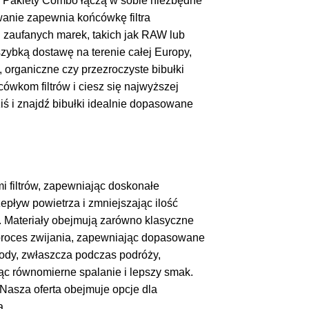
cje. Pakiety Combo łączą w sobie niezbędne
wanie zapewnia końcówkę filtra
d zaufanych marek, takich jak RAW lub
szybką dostawę na terenie całej Europy,
 organiczne czy przezroczyste bibułki
ówkom filtrów i ciesz się najwyższej
iś i znajdź bibułki idealnie dopasowane
mi filtrów, zapewniając doskonałe
epływ powietrza i zmniejszając ilość
a. Materiały obejmują zarówno klasyczne
ą proces zwijania, zapewniając dopasowane
gody, zwłaszcza podczas podróży,
jąc równomierne spalanie i lepszy smak.
 Nasza oferta obejmuje opcje dla
a.