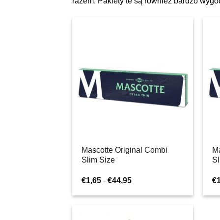
razem. Pakiety te są również bardzo wyg
Mascotte Original Combi
Ma
Slim Size
Sl
Zakres
€
1,65
-
€
44,95
€
cen:
od
€1,65
do
€44,95