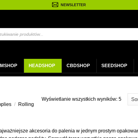
NEWSLETTER
arka
w
MSHOP
HEADSHOP
CBDSHOP
SEEDSHOP
Posort
Wyświetlanie wszystkich wyników: 5
pplies
/
Rolling
według
najnow
ajważniejsze akcesoria do palenia w jednym prostym opakowan