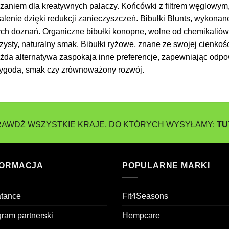
iązaniem dla kreatywnych palaczy. Końcówki z filtrem węglowym,
alenie dzięki redukcji zanieczyszczeń. Bibułki Blunts, wykonan
tych doznań. Organiczne bibułki konopne, wolne od chemikali
ysty, naturalny smak. Bibułki ryżowe, znane ze swojej cienkoś
da alternatywa zaspokaja inne preferencje, zapewniając odpo
t wygoda, smak czy zrównoważony rozwój.
AWDŹ WSZYSTKIE KRAJE, DO KTÓRYCH WYSYŁAMY:
TU
FORMACJA
POPULARNE MARKI
atance
Fit4Seasons
ram partnerski
Hempcare