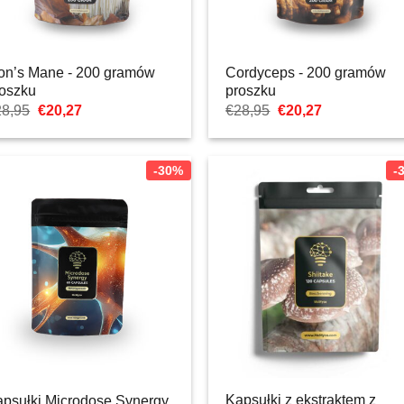
on’s Mane - 200 gramów
Cordyceps - 200 gramów
roszku
proszku
Pierwotna
Aktualna
Pierwotna
Aktualna
28,95
€
20,27
€
28,95
€
20,27
cena
cena:
cena
cena:
wynosiła:
€20,27.
wynosiła:
€20,27.
€28,95.
€28,95.
-30%
-
Kapsułki z ekstraktem z
psułki Microdose Synergy