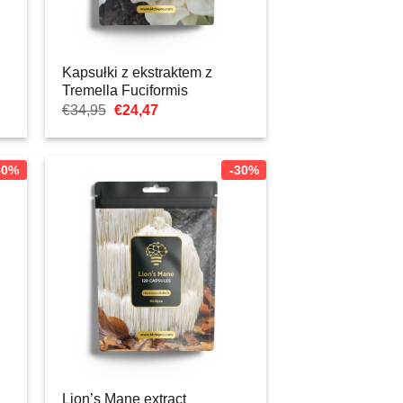
Kapsułki z ekstraktem z
Tremella Fuciformis
Pierwotna
Aktualna
€
34,95
€
24,47
cena
cena:
wynosiła:
€24,47.
€34,95.
30%
-30%
Lion’s Mane extract