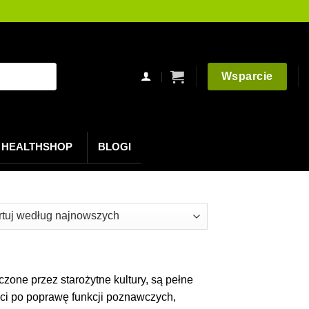
Wsparcie
HEALTHSHOP
BLOGI
owane
szych
zone przez starożytne kultury, są pełne
ści po poprawę funkcji poznawczych,