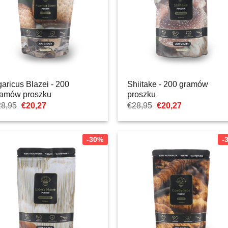
aricus Blazei - 200
Shiitake - 200 gramów
ramów proszku
proszku
Pierwotna
Aktualna
Pierwotna
Aktualna
28,95
€
20,27
€
28,95
€
20,27
cena
cena:
cena
cena:
wynosiła:
€20,27.
wynosiła:
€20,27.
€28,95.
€28,95.
-30%
-