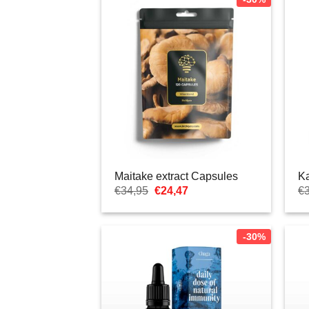
Maitake extract Capsules
Ka
Pierwotna
Aktualna
€
34,95
€
24,47
€
cena
cena:
wynosiła:
€24,47.
€34,95.
-30%