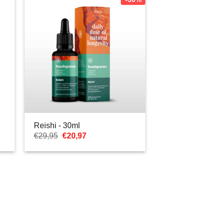
Reishi - 30ml
Pierwotna
Aktualna
€
29,95
€
20,97
cena
cena:
wynosiła:
€20,97.
€29,95.