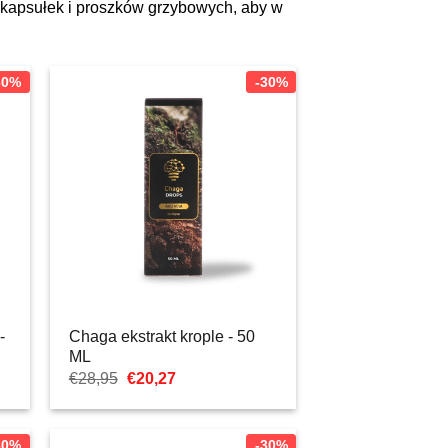
i kapsułek i proszków grzybowych, aby w
30%
-30%
-
Chaga ekstrakt krople - 50
ML
Pierwotna
Aktualna
€
28,95
€
20,27
cena
cena:
wynosiła:
€20,27.
€28,95.
30%
-30%