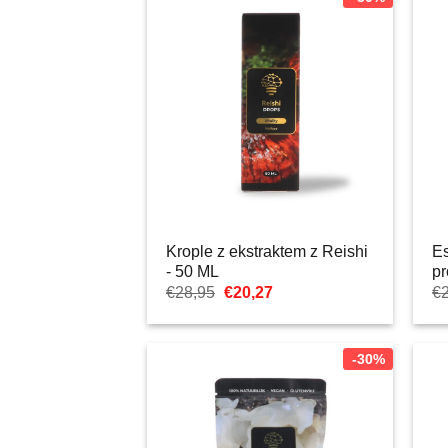
Krople z ekstraktem z Reishi
Es
- 50 ML
p
Pierwotna
Aktualna
€
28,95
€
20,27
€
cena
cena:
wynosiła:
€20,27.
€28,95.
-30%