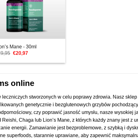
on’s Mane - 30ml
Pierwotna
Aktualna
29,95
€
20,97
cena
cena:
wynosiła:
€20,97.
€29,95.
ms online
leczniczych stworzonych w celu poprawy zdrowia. Nasz sklep in
ikowanych genetycznie i bezglutenowych grzybów pochodzącyc
dpornościowy, czy poprawić jasność umysłu, nasze wysokiej j
eishi, Chaga lub Lion’s Mane, z których każdy znany jest z un
anie energii. Zamawianie jest bezproblemowe, z szybką i dyskr
ne superfoods, starannie uprawiane, aby zapewnić maksymalną 