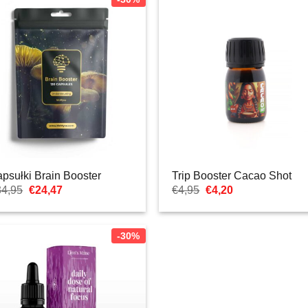
psułki Brain Booster
Trip Booster Cacao Shot
Pierwotna
Aktualna
Pierwotna
Aktualna
34,95
€
24,47
€
4,95
€
4,20
cena
cena:
cena
cena:
wynosiła:
€24,47.
wynosiła:
€4,20.
€34,95.
€4,95.
-30%