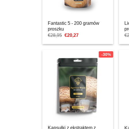
Fantastic 5 - 200 gramów
Li
proszku
p
Pierwotna
Aktualna
€
28,95
€
20,27
€
cena
cena:
wynosiła:
€20,27.
€28,95.
-30%
Kapsułki z ekstraktem z
Ka