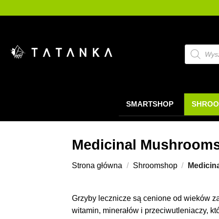
Przejdź
do
treści
Wyszukiw
produktó
SMARTSHOP
SHROO
Medicinal Mushroom
Strona główna
/
Shroomshop
/
Medicin
Grzyby lecznicze są cenione od wieków za 
witamin, minerałów i przeciwutleniaczy, 