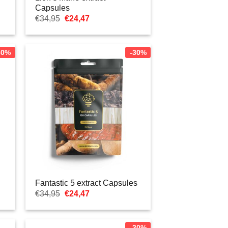
Capsules
Pierwotna
Aktualna
€
34,95
€
24,47
cena
cena:
wynosiła:
€24,47.
€34,95.
30%
-30%
Fantastic 5 extract Capsules
Pierwotna
Aktualna
€
34,95
€
24,47
cena
cena:
wynosiła:
€24,47.
€34,95.
-30%