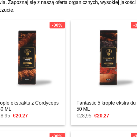
wia. Zapoznaj się z naszą ofertą organicznych, wysokiej jakośc
czucie.
-30%
-
ople ekstraktu z Cordyceps
Fantastic 5 krople ekstraktu 
50 ML
50 ML
Pierwotna
Aktualna
Pierwotna
Aktualna
28,95
€
20,27
€
28,95
€
20,27
cena
cena:
cena
cena:
wynosiła:
€20,27.
wynosiła:
€20,27.
€28,95.
€28,95.
-30%
-