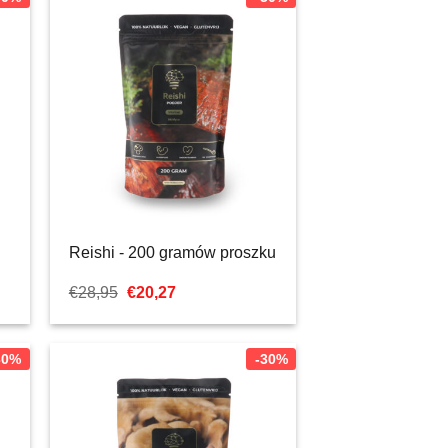
Reishi - 200 gramów proszku
Pierwotna
Aktualna
€
28,95
€
20,27
cena
cena:
wynosiła:
€20,27.
€28,95.
30%
-30%