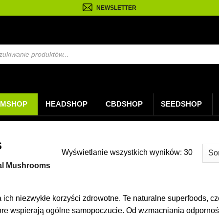
NEWSLETTER
arka
w
MSHOP
HEADSHOP
CBDSHOP
SEEDSHOP
s
Posort
Wyświetlanie wszystkich wyników: 30
według
al Mushrooms
najnow
ich niezwykłe korzyści zdrowotne. Te naturalne superfoods, czc
które wspierają ogólne samopoczucie. Od wzmacniania odporno