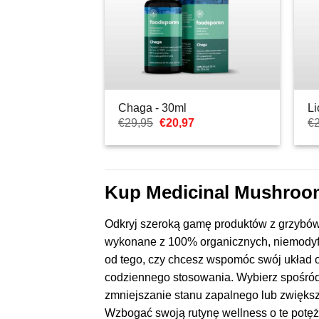
Chaga - 30ml
Li
Pierwotna
Aktualna
€
29,95
€
20,97
€
cena
cena:
wynosiła:
€20,97.
€29,95.
Kup Medicinal Mushroo
Odkryj szeroką gamę produktów z grzybów 
wykonane z 100% organicznych, niemodyf
od tego, czy chcesz wspomóc swój układ o
codziennego stosowania. Wybierz spośród R
zmniejszanie stanu zapalnego lub zwiększ
Wzbogać swoją rutynę wellness o te potęż