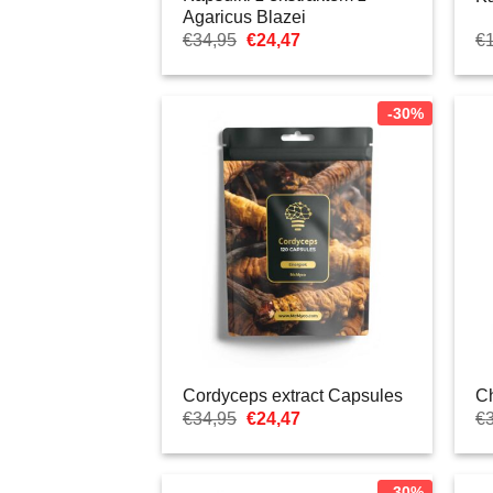
Agaricus Blazei
Pierwotna
Aktualna
€
34,95
€
24,47
€
cena
cena:
wynosiła:
€24,47.
€34,95.
-30%
Cordyceps extract Capsules
Ch
Pierwotna
Aktualna
€
34,95
€
24,47
€
cena
cena:
wynosiła:
€24,47.
€34,95.
-30%