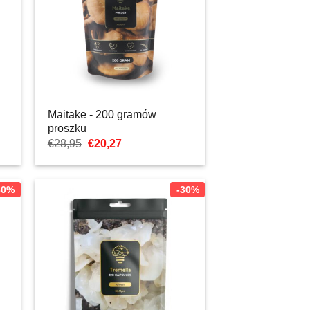
Maitake - 200 gramów
proszku
Pierwotna
Aktualna
€
28,95
€
20,27
cena
cena:
wynosiła:
€20,27.
€28,95.
30%
-30%