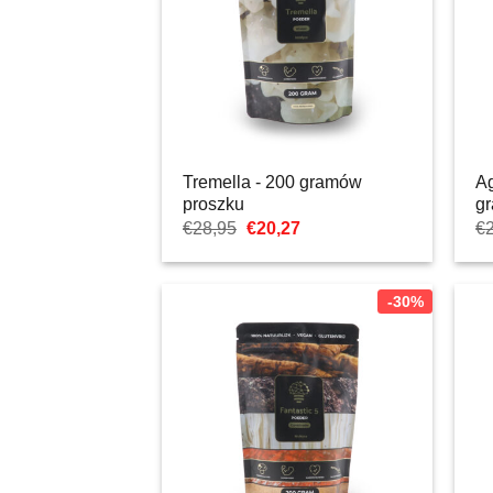
Tremella - 200 gramów
Ag
proszku
g
Pierwotna
Aktualna
€
28,95
€
20,27
€
cena
cena:
wynosiła:
€20,27.
€28,95.
-30%