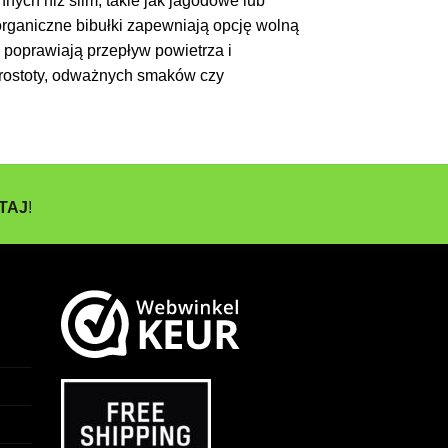
nych niż slim, takie jak jagodowe lub
rganiczne bibułki zapewniają opcję wolną
, poprawiają przepływ powietrza i
 prostoty, odważnych smaków czy
TAJ
!