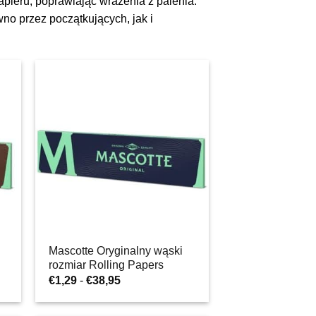
papieru, poprawiając wrażenia z palenia.
no przez początkujących, jak i
Mascotte Oryginalny wąski
rozmiar Rolling Papers
Zakres
€
1,29
-
€
38,95
cen:
od
€1,29