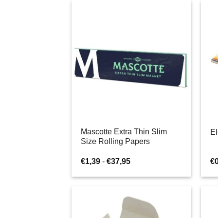
do
€44,95
Mascotte Extra Thin Slim
El
Size Rolling Papers
Zakres
€
1,39
-
€
37,95
€
cen:
od
€1,39
do
€37,95