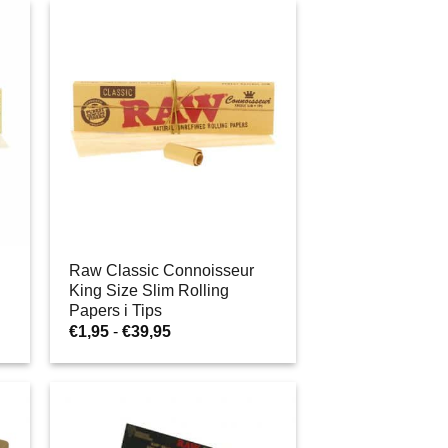
do
€38,95
Raw Classic Connoisseur
King Size Slim Rolling
Papers i Tips
Zakres
€
1,95
-
€
39,95
cen:
od
€1,95
do
€39,95