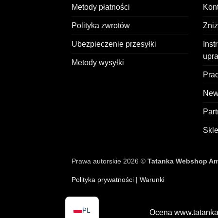
Metody płatności
Kont
Polityka zwrotów
Zni
Ubezpieczenie przesyłki
Inst
upr
Metody wysyłki
Prac
News
Part
Skl
Prawa autorskie 2026 ©
Tatanka Webshop Ams
Polityka prywatności
| Warunki
PL
Ocena www.tatanka.