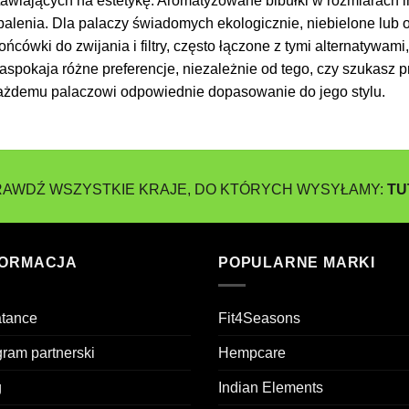
tawiających na estetykę. Aromatyzowane bibułki w rozmiarach in
lenia. Dla palaczy świadomych ekologicznie, niebielone lub o
cówki do zwijania i filtry, często łączone z tymi alternatywami
aspokaja różne preferencje, niezależnie od tego, czy szukasz
żdemu palaczowi odpowiednie dopasowanie do jego stylu.
AWDŹ WSZYSTKIE KRAJE, DO KTÓRYCH WYSYŁAMY:
TU
FORMACJA
POPULARNE MARKI
atance
Fit4Seasons
ram partnerski
Hempcare
g
Indian Elements