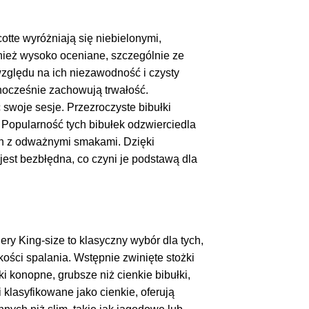
cotte wyróżniają się niebielonymi,
wnież wysoko oceniane, szczególnie ze
względu na ich niezawodność i czysty
dnocześnie zachowują trwałość.
 swoje sesje. Przezroczyste bibułki
 Popularność tych bibułek odzwierciedla
ch z odważnymi smakami. Dzięki
est bezbłędna, co czyni je podstawą dla
ry King-size to klasyczny wybór dla tych,
kości spalania. Wstępnie zwinięte stożki
 konopne, grubsze niż cienkie bibułki,
 klasyfikowane jako cienkie, oferują