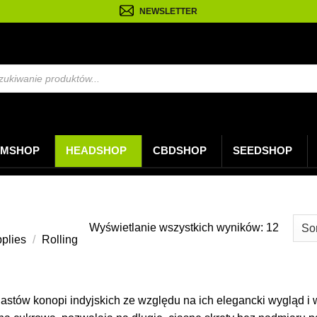
NEWSLETTER
arka
w
MSHOP
HEADSHOP
CBDSHOP
SEEDSHOP
Posort
Wyświetlanie wszystkich wyników: 12
pplies
/
Rolling
według
najnow
jastów konopi indyjskich ze względu na ich elegancki wygląd 