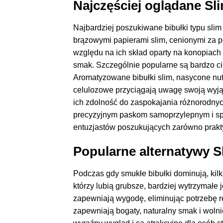
Najczęściej oglądane Sl
Najbardziej poszukiwane bibułki typu slim 
brązowymi papierami slim, cenionymi za p
względu na ich skład oparty na konopiach 
smak. Szczególnie popularne są bardzo cie
Aromatyzowane bibułki slim, nasycone nuta
celulozowe przyciągają uwagę swoją wyjąt
ich zdolność do zaspokajania różnorodny
precyzyjnym paskom samoprzylepnym i spójn
entuzjastów poszukujących zarówno praktyc
Popularne alternatywy S
Podczas gdy smukłe bibułki dominują, kilk
którzy lubią grubsze, bardziej wytrzymałe 
zapewniają wygodę, eliminując potrzebę r
zapewniają bogaty, naturalny smak i wolni