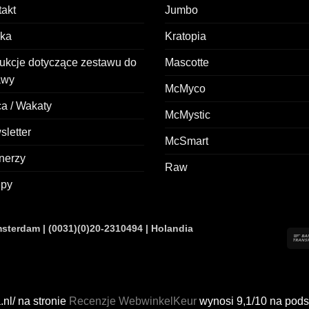
akt
Jumbo
żka
Kratopia
rukcje dotyczące zestawu do
Mascotte
awy
McMyco
a / Wakaty
McMystic
letter
McSmart
nerzy
Raw
epy
terdam | (0031)(0)20-2310494 | Holandia
nl/ na stronie
Recenzje WebwinkelKeur
wynosi 9,1/10 na pods