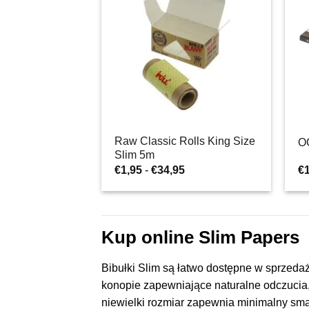
Raw Classic Rolls King Size
O
Slim 5m
Zakres
€
1,95
-
€
34,95
€
cen:
od
€1,95
do
€34,95
Kup online Slim Papers
Bibułki Slim są łatwo dostępne w sprzedaż
konopie zapewniające naturalne odczucia, 
niewielki rozmiar zapewnia minimalny sma