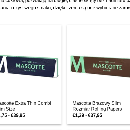
cina cukrowa, pozwalają na długie, ciasne skręty bez nadmiaru 
wania i czystszego smaku, dzięki czemu są one wybierane zarów
scotte Extra Thin Combi
Mascotte Brązowy Slim
im Size
Rozmiar Rolling Papers
Zakres
Zakres
1,75
-
€
39,95
€
1,29
-
€
37,95
cen:
cen:
od
od
€1,75
€1,29