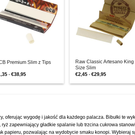
Raw Classic Artesano King
CB Premium Slim z Tips
Size Slim
Zakres
Zakres
1,35
-
€
38,95
€
2,45
-
€
29,95
cen:
cen:
od
od
€1,35
€2,45
do
do
€38,95
€29,95
y, oferując wygodę i jakość dla każdego palacza. Bibułki te wyk
ryż zapewniający gładkie spalanie lub trzcina cukrowa stanowi
k papieru, pozwalając na wydobycie smaku konopi. Wybieraj sp