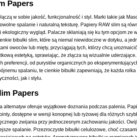
im Papers
łączą w sobie jakość, funkcjonalność i styl. Marki takie jak Mas
owolne spalanie i naturalną teksturę. Papiery RAW slim są ró
i ekologiczny wygląd. Palacze skłaniają się ku tym opcjom ze 
nkie bibułki slim, które są niemal niewidoczne w dotyku, a je
mi owoców lub mięty, przyciągają tych, którzy chcą urozmaicić
kową estetyką, sprawiając, że złącza są wizualnie uderzające.
ch preferencji, od purystów organicznych po eksperymentujący
emu spalaniu, te cienkie bibułki zapewniają, że każda rolka j
zności, jak i stylu.
lim Papers
a alternatyw oferuje wyjątkowe doznania podczas palenia. Papie
jointy, dostępne w wersji konopnej lub ryżowej dla różnych szyb
ęcznego zwijania przy jednoczesnym zachowaniu jakości. Owijki
ejsze spalanie. Przezroczyste bibułki celulozowe, choć czasami