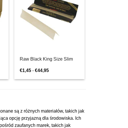
Raw Black King Size Slim
Zakres
€
1,45
-
€
44,95
cen:
od
€1,45
do
€44,95
onane są z różnych materiałów, takich jak
ąca opcję przyjazną dla środowiska. Ich
ośród zaufanych marek, takich jak