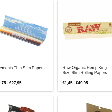
do
do
€39,95
€37,95
Raw Organic Hemp King
ements Thin Slim Papers
Size Slim Rolling Papers
Zakres
Zakres
0,75
-
€
27,95
€
1,45
-
€
49,95
cen:
cen:
od
od
€0,75
€1,45
do
do
€27,95
€49,95