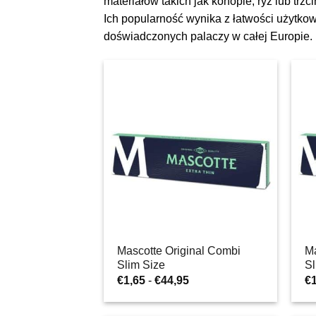
materiałów takich jak konopie, ryż lub trz
Ich popularność wynika z łatwości użytko
doświadczonych palaczy w całej Europie.
Mascotte Original Combi
Ma
Slim Size
Sl
Zakres
€
1,65
-
€
44,95
€
cen:
od
€1,65