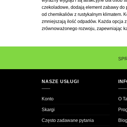
wyraźny wygląd i są atrakcyjne dla osób s
czekoladowe, dodają element zabawy do pa
od chemikaliów z rustykalnym klimatem. Koń
zmniejszają ilość odpadów. Każda opcja z
zrównoważonego rozwoju, zapewniając ka
SPR
NASZE USŁUGI
IN
Konto
O T
Skargi
Prog
Często zadawane pytania
Blo