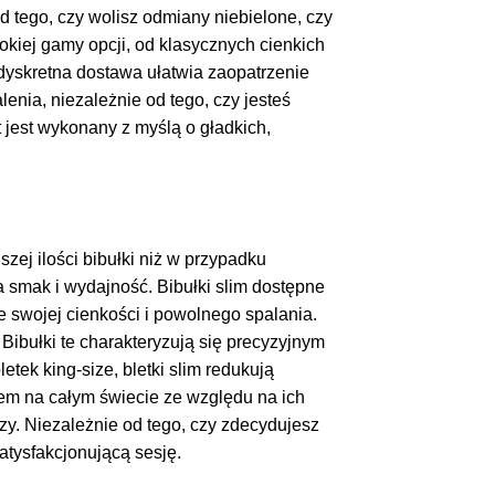
 tego, czy wolisz odmiany niebielone, czy
kiej gamy opcji, od klasycznych cienkich
dyskretna dostawa ułatwia zaopatrzenie
nia, niezależnie od tego, czy jesteś
 jest wykonany z myślą o gładkich,
szej ilości bibułki niż w przypadku
a smak i wydajność. Bibułki slim dostępne
e swojej cienkości i powolnego spalania.
ibułki te charakteryzują się precyzyjnym
tek king-size, bletki slim redukują
em na całym świecie ze względu na ich
zy. Niezależnie od tego, czy zdecydujesz
atysfakcjonującą sesję.