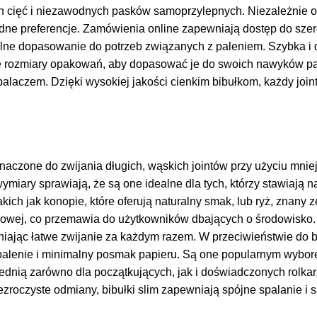
 cięć i niezawodnych pasków samoprzylepnych. Niezależnie od
e preferencje. Zamówienia online zapewniają dostęp do szero
ealne dopasowanie do potrzeb związanych z paleniem. Szybka i 
 rozmiary opakowań, aby dopasować je do swoich nawyków pale
laczem. Dzięki wysokiej jakości cienkim bibułkom, każdy joint
eznaczone do zwijania długich, wąskich jointów przy użyciu mniej
miary sprawiają, że są one idealne dla tych, którzy stawiają n
ich jak konopie, które oferują naturalny smak, lub ryż, znany z
rowej, co przemawia do użytkowników dbających o środowisko. B
niając łatwe zwijanie za każdym razem. W przeciwieństwie do ble
 palenie i minimalny posmak papieru. Są one popularnym wybor
ednią zarówno dla początkujących, jak i doświadczonych rolkar
zroczyste odmiany, bibułki slim zapewniają spójne spalanie i s