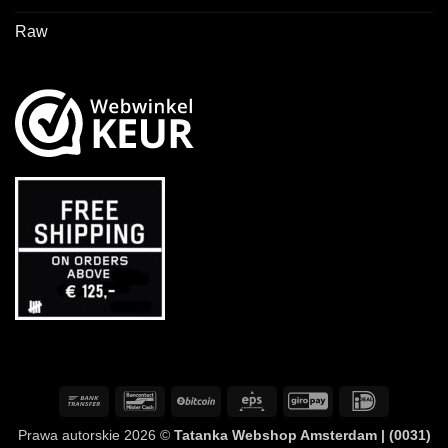
Raw
Przelew
Bancontact
BitCoin
Eps
GiroPay
IDeal
bankowy
Prawa autorskie 2026 ©
Tatanka Webshop Amsterdam | (0031)