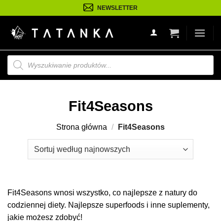
Przejdź
NEWSLETTER
do
treści
Wyszukiwarka
produktów
Fit4Seasons
Strona główna
/
Fit4Seasons
Fit4Seasons wnosi wszystko, co najlepsze z natury do
codziennej diety. Najlepsze superfoods i inne suplementy,
jakie możesz zdobyć!