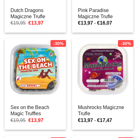
Dutch Dragons
Pink Paradise
Magiczne Trufle
Magiczne Trufle
Pierwotna
Aktualna
Zakres
€
19,95
€
13,97
€
13,97
-
€
16,07
cena
cena:
cen:
wynosiła:
€13,97.
od
€19,95.
€13,97
do
-30%
-30%
€16,07
Sex on the Beach
Mushrocks Magiczne
Magic Truffles
Trufle
Pierwotna
Aktualna
Zakres
€
19,95
€
13,97
€
13,97
-
€
17,47
cena
cena:
cen:
wynosiła:
€13,97.
od
€19,95.
€13,97