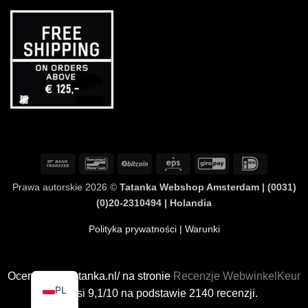
Przelew
Bancontact
BitCoin
Eps
GiroPay
IDeal
bankowy
Prawa autorskie 2026 ©
Tatanka Webshop Amsterdam | (0031)
(0)20-2310494 | Holandia
Polityka prywatności
| Warunki
Ocena www.tatanka.nl/ na stronie
Recenzje WebwinkelKeur
PL
wynosi 9,1/10 na podstawie 2140 recenzji.