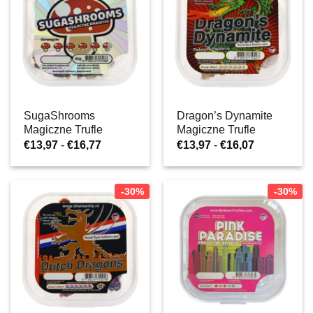
SugaShrooms
Dragon’s Dynamite
Magiczne Trufle
Magiczne Trufle
Zakres
Zakres
€
13,97
-
€
16,77
€
13,97
-
€
16,07
cen:
cen:
od
od
€13,97
€13,97
do
do
-30%
-30%
€16,77
€16,07