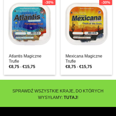
do
-30%
-30%
€17,47
Atlantis Magiczne
Mexicana Magiczne
Trufle
Trufle
Zakres
Zakres
€
8,75
-
€
15,75
€
8,75
-
€
15,75
cen:
cen:
od
od
€8,75
€8,75
do
do
€15,75
€15,75
SPRAWDŹ WSZYSTKIE KRAJE, DO KTÓRYCH
WYSYŁAMY:
TUTAJ
!