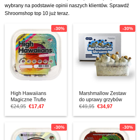
wybrany na podstawie opinii naszych klientów. Sprawdź
Shroomshop top 10 już teraz.
-30%
-30%
High Hawaiians
Marshmallow Zestaw
Magiczne Trufle
do uprawy grzybów
Pierwotna
Aktualna
Pierwotna
Aktualna
€
24,95
€
17,47
€
49,95
€
34,97
cena
cena:
cena
cena:
wynosiła:
€17,47.
wynosiła:
€34,97.
€24,95.
€49,95.
-30%
-30%