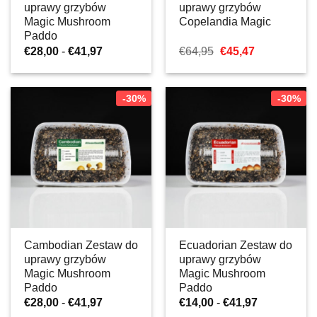
uprawy grzybów
uprawy grzybów
Magic Mushroom
Copelandia Magic
Paddo
Zakres
Pierwotna
Aktualna
€
28,00
-
€
41,97
€
64,95
€
45,47
cen:
cena
cena:
od
wynosiła:
€45,47.
€28,00
€64,95.
do
-30%
-30%
€41,97
Cambodian Zestaw do
Ecuadorian Zestaw do
uprawy grzybów
uprawy grzybów
Magic Mushroom
Magic Mushroom
Paddo
Paddo
Zakres
Zakres
€
28,00
-
€
41,97
€
14,00
-
€
41,97
cen:
cen: