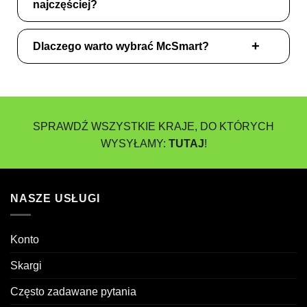
najczęściej?
Dlaczego warto wybrać McSmart?
SPRAWDŹ WSZYSTKIE KRAJE, DO KTÓRYCH
WYSYŁAMY:
TUTAJ
!
NASZE USŁUGI
Konto
Skargi
Często zadawane pytania