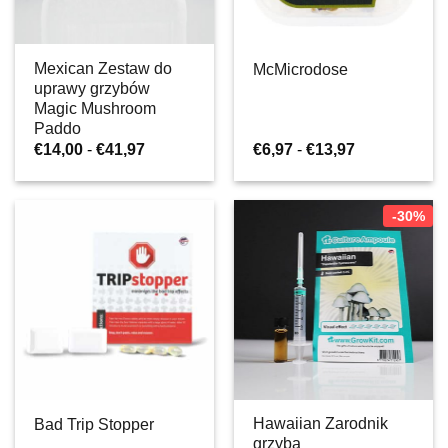
Mexican Zestaw do
McMicrodose
uprawy grzybów
Magic Mushroom
Paddo
Zakres
Zakres
€
14,00
-
€
41,97
€
6,97
-
€
13,97
cen:
cen:
od
od
€14,00
€6,97
do
do
-30%
€41,97
€13,97
Hawaiian Zarodnik
Bad Trip Stopper
grzyba