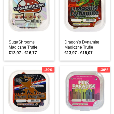
SugaShrooms
Dragon’s Dynamite
Magiczne Trufle
Magiczne Trufle
Zakres
Zakres
€
13,97
-
€
16,77
€
13,97
-
€
16,07
cen:
cen:
od
od
€13,97
€13,97
do
do
-30%
-30%
€16,77
€16,07