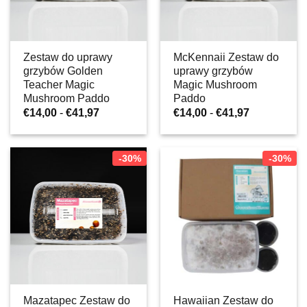
Zestaw do uprawy
McKennaii Zestaw do
grzybów Golden
uprawy grzybów
Teacher Magic
Magic Mushroom
Mushroom Paddo
Paddo
Zakres
Zakres
€
14,00
-
€
41,97
€
14,00
-
€
41,97
cen:
cen:
od
od
€14,00
€14,00
do
do
-30%
-30%
€41,97
€41,97
Mazatapec Zestaw do
Hawaiian Zestaw do