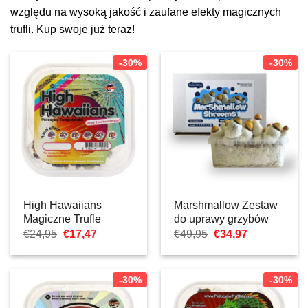
względu na wysoką jakość i zaufane efekty magicznych
trufli. Kup swoje już teraz!
-30%
-30%
High Hawaiians
Marshmallow Zestaw
Magiczne Trufle
do uprawy grzybów
Pierwotna
Aktualna
Pierwotna
Aktualna
€
24,95
€
17,47
€
49,95
€
34,97
cena
cena:
cena
cena:
wynosiła:
€17,47.
wynosiła:
€34,97.
€24,95.
€49,95.
-30%
-30%