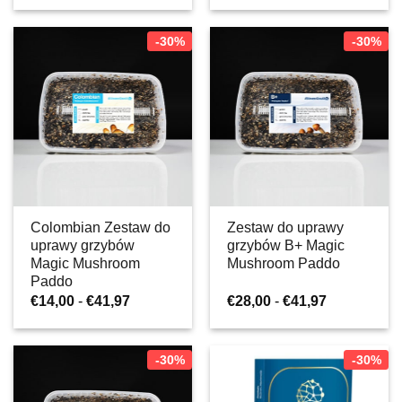
od
od
€28,00
€14,00
do
do
-30%
-30%
€41,97
€41,97
Colombian Zestaw do
Zestaw do uprawy
uprawy grzybów
grzybów B+ Magic
Magic Mushroom
Mushroom Paddo
Paddo
Zakres
Zakres
€
14,00
-
€
41,97
€
28,00
-
€
41,97
cen:
cen:
od
od
€14,00
€28,00
do
do
-30%
-30%
€41,97
€41,97