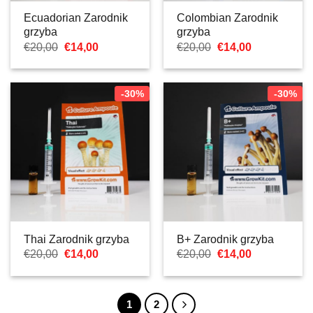
Ecuadorian Zarodnik
Colombian Zarodnik
grzyba
grzyba
Pierwotna
Aktualna
Pierwotna
Aktualna
€
20,00
€
14,00
€
20,00
€
14,00
cena
cena:
cena
cena:
wynosiła:
€14,00.
wynosiła:
€14,00.
€20,00.
€20,00.
-30%
-30%
Thai Zarodnik grzyba
B+ Zarodnik grzyba
Pierwotna
Aktualna
Pierwotna
Aktualna
€
20,00
€
14,00
€
20,00
€
14,00
cena
cena:
cena
cena:
wynosiła:
€14,00.
wynosiła:
€14,00.
€20,00.
€20,00.
1
2