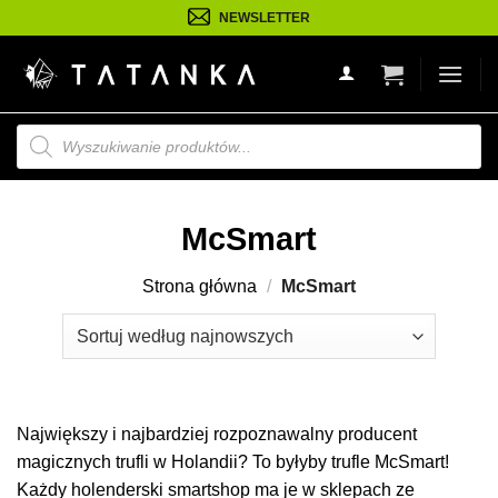
Przejdź
NEWSLETTER
do
treści
Wyszukiwarka
produktów
McSmart
Strona główna
/
McSmart
Największy i najbardziej rozpoznawalny producent
magicznych trufli w Holandii? To byłyby trufle McSmart!
Każdy holenderski smartshop ma je w sklepach ze