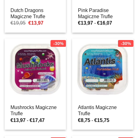
Dutch Dragons
Pink Paradise
Magiczne Trufle
Magiczne Trufle
Pierwotna
Aktualna
Zakres
€
19,95
€
13,97
€
13,97
-
€
16,07
cena
cena:
cen:
wynosiła:
€13,97.
od
€19,95.
€13,97
do
-30%
-30%
€16,07
Mushrocks Magiczne
Atlantis Magiczne
Trufle
Trufle
Zakres
Zakres
€
13,97
-
€
17,47
€
8,75
-
€
15,75
cen:
cen:
od
od
€13,97
€8,75