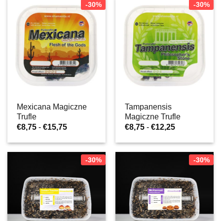
do
do
-30%
-30%
€17,47
€15,75
Mexicana Magiczne
Tampanensis
Trufle
Magiczne Trufle
Zakres
Zakres
€
8,75
-
€
15,75
€
8,75
-
€
12,25
cen:
cen:
od
od
€8,75
€8,75
do
do
-30%
-30%
€15,75
€12,25