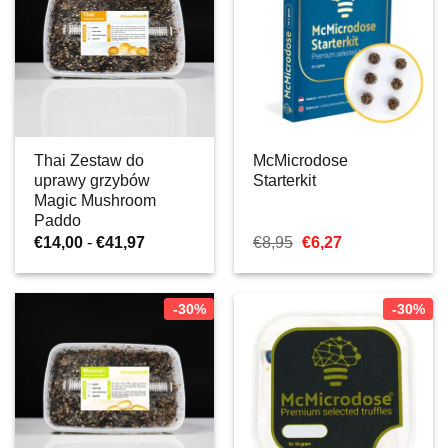
Thai Zestaw do
McMicrodose
uprawy grzybów
Starterkit
Magic Mushroom
Paddo
Zakres
Pierwotna
Aktualna
€
14,00
-
€
41,97
€
8,95
€
6,27
cen:
cena
cena:
od
wynosiła:
€6,27.
€14,00
€8,95.
do
-30%
-30%
€41,97