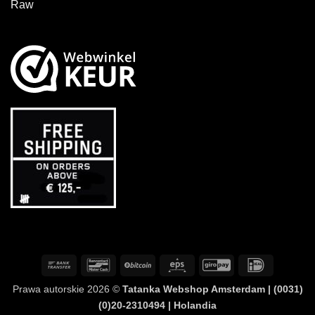
Raw
Przelew
Bancontact
BitCoin
Eps
GiroPay
IDeal
bankowy
Prawa autorskie 2026 ©
Tatanka Webshop Amsterdam | (0031)
(0)20-2310494 | Holandia