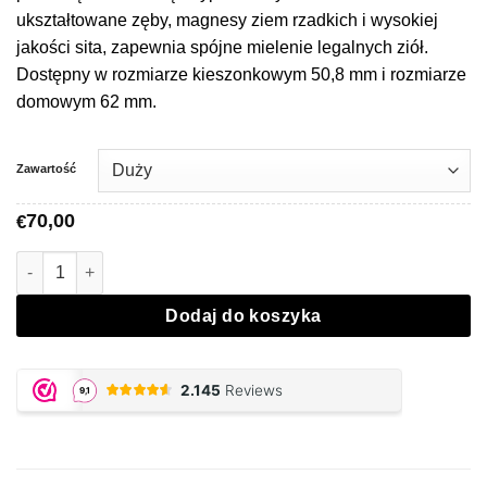
€70,00
ukształtowane zęby, magnesy ziem rzadkich i wysokiej
jakości sita, zapewnia spójne mielenie legalnych ziół.
Dostępny w rozmiarze kieszonkowym 50,8 mm i rozmiarze
domowym 62 mm.
Zawartość
70,00
€
Ilość SLX Black Grinder Non-Stick
Dodaj do koszyka