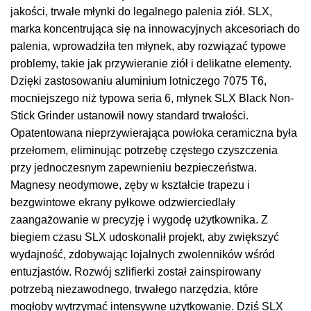
jakości, trwałe młynki do legalnego palenia ziół. SLX,
marka koncentrująca się na innowacyjnych akcesoriach do
palenia, wprowadziła ten młynek, aby rozwiązać typowe
problemy, takie jak przywieranie ziół i delikatne elementy.
Dzięki zastosowaniu aluminium lotniczego 7075 T6,
mocniejszego niż typowa seria 6, młynek SLX Black Non-
Stick Grinder ustanowił nowy standard trwałości.
Opatentowana nieprzywierająca powłoka ceramiczna była
przełomem, eliminując potrzebę częstego czyszczenia
przy jednoczesnym zapewnieniu bezpieczeństwa.
Magnesy neodymowe, zęby w kształcie trapezu i
bezgwintowe ekrany pyłkowe odzwierciedlały
zaangażowanie w precyzję i wygodę użytkownika. Z
biegiem czasu SLX udoskonalił projekt, aby zwiększyć
wydajność, zdobywając lojalnych zwolenników wśród
entuzjastów. Rozwój szlifierki został zainspirowany
potrzebą niezawodnego, trwałego narzędzia, które
mogłoby wytrzymać intensywne użytkowanie. Dziś SLX