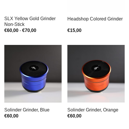
SLX Yellow Gold Grinder
Headshop Colored Grinder
Non-Stick
Zakres
€
60,00
-
€
70,00
€
15,00
cen:
od
€60,00
do
€70,00
Solinder Grinder, Blue
Solinder Grinder, Orange
€
60,00
€
60,00