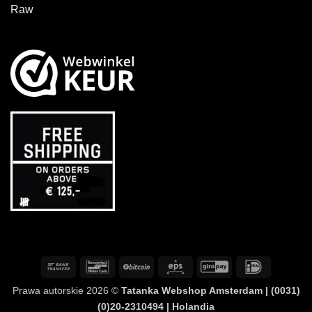
Raw
Przelew
Bancontact
BitCoin
Eps
GiroPay
IDeal
bankowy
Prawa autorskie 2026 ©
Tatanka Webshop Amsterdam | (0031)
(0)20-2310494 | Holandia