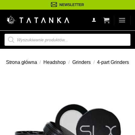
Przejdź
NEWSLETTER
do
treści
Wyszukiwarka
produktów
Strona główna
/
Headshop
/
Grinders
/
4-part Grinders