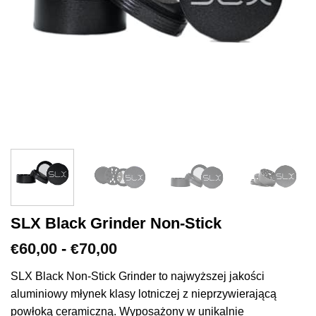
SLX Black Grinder Non-Stick
Zakres
60,00
-
70,00
€
€
cen:
od
SLX Black Non-Stick Grinder to najwyższej jakości
€60,00
aluminiowy młynek klasy lotniczej z nieprzywierającą
do
powłoką ceramiczną. Wyposażony w unikalnie