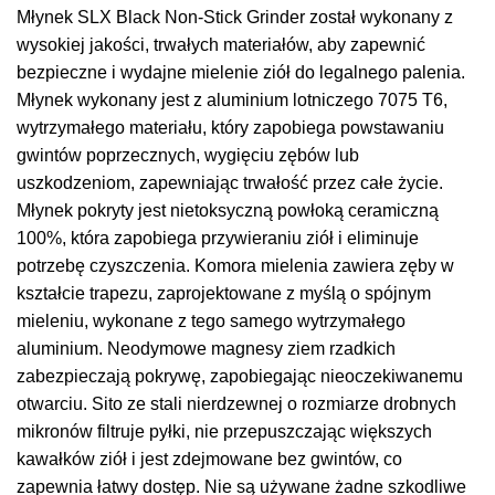
Młynek SLX Black Non-Stick Grinder został wykonany z
wysokiej jakości, trwałych materiałów, aby zapewnić
bezpieczne i wydajne mielenie ziół do legalnego palenia.
Młynek wykonany jest z aluminium lotniczego 7075 T6,
wytrzymałego materiału, który zapobiega powstawaniu
gwintów poprzecznych, wygięciu zębów lub
uszkodzeniom, zapewniając trwałość przez całe życie.
Młynek pokryty jest nietoksyczną powłoką ceramiczną
100%, która zapobiega przywieraniu ziół i eliminuje
potrzebę czyszczenia. Komora mielenia zawiera zęby w
kształcie trapezu, zaprojektowane z myślą o spójnym
mieleniu, wykonane z tego samego wytrzymałego
aluminium. Neodymowe magnesy ziem rzadkich
zabezpieczają pokrywę, zapobiegając nieoczekiwanemu
otwarciu. Sito ze stali nierdzewnej o rozmiarze drobnych
mikronów filtruje pyłki, nie przepuszczając większych
kawałków ziół i jest zdejmowane bez gwintów, co
zapewnia łatwy dostęp. Nie są używane żadne szkodliwe