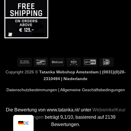
Banküberweisung
Bancontact
BitCoin
Eps
GiroPay
IDeal
Copyright 2026 ©
Tatanka Webshop Amsterdam | (0031)(0)20-
2310494 | Niederlande
Datenschutzbestimmungen
| Allgemeine Geschäftsbedingungen
Die Bewertung von www.tatanka.nl/ unter
WebwinkelKeur
Bewertungen
beträgt 9,1/10, basierend auf 2139
DE
Bewertungen.