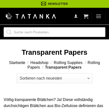
Zum
NEWSLETTER
Inhalt
springen
Suche
nach
Produkten
Transparent Papers
Startseite
/
Headshop
/
Rolling Supplies
/
Rolling
Papers
/
Transparent Papers
Völlig transparente Blättchen? Ja! Diese vollständig
durchsichtigen Blättchen aus Bio-Zellulose definieren das