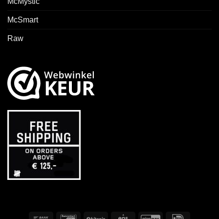
McMystic
McSmart
Raw
Banküberweisung
Bancontact
BitCoin
Eps
GiroPay
IDeal