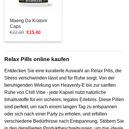
Maeng Da Kratom
Caps
Ursprünglicher
Aktueller
€
22,00
€
15,40
Preis
Preis
war:
ist:
€22,00
€15,40.
Relax Pills online kaufen
Entdecken Sie eine kuratierte Auswahl an Relax Pills, die
Stress verschwinden lässt und für Ruhe sorgt. Von der
beruhigenden Wirkung von Heavenly-E bis zur sanften
Ruhe von Chill Vibe - jede Kapsel nutzt natürliche
Inhaltsstoffe für ein sicheres, legales Erlebnis. Diese Pillen
sind perfekt, um nach einem langen Tag zu entspannen
oder sich nach einer Party zu erholen, und erfüllen
verschiedene Bedürfnisse nach Entspannung. Stöbern Sie
in den detaillierten Produktbeschreibungen, um das ideale