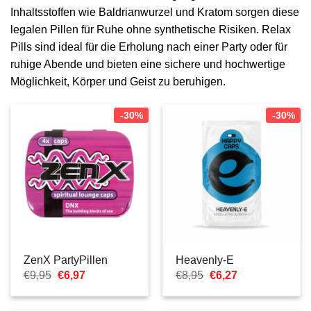
Inhaltsstoffen wie Baldrianwurzel und Kratom sorgen diese
legalen Pillen für Ruhe ohne synthetische Risiken. Relax
Pills sind ideal für die Erholung nach einer Party oder für
ruhige Abende und bieten eine sichere und hochwertige
Möglichkeit, Körper und Geist zu beruhigen.
-30%
-30%
ZenX PartyPillen
Heavenly-E
Ursprünglicher
Aktueller
Ursprünglicher
Aktueller
€
9,95
€
6,97
€
8,95
€
6,27
Preis
Preis
Preis
Preis
war:
ist:
war:
ist:
€9,95
€6,97.
€8,95
€6,27.