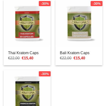
-30%
-30%
Thai Kratom Caps
Bali Kratom Caps
Ursprünglicher
Aktueller
Ursprünglicher
Aktueller
€
22,00
€
15,40
€
22,00
€
15,40
Preis
Preis
Preis
Preis
war:
ist:
war:
ist:
€22,00
€15,40.
€22,00
€15,40.
-30%