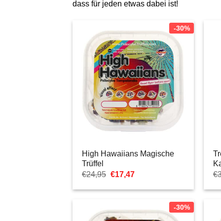
dass für jeden etwas dabei ist!
-30%
High Hawaiians Magische
Tr
Trüffel
K
Ursprünglicher
Aktueller
€
24,95
€
17,47
€
Preis
Preis
war:
ist:
€24,95
€17,47.
-30%