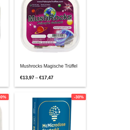
Mushrocks Magische Trüffel
e:
Preisspanne:
€
13,97
–
€
17,47
€13,97
bis
€17,47
30%
-30%