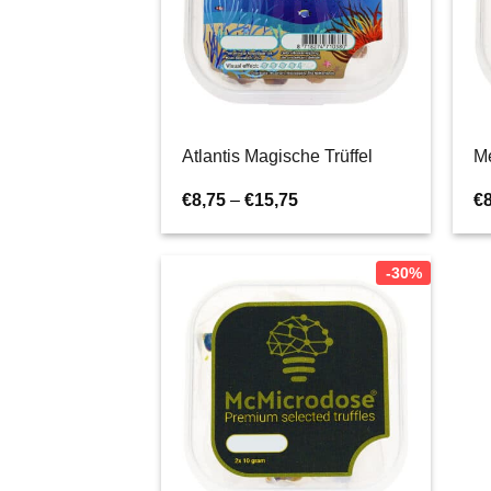
Atlantis Magische Trüffel
Me
Preisspanne:
€
8,75
–
€
15,75
€
€8,75
bis
€15,75
-30%