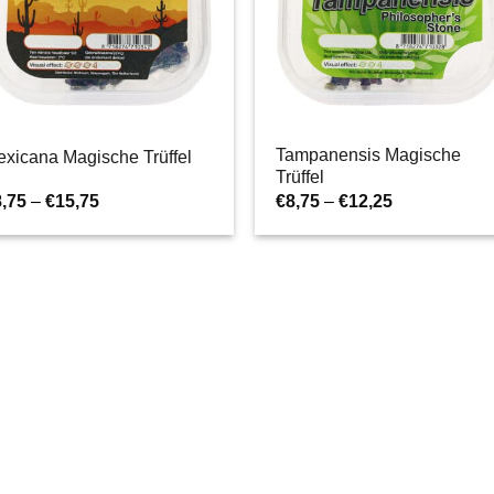
Tampanensis Magische
xicana Magische Trüffel
Trüffel
Preisspanne:
Preisspanne
8,75
–
€
15,75
€
8,75
–
€
12,25
€8,75
€8,75
bis
bis
€15,75
€12,25