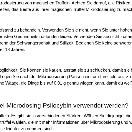
ikrodosierung von magischen Trüffeln. Achten Sie darauf, alle Risiken 
helfen, das Beste aus Ihrer magischen Trüffel Mikrodosierung zu mac
efstand zu behandeln. Verwenden Sie sie nicht, wenn Sie unter hohem
rnsten Gesundheitszuständen leiden. Verwenden Sie sie nicht zusa
end der Schwangerschaft und Stillzeit. Bedienen Sie keine schweren
er 18 Jahren.
lichkeit. Sie können sie kauen, anstatt sie zu schlucken, damit sie be
Legen Sie nach der Mikrodosierung Pausen ein, um Ihre Toleranz zu 
ne Waage, die Dinge bis auf 0,01 g genau wiegen kann, damit du weiß
bei Microdosing Psilocybin verwendet werden?
eln. Es gibt sie in verschiedenen Stärken. Wählen Sie diejenige, die f
trüffel wählen, die mit mehr Informationen über Mikrodosierung und wi
sie leichter zu nehmen sind.