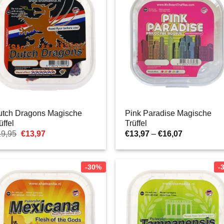
utch Dragons Magische
Pink Paradise Magische
üffel
Trüffel
Ursprünglicher
Aktueller
Preisspann
19,95
€
13,97
€
13,97
–
€
16,07
Preis
Preis
€13,97
war:
ist:
bis
€19,95
€13,97.
€16,07
-30%
-