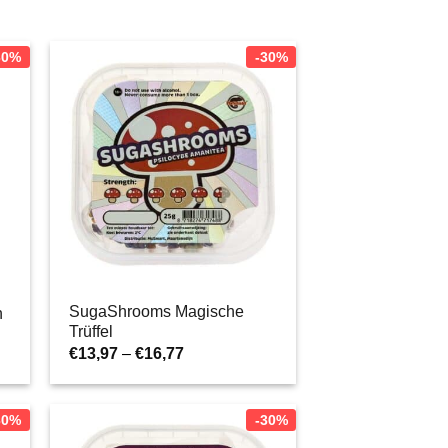
30%
-30%
SugaShrooms Magische
n
Trüffel
Preisspanne:
€
13,97
–
€
16,77
€13,97
bis
€16,77
30%
-30%