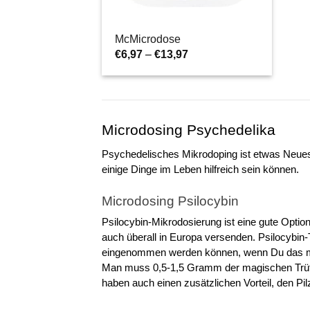
McMicrodose
Preisspanne:
€
6,97
–
€
13,97
€6,97
bis
€13,97
Microdosing Psychedelika
Psychedelisches Mikrodoping ist etwas Neues
einige Dinge im Leben hilfreich sein können.
Microdosing Psilocybin
Psilocybin-Mikrodosierung ist eine gute Opti
auch überall in Europa versenden. Psilocybin-
eingenommen werden können, wenn Du das m
Man muss 0,5-1,5 Gramm der magischen Trüffel
haben auch einen zusätzlichen Vorteil, den Pil