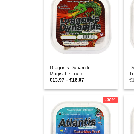
Dragon’s Dynamite
D
Magische Trüffel
Tr
Preisspanne:
€
13,97
–
€
16,07
€
€13,97
bis
€16,07
-30%