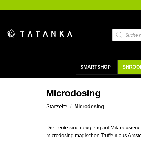
Zum
Inhalt
springen
Suche
nach
Produkten
SMARTSHOP
SHROO
Microdosing
Startseite
/
Microdosing
Die Leute sind neugierig auf Mikrodosierun
microdosing magischen Trüffeln aus Amster