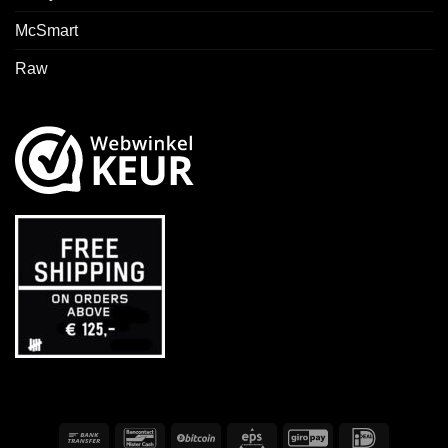
McSmart
Raw
Banküberweisung
Bancontact
BitCoin
Eps
GiroPay
IDeal