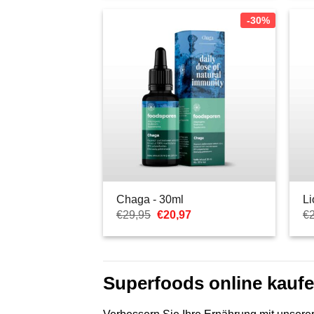
-30%
Chaga - 30ml
Li
Ursprünglicher
Aktueller
€
29,95
€
20,97
€
Preis
Preis
war:
ist:
€29,95
€20,97.
Superfoods online kauf