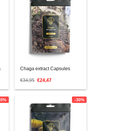
s
Chaga extract Capsules
Ursprünglicher
Aktueller
€
34,95
€
24,47
Preis
Preis
war:
ist:
€34,95
€24,47.
30%
-30%