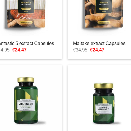
ntastic 5 extract Capsules
Maitake extract Capsules
Ursprünglicher
Aktueller
Ursprünglicher
Aktueller
34,95
€
24,47
€
34,95
€
24,47
Preis
Preis
Preis
Preis
war:
ist:
war:
ist:
€34,95
€24,47.
€34,95
€24,47.