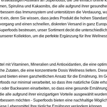
 erstklassigen Auswahl an Superfoods, die Sie einfach online 
en, Spirulina und Kakaonibs, die alle aufgrund ihrer gesundhe
verbessern das Immunsystem und unterstützen die Verdauung, wa
 ein, denn Sie wissen, dass jedes Produkt die hohen Standards 
vorgang und einen schnellen, diskreten Versand in ganz Europa
Superfoods bestreuen, unser Sortiment deckt die unterschiedl
unserer Kollektion, um die perfekte Ergänzung für Ihre Wellne
tel mit Vitaminen, Mineralien und Antioxidantien, die eine opt
he Zutaten, die eine konzentrierte Dosis Wellness liefern. Diese
 und bieten einen ganzheitlichen Ansatz für die Ernährung. Im 
ds nur minimal verarbeitet, so dass ihre natürliche Güte erhalt
ate oder Backwaren einarbeiten, so dass eine gesunde Ernährun
ie alle aufgrund ihrer einzigartigen Vorteile ausgewählt wurden
erbessern möchten - Superfoods bieten eine nachhaltige Möglich
iese Lebensmittel Ihre tägliche Ernährung verändern können.