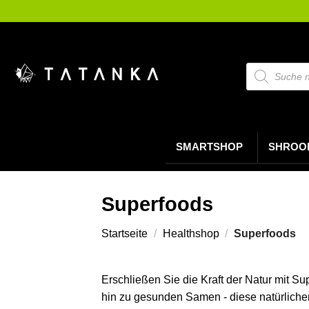
Zum
Inhalt
springen
Suche
nach
Produkten
SMARTSHOP
SHROO
Superfoods
Startseite
/
Healthshop
/
Superfoods
Erschließen Sie die Kraft der Natur mit Su
hin zu gesunden Samen - diese natürliche