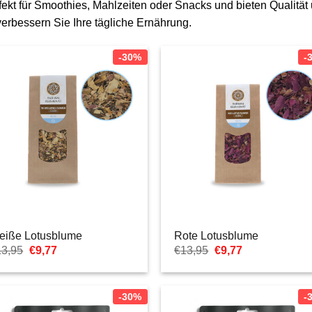
ekt für Smoothies, Mahlzeiten oder Snacks und bieten Qualität
verbessern Sie Ihre tägliche Ernährung.
-30%
-
eiße Lotusblume
Rote Lotusblume
Ursprünglicher
Aktueller
Ursprünglicher
Aktueller
13,95
€
9,77
€
13,95
€
9,77
Preis
Preis
Preis
Preis
war:
ist:
war:
ist:
€13,95
€9,77.
€13,95
€9,77.
-30%
-