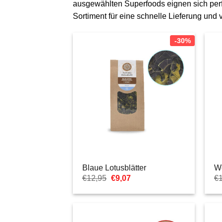
ausgewählten Superfoods eignen sich perf
Sortiment für eine schnelle Lieferung und 
-30%
Blaue Lotusblätter
W
Ursprünglicher
Aktueller
€
12,95
€
9,07
€
Preis
Preis
war:
ist:
€12,95
€9,07.