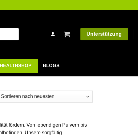
Unterstützung
HEALTHSHOP
BLOGS
h
esten
ert
lität fördern. Von lebendigen Pulvern bis
lbefinden. Unsere sorgfältig