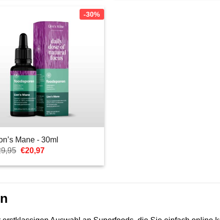
-30%
on’s Mane - 30ml
Ursprünglicher
Aktueller
29,95
€
20,97
Preis
Preis
war:
ist:
€29,95
€20,97.
en