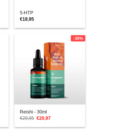
5-HTP
€
18,95
-30%
Reishi - 30ml
Ursprünglicher
Aktueller
€
29,95
€
20,97
Preis
Preis
war:
ist: