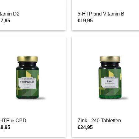
itamin D2
5-HTP und Vitamin B
17,95
€
19,95
-HTP & CBD
Zink - 240 Tabletten
18,95
€
24,95