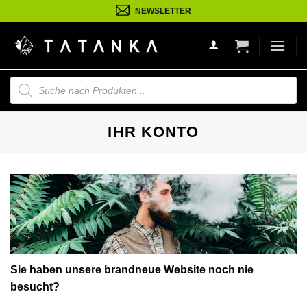
Zum
NEWSLETTER
Inhalt
springen
Suche
nach
Produkten
IHR KONTO
Sie haben unsere brandneue Website noch nie
besucht?