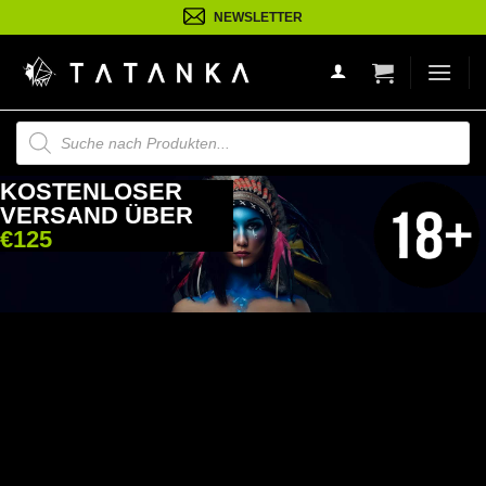
Zum
NEWSLETTER
Inhalt
springen
Suche
nach
Produkten
KOSTENLOSER
VERSAND ÜBER
€125