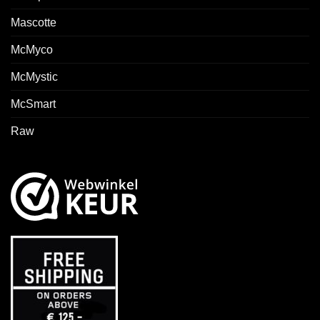
Mascotte
McMyco
McMystic
McSmart
Raw