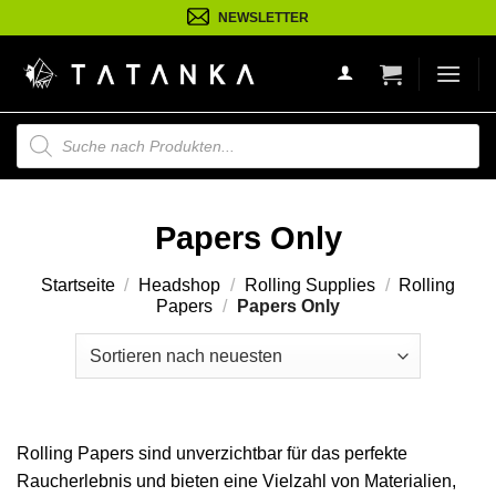
Zum
NEWSLETTER
Inhalt
springen
Suche
nach
Produkten
Papers Only
Startseite
/
Headshop
/
Rolling Supplies
/
Rolling
Papers
/
Papers Only
Rolling Papers sind unverzichtbar für das perfekte
Raucherlebnis und bieten eine Vielzahl von Materialien,