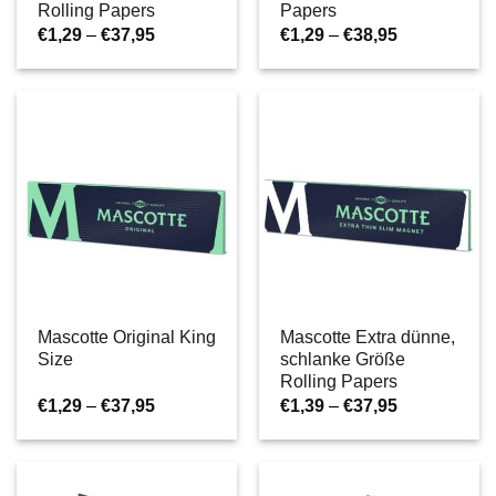
Rolling Papers
Papers
Preisspanne:
Preisspanne
€
1,29
–
€
37,95
€
1,29
–
€
38,95
€1,29
€1,29
bis
bis
€37,95
€38,95
Mascotte Original King
Mascotte Extra dünne,
Size
schlanke Größe
Rolling Papers
Preisspanne:
Preisspanne
€
1,29
–
€
37,95
€
1,39
–
€
37,95
€1,29
€1,39
bis
bis
€37,95
€37,95