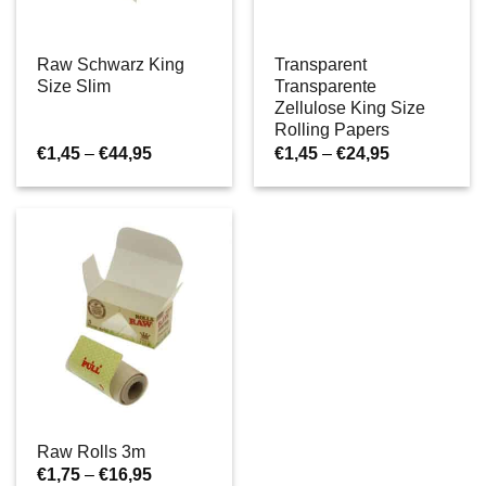
Raw Schwarz King
Transparent
Size Slim
Transparente
Zellulose King Size
Rolling Papers
Preisspanne:
Preisspanne
€
1,45
–
€
44,95
€
1,45
–
€
24,95
€1,45
€1,45
bis
bis
€44,95
€24,95
Raw Rolls 3m
Preisspanne:
€
1,75
–
€
16,95