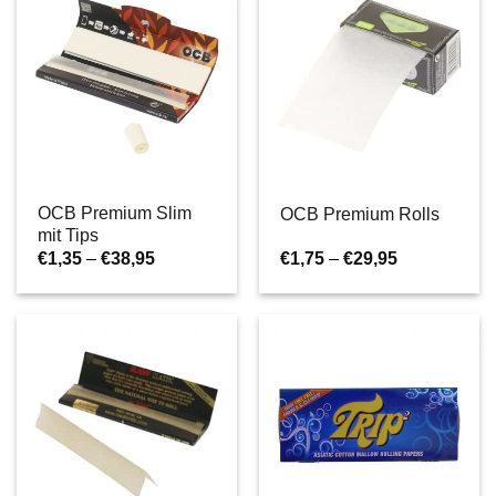
OCB Premium Slim
OCB Premium Rolls
mit Tips
Preisspanne:
Preisspanne
€
1,35
–
€
38,95
€
1,75
–
€
29,95
€1,35
€1,75
bis
bis
€38,95
€29,95