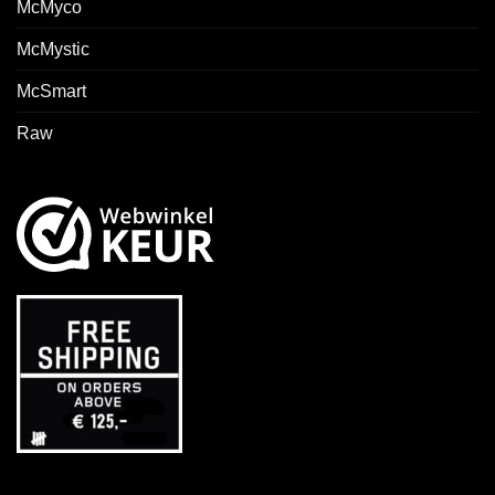
McMyco
McMystic
McSmart
Raw