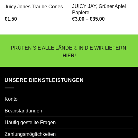
JUICY JAY, Grüner Apfel
Juicy Jones Traube Cones
Papiere
Preisspanne:
€
1,50
€
3,00
–
€
35,00
€3,00
bis
€35,00
PRÜFEN SIE ALLE LÄNDER, IN DIE WIR LIEFERN:
HIER
!
UNSERE DIENSTLEISTUNGEN
Konto
Beanstandungen
Häufig gestellte Fragen
Zahlungsmöglichkeiten