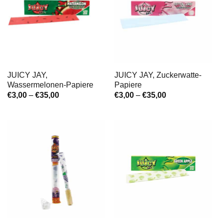
JUICY JAY,
JUICY JAY, Zuckerwatte-
Wassermelonen-Papiere
Papiere
Preisspanne:
Preisspanne:
€
3,00
–
€
35,00
€
3,00
–
€
35,00
€3,00
€3,00
bis
bis
€35,00
€35,00