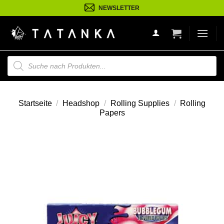
Zum
NEWSLETTER
Inhalt
springen
Suche
nach
Produkten
Startseite
/
Headshop
/
Rolling Supplies
/
Rolling
Papers