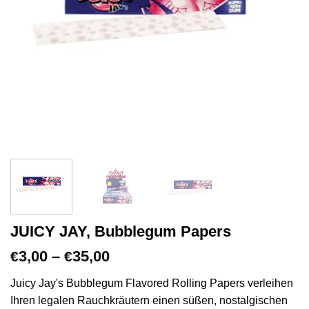
JUICY JAY, Bubblegum Papers
Preisspanne:
3,00
–
35,00
€
€
€3,00
bis
Juicy Jay's Bubblegum Flavored Rolling Papers verleihen
€35,00
Ihren legalen Rauchkräutern einen süßen, nostalgischen