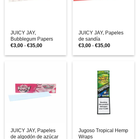
JUICY JAY,
JUICY JAY, Papeles
Bubblegum Papers
de sandía
Rango
Rango
€
3,00
-
€
35,00
€
3,00
-
€
35,00
de
de
precios:
precios:
desde
desde
€3,00
€3,00
hasta
hasta
€35,00
€35,00
JUICY JAY, Papeles
Jugoso Tropical Hemp
de algodón de azúcar
Wraps