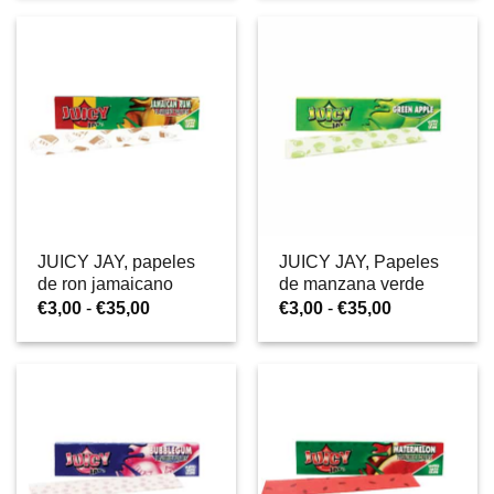
desde
desde
€3,00
€3,00
hasta
hasta
€35,00
€35,00
JUICY JAY, papeles
JUICY JAY, Papeles
de ron jamaicano
de manzana verde
Rango
Rango
€
3,00
-
€
35,00
€
3,00
-
€
35,00
de
de
precios:
precios:
desde
desde
€3,00
€3,00
hasta
hasta
€35,00
€35,00