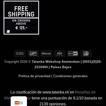
Transferencia
Bancontact
BitCoin
Eps
GiroPay
IDeal
bancaria
Copyright 2026 ©
Tatanka Webshop Amsterdam | (0031)(0)20-
2310494 | Países Bajos
Política de privacidad
| Condiciones generales
La clasificación de www.tatanka.nl/ en
Reseñas de
WebwinkelKeur
tiene una puntuación de 9,1/10 basada en
ES
2139 opiniones.