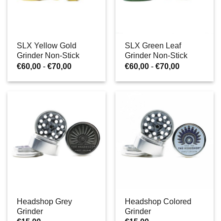
SLX Yellow Gold
SLX Green Leaf
Grinder Non-Stick
Grinder Non-Stick
Rango
Rango
€
60,00
-
€
70,00
€
60,00
-
€
70,00
de
de
precios:
precios:
desde
desde
€60,00
€60,00
hasta
hasta
€70,00
€70,00
Headshop Grey
Headshop Colored
Grinder
Grinder