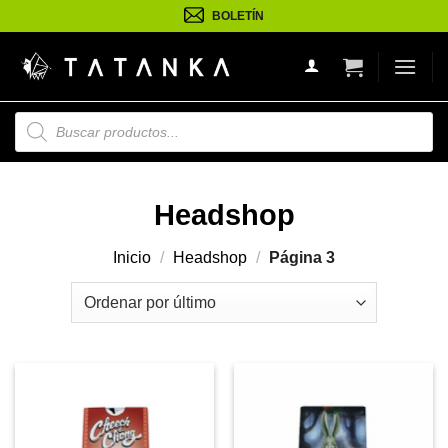
Saltar
BOLETÍN
al
contenido
Búsqueda
de
productos
Headshop
Inicio
/
Headshop
/
Página 3