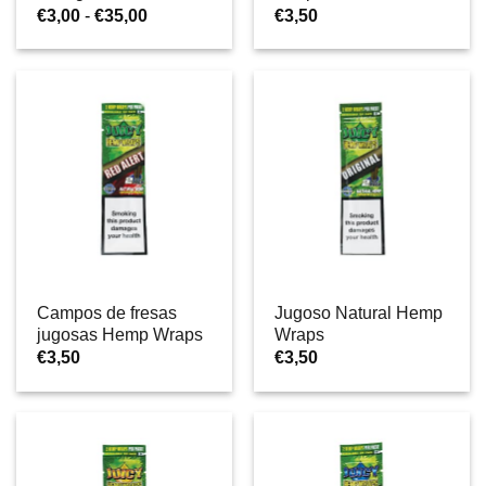
Rango
€
3,00
-
€
35,00
€
3,50
de
precios:
desde
€3,00
hasta
€35,00
Campos de fresas
Jugoso Natural Hemp
jugosas Hemp Wraps
Wraps
€
3,50
€
3,50