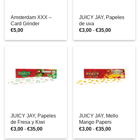
Amsterdam XXX –
JUICY JAY, Papeles
Card Grinder
de uva
Rango
€
5,00
€
3,00
-
€
35,00
de
precios:
desde
€3,00
hasta
€35,00
JUICY JAY, Papeles
JUICY JAY, Mello
de Fresa y Kiwi
Mango Papers
Rango
Rango
€
3,00
-
€
35,00
€
3,00
-
€
35,00
de
de
precios:
precios: