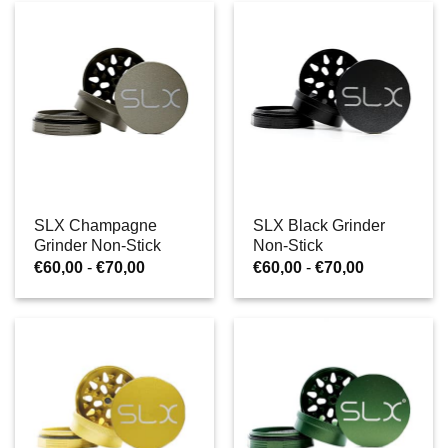
€60,00
€60,00
hasta
hasta
€70,00
€70,00
SLX Champagne
SLX Black Grinder
Grinder Non-Stick
Non-Stick
Rango
Rango
€
60,00
-
€
70,00
€
60,00
-
€
70,00
de
de
precios:
precios:
desde
desde
€60,00
€60,00
hasta
hasta
€70,00
€70,00