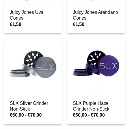
Juicy Jones Uva
Juicy Jones Arándano
Cones
Cones
€
1,50
€
1,50
SLX Silver Grinder
SLX Purple Haze
Non-Stick
Grinder Non-Stick
Rango
Rango
€
60,00
-
€
70,00
€
60,00
-
€
70,00
de
de
precios:
precios:
desde
desde