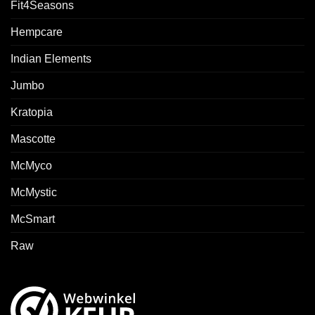
Fit4Seasons
Hempcare
Indian Elements
Jumbo
Kratopia
Mascotte
McMyco
McMystic
McSmart
Raw