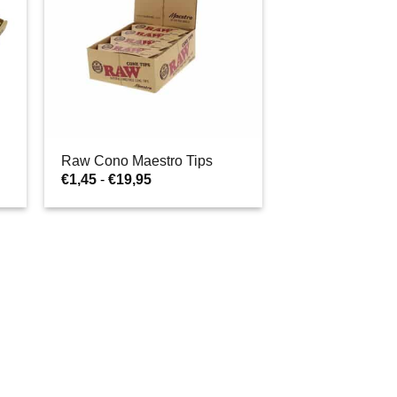
Raw Cono Maestro Tips
Fascia
€
1,45
-
€
19,95
di
prezzo:
da
€1,45
a
€19,95