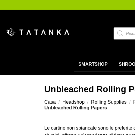
Salta
ai
contenuti
Ricerca
prodotti
SMARTSHOP
SHRO
Unbleached Rolling P
Casa
/
Headshop
/
Rolling Supplies
/
Unbleached Rolling Papers
Le cartine non sbiancate sono le preferite 