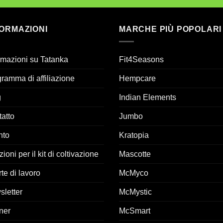
FORMAZIONI
MARCHE PIÙ POPOLARI
rmazioni su Tatanka
Fit4Seasons
ramma di affiliazione
Hempcare
g
Indian Elements
atto
Jumbo
nto
Kratopia
zioni per il kit di coltivazione
Mascotte
rte di lavoro
McMyco
letter
McMystic
ner
McSmart