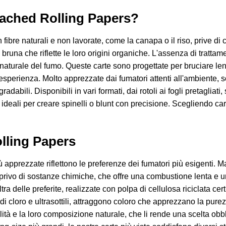
eached Rolling Papers?
ibre naturali e non lavorate, come la canapa o il riso, prive di c
runa che riflette le loro origini organiche. L'assenza di trattamen
e naturale del fumo. Queste carte sono progettate per bruciare l
esperienza. Molto apprezzate dai fumatori attenti all'ambiente, so
adabili. Disponibili in vari formati, dai rotoli ai fogli pretagliati,
de ideali per creare spinelli o blunt con precisione. Scegliendo c
olling Papers
iù apprezzate riflettono le preferenze dei fumatori più esigenti
 e privo di sostanze chimiche, che offre una combustione lenta e 
a delle preferite, realizzate con polpa di cellulosa riciclata cer
 cloro e ultrasottili, attraggono coloro che apprezzano la purezz
ilità e la loro composizione naturale, che li rende una scelta obb