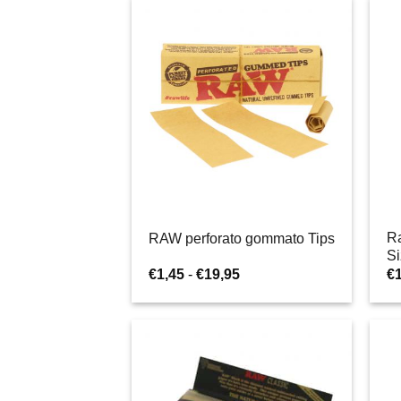
€1,39
a
€37,95
Ra
RAW perforato gommato Tips
Si
Fascia
€
1,45
-
€
19,95
€
di
prezzo:
da
€1,45
a
€19,95