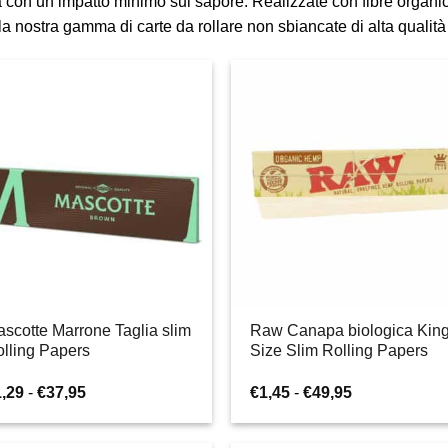
a con un impatto minimo sul sapore. Realizzate con fibre organi
 nostra gamma di carte da rollare non sbiancate di alta qualità 
scotte Marrone Taglia slim
Raw Canapa biologica Kin
lling Papers
Size Slim Rolling Papers
Fascia
Fascia
1,29
-
€
37,95
€
1,45
-
€
49,95
di
di
prezzo:
prezzo:
da
da