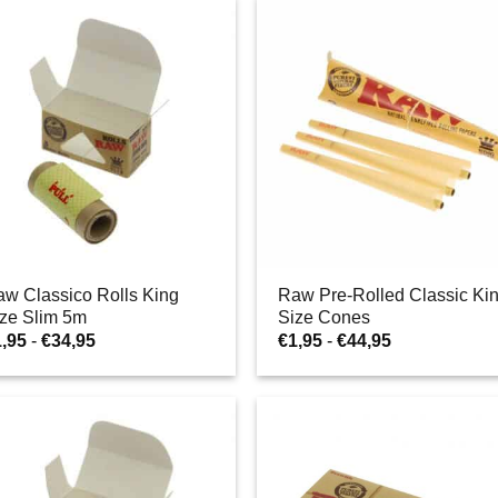
€1,29
€1,45
a
a
€37,95
€49,95
w Classico Rolls King
Raw Pre-Rolled Classic Ki
ze Slim 5m
Size Cones
Fascia
Fascia
1,95
-
€
34,95
€
1,95
-
€
44,95
di
di
prezzo:
prezzo:
da
da
€1,95
€1,95
a
a
€34,95
€44,95