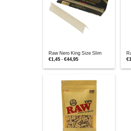
Raw Nero King Size Slim
R
Fascia
€
1,45
-
€
44,95
€
di
prezzo:
da
€1,45
a
€44,95