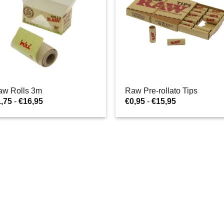
aw Rolls 3m
Raw Pre-rollato Tips
Fascia
Fascia
1,75
-
€
16,95
€
0,95
-
€
15,95
di
di
prezzo:
prezzo:
da
da
€1,75
€0,95
a
a
€16,95
€15,95