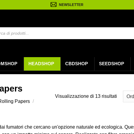
NEWSLETTER
OMSHOP
HEADSHOP
CBDSHOP
SEEDSHOP
apers
Ordina
Visualizzazione di 13 risultati
Rolling Papers
/
in
base
al
più
dai fumatori che cercano un'opzione naturale ed ecologica. Queste
recente