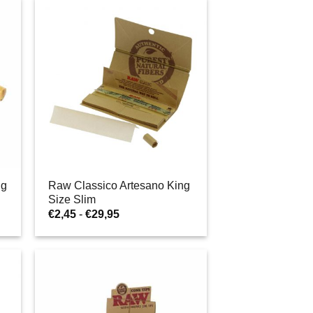
€1,95
a
€39,95
ng
Raw Classico Artesano King
Size Slim
Fascia
€
2,45
-
€
29,95
di
prezzo:
da
€2,45
a
€29,95