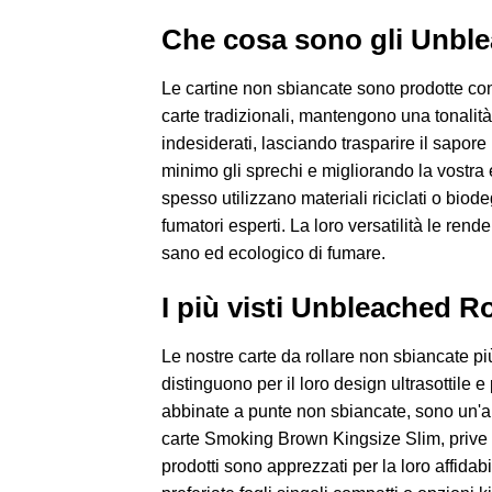
Che cosa sono gli Unbl
Le cartine non sbiancate sono prodotte con f
carte tradizionali, mantengono una tonalità b
indesiderati, lasciando trasparire il sapor
minimo gli sprechi e migliorando la vostra 
spesso utilizzano materiali riciclati o biodegr
fumatori esperti. La loro versatilità le ren
sano ed ecologico di fumare.
I più visti Unbleached R
Le nostre carte da rollare non sbiancate p
distinguono per il loro design ultrasottile
abbinate a punte non sbiancate, sono un'altr
carte Smoking Brown Kingsize Slim, prive di
prodotti sono apprezzati per la loro affidab