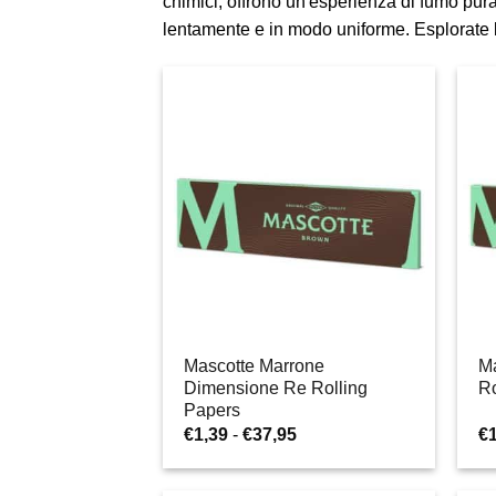
chimici, offrono un'esperienza di fumo pur
lentamente e in modo uniforme. Esplorate la
Mascotte Marrone
Ma
Dimensione Re Rolling
Ro
Papers
Fascia
€
1,39
-
€
37,95
€
di
prezzo:
da