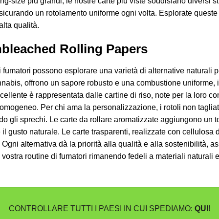
ing-size più grandi, le nostre carte più viste soddisfano diversi st
assicurando un rotolamento uniforme ogni volta. Esplorate queste p
alta qualità.
Unbleached Rolling Papers
 i fumatori possono esplorare una varietà di alternative naturali p
 cannabis, offrono un sapore robusto e una combustione uniforme,
ellente è rappresentata dalle cartine di riso, note per la loro c
omogeneo. Per chi ama la personalizzazione, i rotoli non taglia
ndo gli sprechi. Le carte da rollare aromatizzate aggiungono un t
e il gusto naturale. Le carte trasparenti, realizzate con cellulosa 
ni alternativa dà la priorità alla qualità e alla sostenibilità, a
 vostra routine di fumatori rimanendo fedeli a materiali naturali 
CONTROLLARE TUTTI I PAESI IN CUI SPEDIAMO:
QUI
!