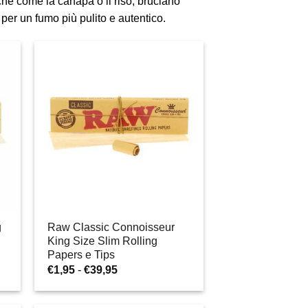
che come la canapa o il riso, bruciano
per un fumo più pulito e autentico.
g
Raw Classic Connoisseur
King Size Slim Rolling
Papers e Tips
Fascia
€
1,95
-
€
39,95
di
prezzo:
da