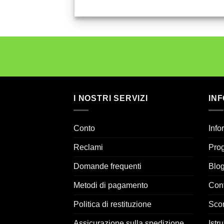
I NOSTRI SERVIZI
IN
Conto
Info
Reclami
Prog
Domande frequenti
Blo
Metodi di pagamento
Cont
Politica di restituzione
Sco
Assicurazione sulla spedizione
Istru