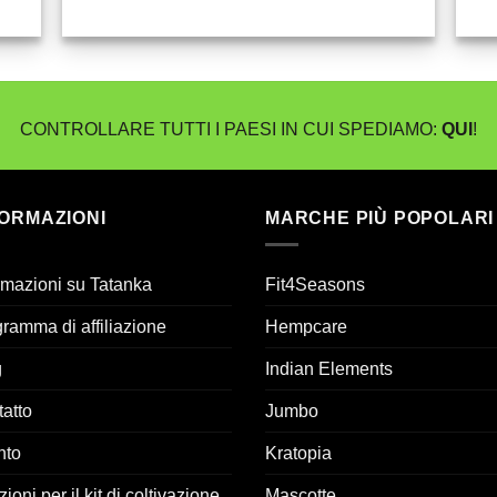
CONTROLLARE TUTTI I PAESI IN CUI SPEDIAMO:
QUI
!
FORMAZIONI
MARCHE PIÙ POPOLARI
rmazioni su Tatanka
Fit4Seasons
ramma di affiliazione
Hempcare
g
Indian Elements
atto
Jumbo
nto
Kratopia
zioni per il kit di coltivazione
Mascotte